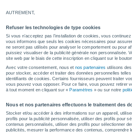
17°
AUTREMENT,
Ouest
Refuser les technologies de type cookies
Sensation de 17°
2
-
10 km/
Si vous n'acceptez pas l'installation de cookies, vous continu
vous informons que seuls les cookies nécessaires pour assurer la
ne seront pas utilisés pour analyser le comportement ou pour af
puissiez visualiser de la publicité générale non personnalisée. V
Flash info
site web par le biais de cette inscription en cliquant sur le bouto
Une nouvelle canicule attendue la semaine
prochaine en France !
Avec votre consentement, nous et
nos partenaires
utilisons des
pour stocker, accéder et traiter des données personnelles telles 
Météo 1 - 7 jours
Heure par heure
Actualité
Carte
identifiants de cookies. Certains fournisseurs peuvent traiter vo
vous pouvez vous opposer. Pour ce faire, vous pouvez retirer
à tout moment en cliquant sur «
Paramètres
» ou sur notre
poli
Demain
Dimanche
Aujourd´hui
Nous et nos partenaires effectuons le traitement des d
8 Août
9 Août
7 Août
Stocker et/ou accéder à des informations sur un appareil, utilise
profils pour la publicité personnalisée, utiliser des profils pour 
contenus personnalisés, utiliser des profils pour sélectionner
publicités, mesurer la performance des contenus, comprendre le