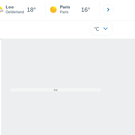
Loo
Paris
Montpelli
18°
16°
Gelderland
Paris
Hérault
°C