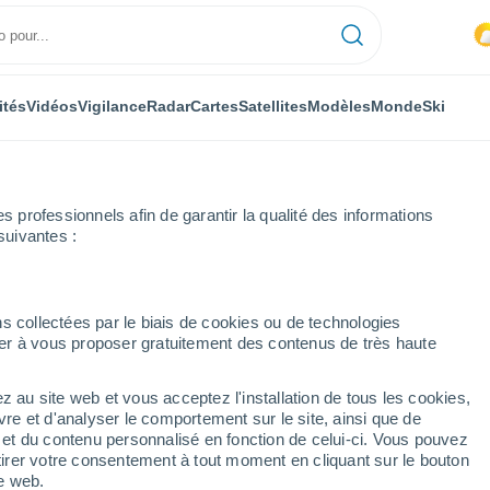
ités
Vidéos
Vigilance
Radar
Cartes
Satellites
Modèles
Monde
Ski
professionnels afin de garantir la qualité des informations
suivantes :
s collectées par le biais de cookies ou de technologies
nuer à vous proposer gratuitement des contenus de très haute
z au site web et vous acceptez l'installation de tous les cookies,
...
vre et d'analyser le comportement sur le site, ainsi que de
é et du contenu personnalisé en fonction de celui-ci. Vous pouvez
Heure par heure
tirer votre consentement à tout moment en cliquant sur le bouton
Ciel nuageux dans les
te web.
prochaines heures