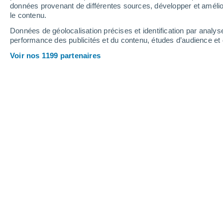
données provenant de différentes sources, développer et amélior
le contenu.
25°
/
12°
28°
/
14°
22°
/
13°
Données de géolocalisation précises et identification par analys
performance des publicités et du contenu, études d’audience e
7
-
17
km/h
12
-
26
km/h
18
8
-
21
km/h
Voir nos 1199 partenaires
Météo Loo aujourd´hui
, 7 août
Éclaircies
17°
09:00
T. ressentie
17°
Éclaircies
18°
10:00
T. ressentie
18°
Ciel variable
18°
11:00
T. ressentie
18°
Ciel variable
19°
12:00
T. ressentie
19°