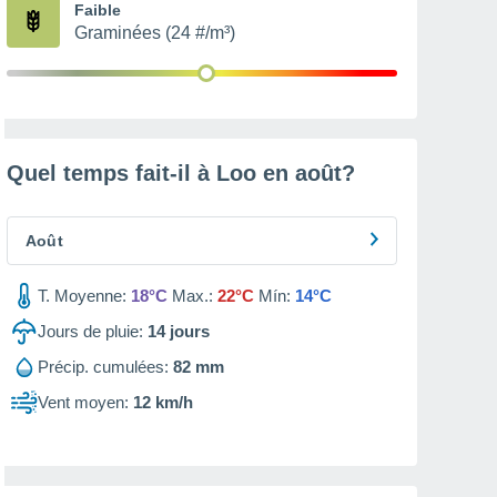
Faible
Graminées (24 #/m³)
Quel temps fait-il à Loo en
août
?
Août
T. Moyenne:
18°C
Max.:
22°C
Mín:
14°C
Jours de pluie:
14
jours
Précip. cumulées:
82 mm
Vent moyen:
12 km/h