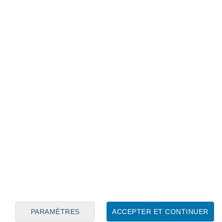
Calendrier lunaire
Lun
Mar
Mer
Jeu
Ven
Sam
Dim
7
8
9
10
11
12
13
14
15
16
17
18
19
20
PARAMÈTRES
ACCEPTER ET CONTINUER