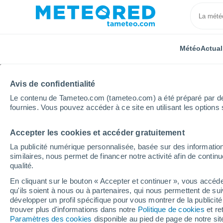
Météo
Actual
Avis de confidentialité
Le contenu de Tameteo.com (tameteo.com) a été préparé par des 
fournies. Vous pouvez accéder à ce site en utilisant les options 
Accepter les cookies et accéder gratuitement
Accueil
Pays-Bas
Gueldre
Loo
La publicité numérique personnalisée, basée sur des information
similaires, nous permet de financer notre activité afin de conti
Météo Loo
qualité.
En cliquant sur le bouton « Accepter et continuer », vous accéde
09:23
Vendredi
qu'ils soient à nous ou à partenaires, qui nous permettent de sui
développer un profil spécifique pour vous montrer de la publicit
trouver plus d'informations dans notre
Politique de cookies
et re
Éclaircies
Paramètres des cookies
disponible au pied de page de notre si