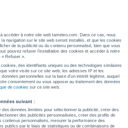
h
ez à accéder à notre site web tameteo.com. Dans ce cas, nous
 navigation sur le site web seront installés, et que les cookies
ficher de la publicité ou du contenu personnalisé, bien que vous
ous pouvez refuser l'installation des cookies et accéder à notre
n « Refuser ».
 cookies, des identifiants uniques ou des technologies similaires
que votre visite sur ce site web, les adresses IP et les
 de couverture nuageuse
Radar de pluie
Satellites
Modèles
s données personnelles sur la base d'un intérêt légitime, auquel
 votre consentement ou vous opposer au traitement des données
tique de cookies
sur ce site web.
Lundi
Mardi
Mercredi
Jeudi
onnées suivant :
10 Août
11 Août
12 Août
13 Août
r des données limitées pour sélectionner la publicité, créer des
sélectionner des publicités personnalisées, créer des profils de
 des contenus personnalisés, mesurer la performance des
s publics par le biais de statistiques ou de combinaisons de