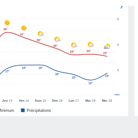
6
34°
31°
29°
4
26°
24°
24°
23°
19°
19°
2
17°
16°
15°
15°
12°
mm
Jeu
13
Ven
14
Sam
15
Dim
16
Lun
17
Mar
18
Mer
19
Minimum
Précipitations