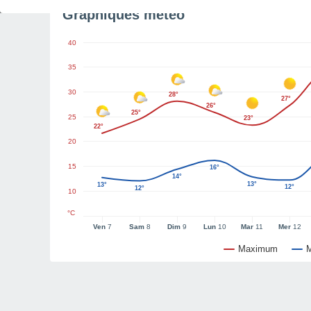
Graphiques météo
40
35
30
28°
27°
26°
25°
25
23°
22°
20
15
16°
14°
13°
13°
12°
12°
10
°C
Ven
7
Sam
8
Dim
9
Lun
10
Mar
11
Mer
12
Maximum