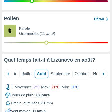
nées
lles sur
d'un
égitime,
Pollen
Détail
vous
vous
Faible
 Pour ce
Graminées (11 #/m³)
ous
etirer
ement
 opposer
Quel temps fait-il à Lizunovo en
août
?
ement
nées à
ment en
Mai
Juin
Juillet
Août
Septembre
Octobre
Novembre
 sur «
res
» ou
e
T. Moyenne:
17°C
Max.:
21°C
Mín:
11°C
que de
kies
Jours de pluie:
13
jours
ite web.
Précip. cumulées:
81 mm
t nos
Vent moyen:
11 km/h