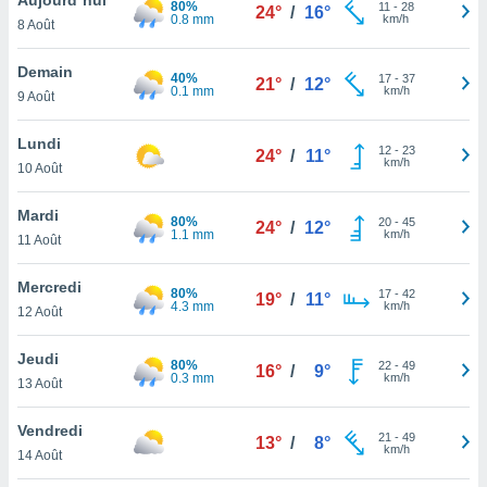
80%
n «
11
-
28
24°
/
16°
0.8 mm
km/h
8 Août
 et
r »,
cédez au
Demain
40%
17
-
37
21°
/
12°
 et vous
0.1 mm
km/h
9 Août
z
ation de
Lundi
12
-
23
24°
/
11°
km/h
10 Août
qu'ils
 nous ou
aires,
Mardi
80%
20
-
45
24°
/
12°
1.1 mm
km/h
11 Août
nt de
t
Mercredi
80%
17
-
42
er le
19°
/
11°
4.3 mm
km/h
12 Août
ement
te, ainsi
Jeudi
80%
22
-
49
16°
/
9°
0.3 mm
km/h
per un
13 Août
écifique
us
Vendredi
21
-
49
de la
13°
/
8°
km/h
14 Août
 et du