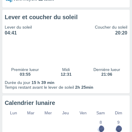
ires
ons le
ent des
Lever et coucher du soleil
es
 :
Lever du soleil
Coucher du soleil
et/ou
04:41
20:20
 à des
ions sur
eil,
des
limitées
Première lueur
Midi
Dernière lueur
nner la
03:55
12:31
21:06
, créer
ils pour
Durée du jour
15 h 39 min
ité
Temps restant avant le lever de soleil
2h 25min
lisée,
des
Calendrier lunaire
our
nner des
Lun
Mar
Mer
Jeu
Ven
Sam
Dim
és
lisées,
8
9
s profils
enus