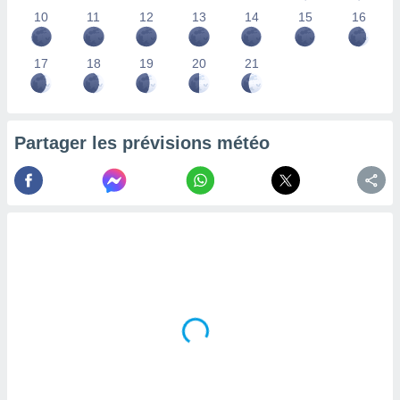
lisés,
10
11
12
13
14
15
16
des
our
17
18
19
20
21
nner des
s
lisés,
la
ance des
Partager les prévisions météo
s,
la
ance des
s,
dre les
par le
ques ou
inaisons
ées
nt de
tes
,
er et
r les