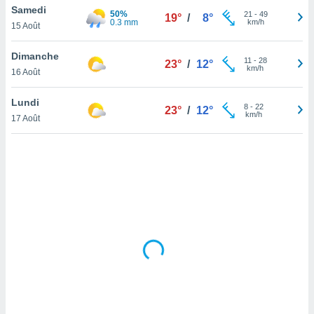
Samedi
lisé en
50%
21
-
49
19°
/
8°
0.3 mm
km/h
 de
15 Août
. Vous
rouver
Dimanche
11
-
28
23°
/
12°
km/h
16 Août
ations
re
Lundi
que de
8
-
22
23°
/
12°
km/h
kies
17 Août
r votre
ement à
ment en
sur le
res des
kies
le au
page de
te web.
MENT,
 les