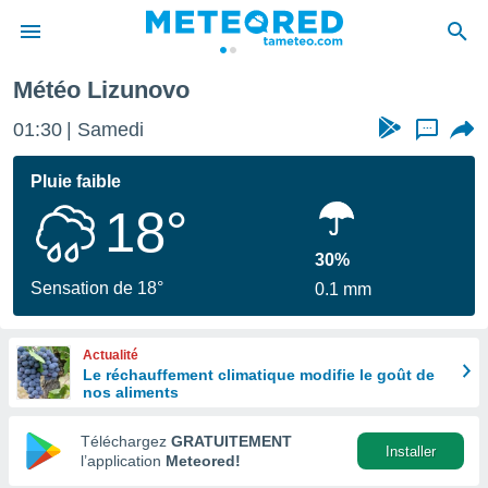
Météo Lizunovo
e
ntialité
01:30
Samedi
...
enu de
o.com
Pluie faible
o.com) a
18°
aré par
onnels
30%
arantir
Sensation de 18°
0.1 mm
té des
ions
. Vous
Actualité
accéder
Le réchauffement climatique modifie le goût de
e en
nos aliments
 les
Téléchargez
GRATUITEMENT
s :
Installer
l’application
Meteored!
r les