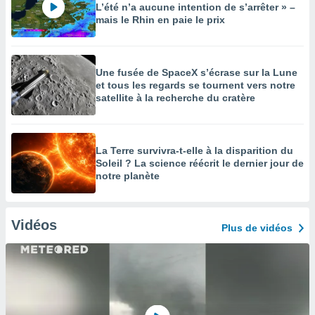
L’été n’a aucune intention de s’arrêter » –
mais le Rhin en paie le prix
Une fusée de SpaceX s’écrase sur la Lune
et tous les regards se tournent vers notre
satellite à la recherche du cratère
La Terre survivra-t-elle à la disparition du
Soleil ? La science réécrit le dernier jour de
notre planète
Vidéos
Plus de vidéos