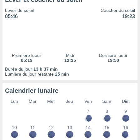
ires
ons le
Lever du soleil
Coucher du soleil
ent des
05:46
19:23
es
 :
et/ou
 à des
ions sur
eil,
Première lueur
Midi
Dernière lueur
des
05:19
12:35
19:50
limitées
Durée du jour
13 h 37 min
Lumière du jour restante
25 min
nner la
, créer
ils pour
Calendrier lunaire
ité
lisée,
Lun
Mar
Mer
Jeu
Ven
Sam
Dim
des
our
7
8
9
nner des
és
10
11
12
13
14
15
16
lisées,
s profils
enus