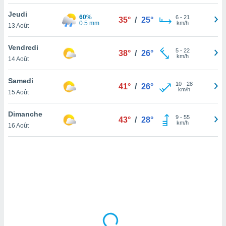
lisé en
Jeudi
 de
60%
6
-
21
35°
/
25°
0.5 mm
km/h
13 Août
. Vous
rouver
Vendredi
5
-
22
38°
/
26°
ations
km/h
14 Août
re
que de
Samedi
kies
10
-
28
41°
/
26°
km/h
15 Août
r votre
ement à
ment en
Dimanche
9
-
55
43°
/
28°
sur le
km/h
16 Août
res des
kies
le au
page de
te web.
MENT,
 les