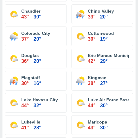
Chandler
Chino Valley
43°
30°
33°
20°
Colorado City
Cottonwood
37°
20°
30°
19°
Douglas
Eric Marcus Municipal A
36°
20°
42°
29°
Flagstaff
Kingman
30°
16°
38°
27°
Lake Havasu City
Luke Air Force Base
44°
32°
44°
30°
Lukeville
Maricopa
41°
28°
43°
30°