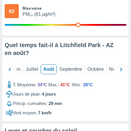
nées
Mauvaise
lles sur
62
PM₁₀ (81 µg/m³)
d'un
égitime,
vous
vous
 Pour ce
ous
Quel temps fait-il à Litchfield Park - AZ
etirer
en
août
?
ement
 opposer
Mai
Juin
Juillet
Août
Septembre
Octobre
Novembre
ement
nées à
ment en
T. Moyenne:
34°C
Max.:
41°C
Mín:
28°C
 sur «
res
» ou
Jours de pluie:
4
jours
e
Précip. cumulées:
29 mm
que de
kies
Vent moyen:
7 km/h
ite web.
t nos
Lever et coucher du soleil