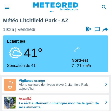
Météo Litchfield Park - AZ
e
ntialité
19:25
Vendredi
...
enu de
o.com
Éclaircies
o.com) a
41°
aré par
onnels
Nord-est
arantir
Sensation de 41°
7
21 km/h
té des
ions
. Vous
Vigilance orange
accéder
Alerte canicule de niveau élevé à Litchfield Park
e en
aujourd’hui
 les
Actualité
s :
Le réchauffement climatique modifie le goût de
nos aliments
r les