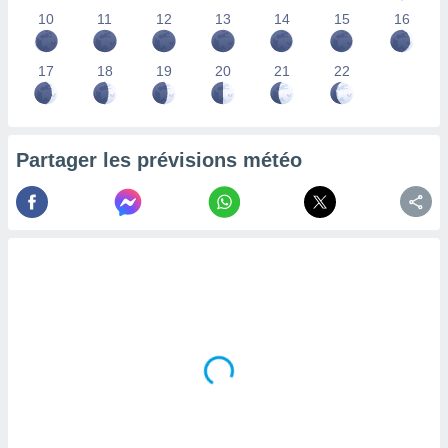
lisés,
10
11
12
13
14
15
16
des
our
17
18
19
20
21
22
nner des
s
lisés,
la
ance des
Partager les prévisions météo
s,
la
ance des
s,
dre les
par le
ques ou
inaisons
ées
nt de
tes
,
er et
r les