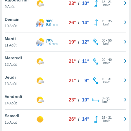
n «
13
-
21
23°
/
10°
km/h
9 Août
 et
r »,
cédez au
Demain
90%
19
-
35
26°
/
14°
 et vous
9.8 mm
km/h
10 Août
z
ation de
Mardi
70%
30
-
55
19°
/
12°
1.4 mm
km/h
11 Août
qu'ils
 nous ou
aires,
Mercredi
20
-
40
21°
/
11°
km/h
12 Août
nt de
t
Jeudi
15
-
31
er le
21°
/
9°
km/h
13 Août
ement
te, ainsi
Vendredi
8
-
21
23°
/
10°
km/h
per un
14 Août
écifique
us
Samedi
15
-
31
de la
26°
/
14°
km/h
15 Août
 et du