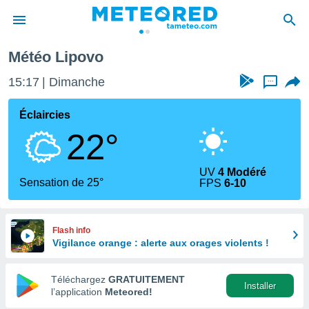
Météo Lipovo
e
ntialité
15:17
Dimanche
...
enu de
o.com
Éclaircies
o.com) a
22°
aré par
onnels
UV
4 Modéré
arantir
Sensation de 25°
FPS
6-10
té des
ions
. Vous
accéder
Flash info
e en
Vigilance orange : alerte aux orages violents !
 les
Téléchargez
GRATUITEMENT
s :
Installer
l’application
Meteored!
r les