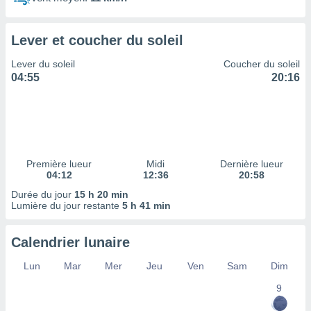
ires
ons le
ent des
Lever et coucher du soleil
es
 :
Lever du soleil
Coucher du soleil
et/ou
04:55
20:16
 à des
ions sur
eil,
des
limitées
Première lueur
Midi
Dernière lueur
nner la
04:12
12:36
20:58
, créer
ils pour
Durée du jour
15 h 20 min
ité
Lumière du jour restante
5 h 41 min
lisée,
des
Calendrier lunaire
our
nner des
Lun
Mar
Mer
Jeu
Ven
Sam
Dim
és
lisées,
9
s profils
enus