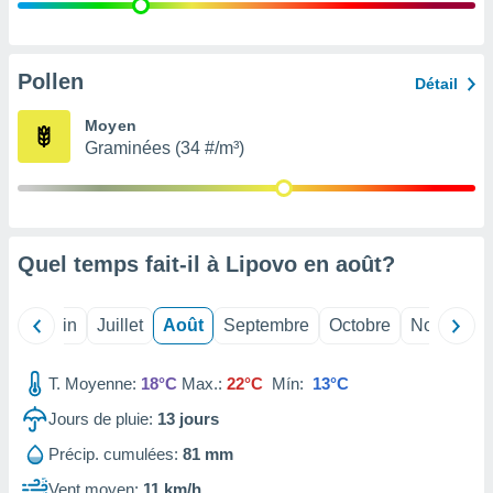
nées
lles sur
d'un
égitime,
Pollen
Détail
vous
vous
Moyen
 Pour ce
Graminées (34 #/m³)
ous
etirer
ement
 opposer
Quel temps fait-il à Lipovo en
août
?
ement
nées à
ment en
Mai
Juin
Juillet
Août
Septembre
Octobre
Novembre
 sur «
res
» ou
e
T. Moyenne:
18°C
Max.:
22°C
Mín:
13°C
que de
kies
Jours de pluie:
13
jours
ite web.
Précip. cumulées:
81 mm
t nos
Vent moyen:
11 km/h