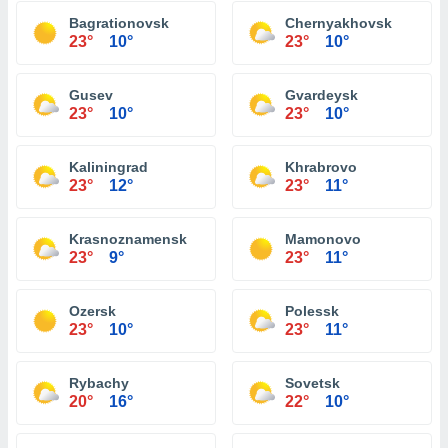
Bagrationovsk
Chernyakhovsk
23°
10°
23°
10°
Gusev
Gvardeysk
23°
10°
23°
10°
Kaliningrad
Khrabrovo
23°
12°
23°
11°
Krasnoznamensk
Mamonovo
23°
9°
23°
11°
Ozersk
Polessk
23°
10°
23°
11°
Rybachy
Sovetsk
20°
16°
22°
10°