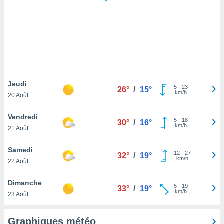
logies
e
s
tez pas
ation de
, vous
z à
à notre
Jeudi
5
-
23
26°
/
15°
km/h
20 Août
.com.
 cas,
Vendredi
5
-
18
us
30°
/
16°
km/h
21 Août
ns que
s
Samedi
12
-
27
32°
/
19°
ires
km/h
22 Août
urer la
on sur le
Dimanche
5
-
19
 seront
33°
/
19°
km/h
23 Août
, et que
ies ne
as
Graphiques météo