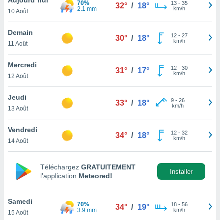
70%
n «
13
-
35
32°
/
18°
2.1 mm
km/h
10 Août
 et
r »,
cédez au
Demain
12
-
27
30°
/
18°
 et vous
km/h
11 Août
z
ation de
Mercredi
12
-
30
31°
/
17°
km/h
12 Août
qu'ils
 nous ou
aires,
Jeudi
9
-
26
33°
/
18°
km/h
13 Août
nt de
t
Vendredi
12
-
32
er le
34°
/
18°
km/h
14 Août
ement
te, ainsi
Téléchargez
GRATUITEMENT
per un
Installer
l’application
Meteored!
écifique
us
de la
Samedi
70%
18
-
56
34°
/
19°
 et du
3.9 mm
km/h
15 Août