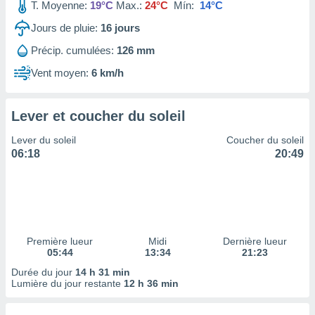
ires
T. Moyenne:
19°C
Max.:
24°C
Mín:
14°C
ons le
Jours de pluie:
16
jours
ent des
es
Précip. cumulées:
126 mm
 :
Vent moyen:
6 km/h
et/ou
 à des
ions sur
eil,
Lever et coucher du soleil
des
Lever du soleil
Coucher du soleil
limitées
06:18
20:49
nner la
, créer
ils pour
ité
lisée,
des
Première lueur
Midi
Dernière lueur
our
05:44
13:34
21:23
nner des
Durée du jour
14 h 31 min
és
Lumière du jour restante
12 h 36 min
lisées,
s profils
enus