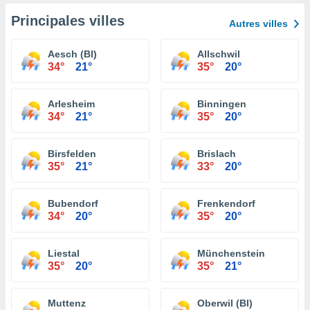
Principales villes
Autres villes
Aesch (Bl)
Allschwil
34°
21°
35°
20°
Arlesheim
Binningen
34°
21°
35°
20°
Birsfelden
Brislach
35°
21°
33°
20°
Bubendorf
Frenkendorf
34°
20°
35°
20°
Liestal
Münchenstein
35°
20°
35°
21°
Muttenz
Oberwil (Bl)