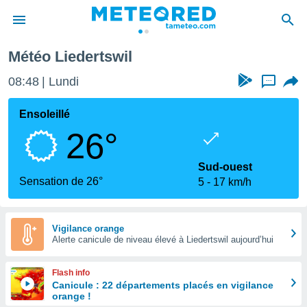
Météo Liedertswil
e
ntialité
08:48
Lundi
...
enu de
o.com
Ensoleillé
o.com) a
26°
aré par
onnels
Sud-ouest
arantir
Sensation de 26°
5
17 km/h
té des
ions
. Vous
accéder
Vigilance orange
e en
Alerte canicule de niveau élevé à Liedertswil aujourd’hui
 les
Flash info
s :
Canicule : 22 départements placés en vigilance
orange !
r les