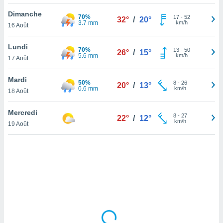
lisé en
Dimanche
 de
70%
17
-
52
32°
/
20°
3.7 mm
km/h
16 Août
. Vous
rouver
Lundi
70%
13
-
50
26°
/
15°
ations
5.6 mm
km/h
17 Août
re
que de
Mardi
50%
kies
8
-
26
20°
/
13°
0.6 mm
km/h
18 Août
r votre
ement à
ment en
Mercredi
8
-
27
22°
/
12°
sur le
km/h
19 Août
res des
kies
le au
page de
te web.
MENT,
 les