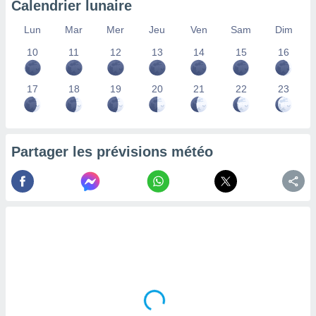
Calendrier lunaire
lisés,
des
Lun
Mar
Mer
Jeu
Ven
Sam
Dim
our
10
11
12
13
14
15
16
nner des
s
lisés,
17
18
19
20
21
22
23
la
ance des
s,
la
ance des
Partager les prévisions météo
s,
dre les
par le
ques ou
inaisons
ées
nt de
tes
,
er et
r les