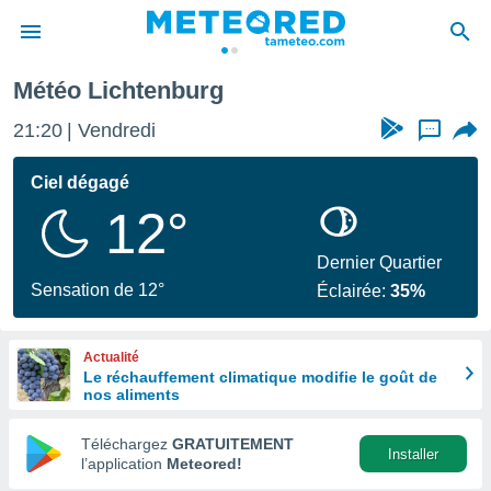
Météo Lichtenburg
e
ntialité
21:20
Vendredi
...
enu de
o.com
Ciel dégagé
o.com) a
12°
aré par
onnels
Dernier Quartier
arantir
Sensation de 12°
Éclairée:
35%
té des
ions
. Vous
Actualité
accéder
Le réchauffement climatique modifie le goût de
e en
nos aliments
 les
Téléchargez
GRATUITEMENT
s :
Installer
l’application
Meteored!
r les