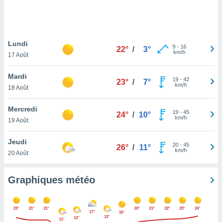
logies
e
s
Lundi
tez pas
9
-
16
22°
/
3°
km/h
ation de
17 Août
, vous
z à
Mardi
19
-
42
23°
/
7°
à notre
km/h
18 Août
.com.
Mercredi
 cas,
19
-
45
24°
/
10°
km/h
us
19 Août
ns que
s
Jeudi
20
-
45
26°
/
11°
km/h
20 Août
ires
urer la
on sur le
Graphiques météo
 seront
, et que
ies ne
23°
21°
21°
20°
21°
22°
23°
24°
17°
16°
as
13°
12°
11°