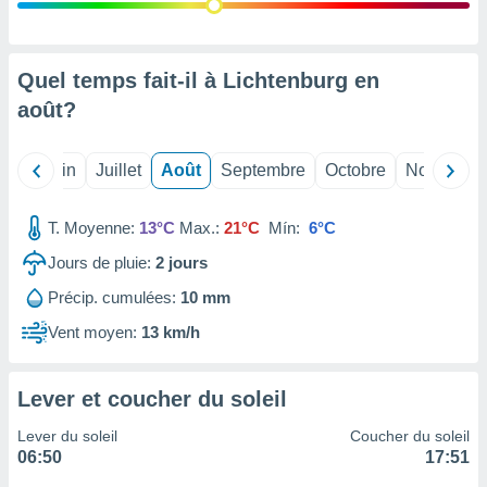
nées
lles sur
d'un
égitime,
Quel temps fait-il à Lichtenburg en
vous
août
?
vous
 Pour ce
ous
Mai
Juin
Juillet
Août
Septembre
Octobre
Novembre
etirer
ement
T. Moyenne:
13°C
Max.:
21°C
Mín:
6°C
 opposer
ement
Jours de pluie:
2
jours
nées à
Précip. cumulées:
10 mm
ment en
 sur «
Vent moyen:
13 km/h
res
» ou
e
que de
Lever et coucher du soleil
kies
ite web.
Lever du soleil
Coucher du soleil
06:50
17:51
t nos