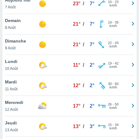
n «
10
-
23
23°
/
7°
km/h
7 Août
 et
r »,
cédez au
Demain
19
-
35
21°
/
7°
 et vous
km/h
8 Août
z
ation de
Dimanche
22
-
43
21°
/
7°
km/h
9 Août
qu'ils
 nous ou
aires,
Lundi
19
-
42
11°
/
2°
km/h
10 Août
nt de
t
Mardi
30
-
60
er le
12°
/
2°
km/h
11 Août
ement
te, ainsi
Mercredi
26
-
50
17°
/
2°
km/h
per un
12 Août
écifique
us
Jeudi
15
-
34
de la
13°
/
3°
km/h
13 Août
 et du