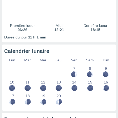
ires
ons le
ent des
es
 :
Première lueur
Midi
Dernière lueur
et/ou
06:26
12:21
18:15
 à des
Durée du jour
11 h 1 min
ions sur
eil,
des
Calendrier lunaire
limitées
Lun
Mar
Mer
Jeu
Ven
Sam
Dim
nner la
, créer
7
8
9
ils pour
ité
10
11
12
13
14
15
16
lisée,
des
our
17
18
19
20
nner des
és
lisées,
s profils
enus