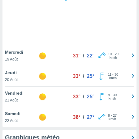
logies
e
s
tez pas
ation de
, vous
z à
à notre
Mercredi
10
-
29
31°
/
22°
km/h
19 Août
.com.
 cas,
Jeudi
11
-
30
us
33°
/
25°
km/h
20 Août
ns que
s
Vendredi
9
-
30
33°
/
25°
ires
km/h
21 Août
urer la
on sur le
Samedi
8
-
27
 seront
36°
/
27°
km/h
22 Août
, et que
ies ne
as
Graphiques météo