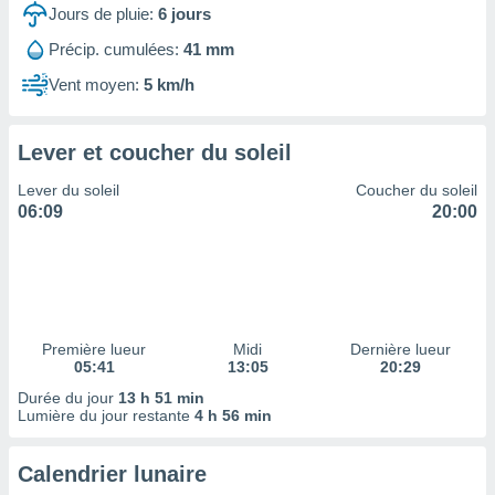
ires
Jours de pluie:
6
jours
ons le
ent des
Précip. cumulées:
41 mm
es
Vent moyen:
5 km/h
 :
et/ou
 à des
Lever et coucher du soleil
ions sur
eil,
Lever du soleil
Coucher du soleil
des
06:09
20:00
limitées
nner la
, créer
ils pour
ité
lisée,
Première lueur
Midi
Dernière lueur
05:41
13:05
20:29
des
our
Durée du jour
13 h 51 min
nner des
Lumière du jour restante
4 h 56 min
és
lisées,
Calendrier lunaire
s profils
enus