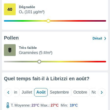
nées
Dégradée
lles sur
40
O₃ (101 µg/m³)
d'un
égitime,
vous
vous
 Pour ce
ous
Pollen
Détail
etirer
Très faible
ement
Graminées (5 #/m³)
 opposer
ement
nées à
ment en
 sur «
res
» ou
Quel temps fait-il à Librizzi en
août
?
e
que de
kies
Mai
Juin
Juillet
Août
Septembre
Octobre
Novembre
ite web.
T. Moyenne:
23°C
Max.:
27°C
Mín:
19°C
t nos