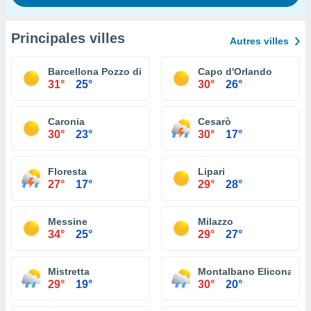
Principales villes
Autres villes
Barcellona Pozzo di Gotto
Capo d'Orlando
31°
25°
30°
26°
Caronia
Cesarò
30°
23°
30°
17°
Floresta
Lipari
27°
17°
29°
28°
Messine
Milazzo
34°
25°
29°
27°
Mistretta
Montalbano Elicona
29°
19°
30°
20°