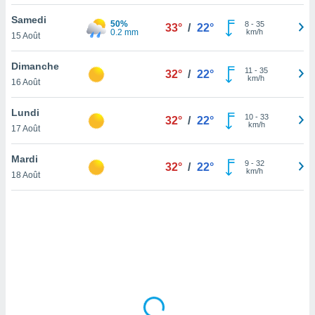
lisé en
Samedi
 de
50%
8
-
35
33°
/
22°
0.2 mm
km/h
15 Août
. Vous
rouver
Dimanche
11
-
35
32°
/
22°
ations
km/h
16 Août
re
que de
Lundi
kies
10
-
33
32°
/
22°
km/h
17 Août
r votre
ement à
ment en
Mardi
9
-
32
32°
/
22°
sur le
km/h
18 Août
res des
kies
le au
page de
te web.
MENT,
 les