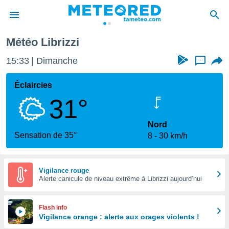
Météo Librizzi
e
ntialité
15:33
Dimanche
...
enu de
o.com
Éclaircies
o.com) a
31°
aré par
onnels
Nord
arantir
Sensation de 35°
8
30 km/h
té des
ions
. Vous
accéder
Vigilance rouge
e en
Alerte canicule de niveau extrême à Librizzi aujourd’hui
 les
s :
Flash info
Vigilance orange : alerte aux orages violents !
r les