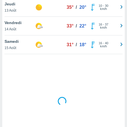
Jeudi
lisé en
10
-
30
35°
/
20°
km/h
 de
13 Août
. Vous
rouver
Vendredi
16
-
37
33°
/
22°
km/h
14 Août
ations
re
Samedi
que de
16
-
40
31°
/
18°
km/h
kies
15 Août
r votre
ement à
ment en
sur le
res des
kies
le au
page de
te web.
MENT,
 les