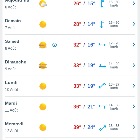
n «
16
-
30
26°
/
15°
km/h
6 Août
 et
r »,
cédez au
Demain
16
-
30
28°
/
14°
 et vous
km/h
7 Août
z
ation de
Samedi
12
-
28
32°
/
16°
km/h
8 Août
qu'ils
 nous ou
aires,
Dimanche
14
-
29
33°
/
19°
km/h
9 Août
nt de
t
Lundi
13
-
27
er le
33°
/
19°
km/h
10 Août
ement
te, ainsi
Mardi
14
-
33
36°
/
21°
km/h
per un
11 Août
écifique
us
Mercredi
13
-
33
de la
39°
/
24°
km/h
12 Août
 et du