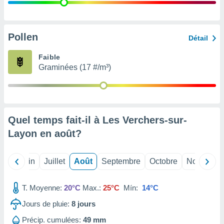
nées
lles sur
d'un
égitime,
Pollen
Détail
vous
vous
Faible
 Pour ce
Graminées (17 #/m³)
ous
etirer
ement
 opposer
Quel temps fait-il à Les Verchers-sur-
ement
nées à
Layon en
août
?
ment en
 sur «
res
» ou
Mai
Juin
Juillet
Août
Septembre
Octobre
Novembre
e
que de
kies
T. Moyenne:
20°C
Max.:
25°C
Mín:
14°C
ite web.
Jours de pluie:
8
jours
t nos
Précip. cumulées:
49 mm