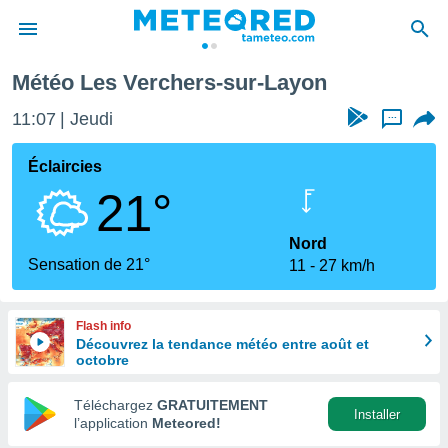
Layon
Météo Les Verchers-sur-Layon
e
ntialité
11:07
Jeudi
...
enu de
o.com
Éclaircies
o.com) a
21°
aré par
onnels
Nord
arantir
Sensation de 21°
11
27 km/h
té des
ions
. Vous
Flash info
accéder
Découvrez la tendance météo entre août et
e en
octobre
 les
Téléchargez
GRATUITEMENT
s :
Installer
l’application
Meteored!
r les