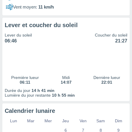
ires
ons le
Vent moyen:
11 km/h
ent des
es
 :
Lever et coucher du soleil
et/ou
Lever du soleil
Coucher du soleil
 à des
06:46
21:27
ions sur
eil,
des
limitées
nner la
, créer
Première lueur
Midi
Dernière lueur
ils pour
06:11
14:07
22:01
ité
Durée du jour
14 h 41 min
lisée,
Lumière du jour restante
10 h 55 min
des
our
nner des
Calendrier lunaire
és
lisées,
Lun
Mar
Mer
Jeu
Ven
Sam
Dim
s profils
6
7
8
9
enus