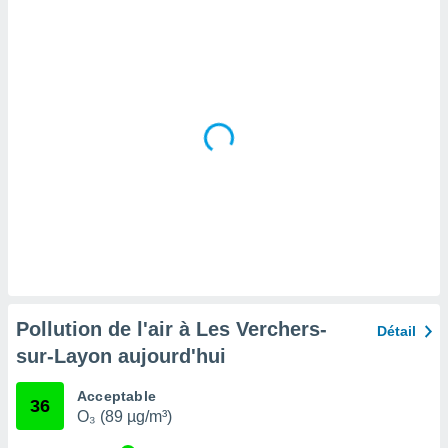
tre
ement,
enaires
s des
 des
nts
 ou des
gies
es pour
 accéder
r des
lles
ue votre
r ce site
Pollution de l'air à Les Verchers-
Détail
 IP et
sur-Layon aujourd'hui
ifiants
es.
Acceptable
36
O₃ (89 µg/m³)
eurs
traiter