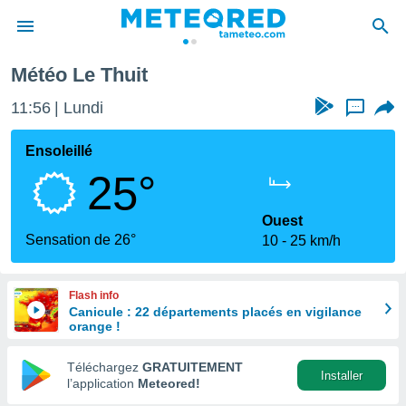
Météo Le Thuit
e
ntialité
11:56
Lundi
...
enu de
o.com
Ensoleillé
o.com) a
25°
aré par
onnels
Ouest
arantir
Sensation de 26°
10
25 km/h
té des
ions
. Vous
Flash info
accéder
Canicule : 22 départements placés en vigilance
e en
orange !
 les
Téléchargez
GRATUITEMENT
s :
Installer
l’application
Meteored!
r les