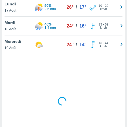
Lundi
lisé en
50%
10
-
29
26°
/
17°
2.6 mm
km/h
 de
17 Août
. Vous
rouver
Mardi
40%
23
-
59
24°
/
16°
1.4 mm
km/h
18 Août
ations
re
Mercredi
que de
16
-
44
24°
/
14°
km/h
kies
19 Août
r votre
ement à
ment en
sur le
res des
kies
le au
page de
te web.
MENT,
 les