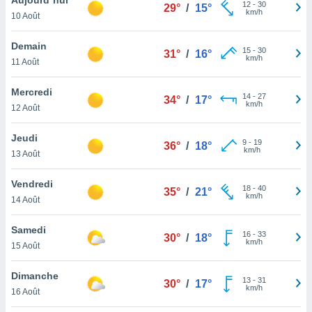
n «
12
-
30
29°
/
15°
km/h
10 Août
 et
r »,
cédez au
Demain
15
-
30
31°
/
16°
 et vous
km/h
11 Août
z
ation de
Mercredi
14
-
27
34°
/
17°
km/h
12 Août
qu'ils
 nous ou
aires,
Jeudi
9
-
19
36°
/
18°
km/h
13 Août
nt de
t
Vendredi
18
-
40
er le
35°
/
21°
km/h
14 Août
ement
te, ainsi
Samedi
16
-
33
30°
/
18°
km/h
per un
15 Août
écifique
us
Dimanche
13
-
31
de la
30°
/
17°
km/h
16 Août
 et du