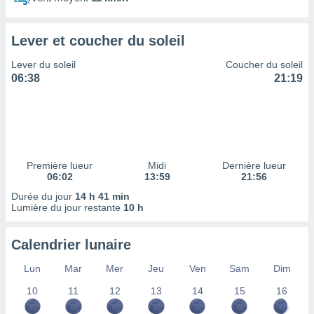
ires
ons le
ent des
Lever et coucher du soleil
es
 :
Lever du soleil
Coucher du soleil
et/ou
06:38
21:19
 à des
ions sur
eil,
des
limitées
Première lueur
Midi
Dernière lueur
nner la
06:02
13:59
21:56
, créer
ils pour
Durée du jour
14 h 41 min
ité
Lumière du jour restante
10 h
lisée,
des
Calendrier lunaire
our
nner des
Lun
Mar
Mer
Jeu
Ven
Sam
Dim
és
lisées,
10
11
12
13
14
15
16
s profils
enus