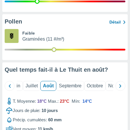
nées
lles sur
d'un
égitime,
Pollen
Détail
vous
vous
Faible
 Pour ce
Graminées (11 #/m³)
ous
etirer
ement
 opposer
Quel temps fait-il à Le Thuit en
août
?
ement
nées à
ment en
Mai
Juin
Juillet
Août
Septembre
Octobre
Novembre
 sur «
res
» ou
e
T. Moyenne:
18°C
Max.:
23°C
Mín:
14°C
que de
kies
Jours de pluie:
10
jours
ite web.
Précip. cumulées:
60 mm
t nos
Vent moyen:
11 km/h