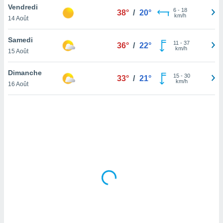
Vendredi
lisé en
6
-
18
38°
/
20°
km/h
 de
14 Août
. Vous
rouver
Samedi
11
-
37
36°
/
22°
km/h
15 Août
ations
re
Dimanche
que de
15
-
30
33°
/
21°
km/h
kies
16 Août
r votre
ement à
ment en
sur le
res des
kies
le au
page de
te web.
MENT,
 les