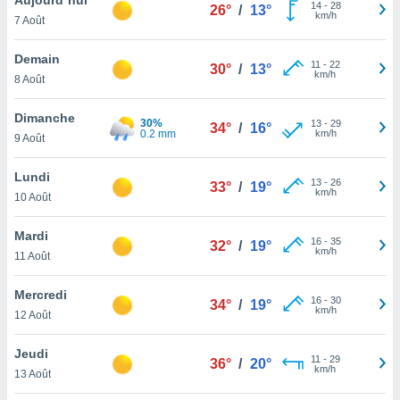
n «
14
-
28
26°
/
13°
km/h
7 Août
 et
r »,
cédez au
Demain
11
-
22
30°
/
13°
 et vous
km/h
8 Août
z
ation de
Dimanche
30%
13
-
29
34°
/
16°
0.2 mm
km/h
9 Août
qu'ils
 nous ou
aires,
Lundi
13
-
26
33°
/
19°
km/h
10 Août
nt de
t
Mardi
16
-
35
er le
32°
/
19°
km/h
11 Août
ement
te, ainsi
Mercredi
16
-
30
34°
/
19°
km/h
per un
12 Août
écifique
us
Jeudi
11
-
29
de la
36°
/
20°
km/h
13 Août
 et du