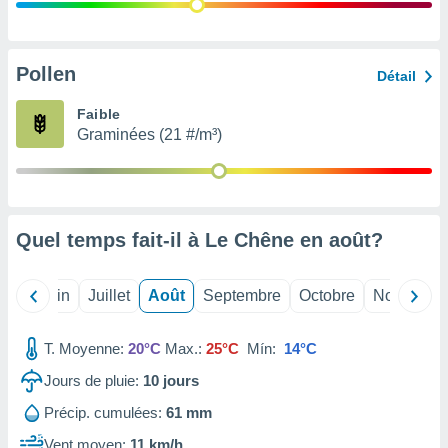
nées
lles sur
d'un
égitime,
Pollen
Détail
vous
vous
Faible
 Pour ce
Graminées (21 #/m³)
ous
etirer
ement
 opposer
Quel temps fait-il à Le Chêne en
août
?
ement
nées à
ment en
Mai
Juin
Juillet
Août
Septembre
Octobre
Novembre
 sur «
res
» ou
e
T. Moyenne:
20°C
Max.:
25°C
Mín:
14°C
que de
kies
Jours de pluie:
10
jours
ite web.
Précip. cumulées:
61 mm
t nos
Vent moyen:
11 km/h