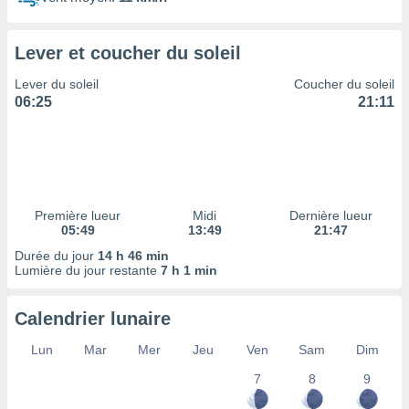
ires
ons le
ent des
Lever et coucher du soleil
es
 :
Lever du soleil
Coucher du soleil
et/ou
06:25
21:11
 à des
ions sur
eil,
des
limitées
Première lueur
Midi
Dernière lueur
nner la
05:49
13:49
21:47
, créer
ils pour
Durée du jour
14 h 46 min
ité
Lumière du jour restante
7 h 1 min
lisée,
des
Calendrier lunaire
our
nner des
Lun
Mar
Mer
Jeu
Ven
Sam
Dim
és
lisées,
7
8
9
s profils
enus