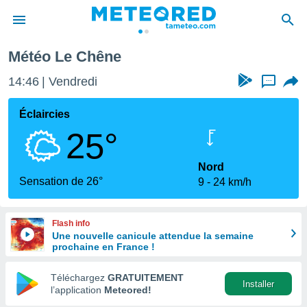
Météo Le Chêne
e
ntialité
14:46
Vendredi
...
enu de
o.com
Éclaircies
o.com) a
25°
aré par
onnels
Nord
arantir
Sensation de 26°
9
24 km/h
té des
ions
. Vous
Flash info
accéder
Une nouvelle canicule attendue la semaine
e en
prochaine en France !
 les
Téléchargez
GRATUITEMENT
s :
Installer
l’application
Meteored!
r les