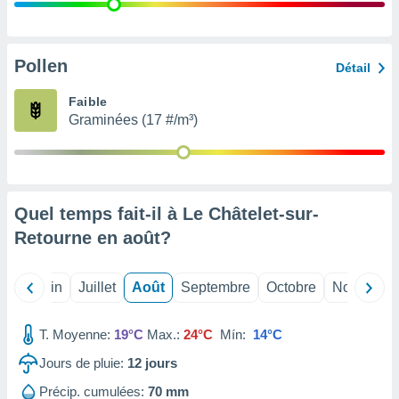
nées
lles sur
d'un
égitime,
Pollen
Détail
vous
vous
Faible
 Pour ce
Graminées (17 #/m³)
ous
etirer
ement
 opposer
Quel temps fait-il à Le Châtelet-sur-
ement
nées à
Retourne en
août
?
ment en
 sur «
res
» ou
Mai
Juin
Juillet
Août
Septembre
Octobre
Novembre
e
que de
kies
T. Moyenne:
19°C
Max.:
24°C
Mín:
14°C
ite web.
Jours de pluie:
12
jours
t nos
Précip. cumulées:
70 mm