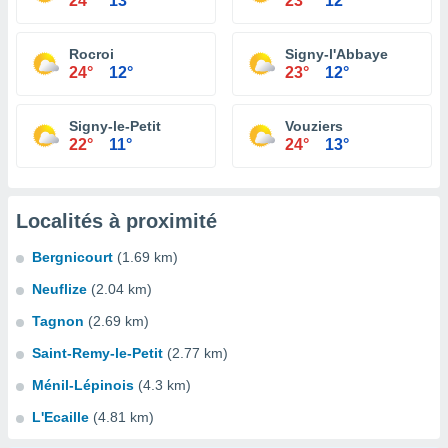
24°
13°
23°
12°
Rocroi
Signy-l'Abbaye
24°
12°
23°
12°
Signy-le-Petit
Vouziers
22°
11°
24°
13°
Localités à proximité
Bergnicourt
(1.69 km)
Neuflize
(2.04 km)
Tagnon
(2.69 km)
Saint-Remy-le-Petit
(2.77 km)
Ménil-Lépinois
(4.3 km)
L'Ecaille
(4.81 km)