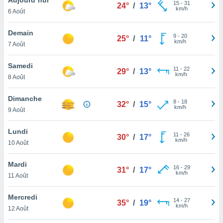
n «
15
-
31
24°
/
13°
km/h
6 Août
 et
r »,
cédez au
Demain
9
-
20
25°
/
11°
 et vous
km/h
7 Août
z
ation de
Samedi
11
-
22
29°
/
13°
km/h
8 Août
qu'ils
 nous ou
aires,
Dimanche
8
-
18
32°
/
15°
km/h
9 Août
nt de
t
Lundi
11
-
26
er le
30°
/
17°
km/h
10 Août
ement
te, ainsi
Mardi
16
-
29
31°
/
17°
km/h
per un
11 Août
écifique
us
Mercredi
14
-
27
de la
35°
/
19°
km/h
12 Août
 et du