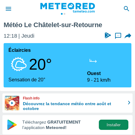
Météo Le Châtelet-sur-Retourne
e
ntialité
12:18
Jeudi
...
enu de
o.com
Éclaircies
o.com) a
20°
aré par
onnels
Ouest
arantir
Sensation de 20°
9
21 km/h
té des
ions
. Vous
Flash info
accéder
Découvrez la tendance météo entre août et
e en
octobre
 les
Téléchargez
GRATUITEMENT
s :
Installer
l’application
Meteored!
r les