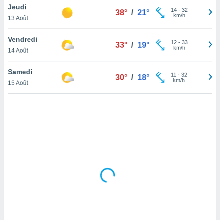
Jeudi
lisé en
14
-
32
38°
/
21°
km/h
 de
13 Août
. Vous
rouver
Vendredi
12
-
33
33°
/
19°
km/h
14 Août
ations
re
Samedi
que de
11
-
32
30°
/
18°
km/h
kies
15 Août
r votre
ement à
ment en
sur le
res des
kies
le au
page de
te web.
MENT,
 les