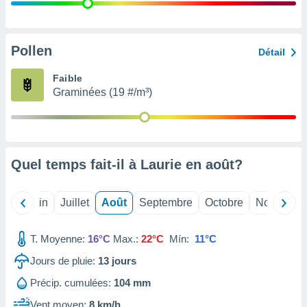
nées
lles sur
d'un
égitime,
Pollen
Détail
vous
vous
Faible
 Pour ce
Graminées (19 #/m³)
ous
etirer
ement
 opposer
Quel temps fait-il à Laurie en
août
?
ement
nées à
ment en
Mai
Juin
Juillet
Août
Septembre
Octobre
Novembre
 sur «
res
» ou
e
T. Moyenne:
16°C
Max.:
22°C
Mín:
11°C
que de
kies
Jours de pluie:
13
jours
ite web.
Précip. cumulées:
104 mm
t nos
Vent moyen:
8 km/h