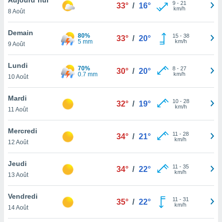
n «
9
-
21
33°
/
16°
km/h
8 Août
 et
r »,
cédez au
Demain
80%
15
-
38
33°
/
20°
 et vous
5 mm
km/h
9 Août
z
ation de
Lundi
70%
8
-
27
30°
/
20°
0.7 mm
km/h
10 Août
qu'ils
 nous ou
aires,
Mardi
10
-
28
32°
/
19°
km/h
11 Août
nt de
t
Mercredi
11
-
28
er le
34°
/
21°
km/h
12 Août
ement
te, ainsi
Jeudi
11
-
35
34°
/
22°
km/h
per un
13 Août
écifique
us
Vendredi
11
-
31
de la
35°
/
22°
km/h
14 Août
 et du