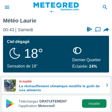
Météo Laurie
e
ntialité
00:43
Samedi
...
enu de
o.com
Ciel dégagé
o.com) a
18°
aré par
onnels
Dernier Quartier
arantir
Sensation de 18°
Éclairée:
24%
té des
ions
. Vous
Actualité
accéder
Le réchauffement climatique modifie le goût de
e en
nos aliments
 les
Téléchargez
GRATUITEMENT
s :
Installer
l’application
Meteored!
r les