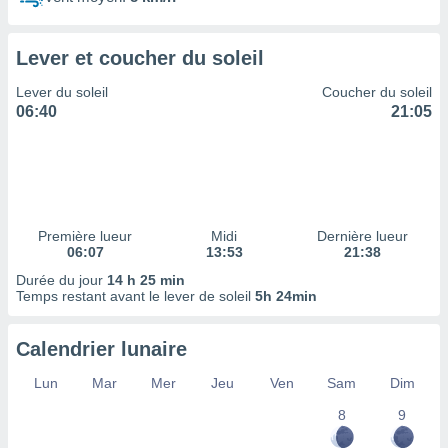
ires
ons le
ent des
Lever et coucher du soleil
es
 :
Lever du soleil
Coucher du soleil
et/ou
06:40
21:05
 à des
ions sur
eil,
des
limitées
Première lueur
Midi
Dernière lueur
nner la
06:07
13:53
21:38
, créer
ils pour
Durée du jour
14 h 25 min
ité
Temps restant avant le lever de soleil
5h 24min
lisée,
des
Calendrier lunaire
our
nner des
Lun
Mar
Mer
Jeu
Ven
Sam
Dim
és
lisées,
8
9
s profils
enus