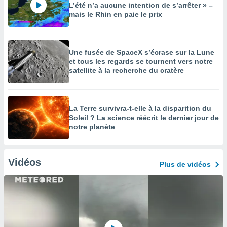
L’été n’a aucune intention de s’arrêter » –
mais le Rhin en paie le prix
Une fusée de SpaceX s’écrase sur la Lune
et tous les regards se tournent vers notre
satellite à la recherche du cratère
La Terre survivra-t-elle à la disparition du
Soleil ? La science réécrit le dernier jour de
notre planète
Vidéos
Plus de vidéos