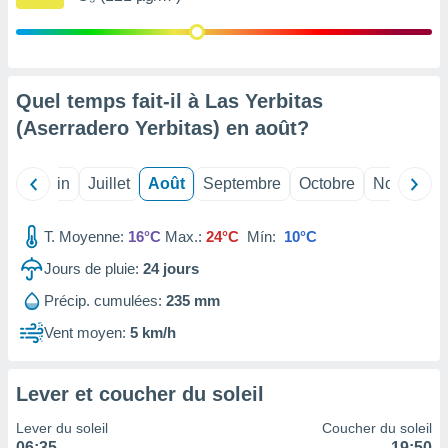
nées
lles sur
d'un
égitime,
vous
Quel temps fait-il à Las Yerbitas
vous
(Aserradero Yerbitas) en
août
?
 Pour ce
ous
etirer
Mai
Juin
Juillet
Août
Septembre
Octobre
Novembre
ement
 opposer
T. Moyenne:
16°C
Max.:
24°C
Mín:
10°C
ement
nées à
Jours de pluie:
24
jours
ment en
 sur «
Précip. cumulées:
235 mm
res
» ou
Vent moyen:
5 km/h
e
que de
kies
Lever et coucher du soleil
ite web.
Lever du soleil
Coucher du soleil
t nos
06:35
19:50