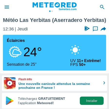
ro Yerbitas)
Météo Las Yerbitas (Aserradero Yerbitas)
e
ntialité
12:36
Jeudi
...
enu de
o.com
Éclaircies
o.com) a
24°
aré par
onnels
UV
11+ Extrême!
arantir
Sensation de 25°
FPS
50+
té des
ions
. Vous
Flash info
accéder
Une nouvelle canicule attendue la semaine
e en
prochaine en France !
 les
Téléchargez
GRATUITEMENT
s :
Installer
l’application
Meteored!
r les