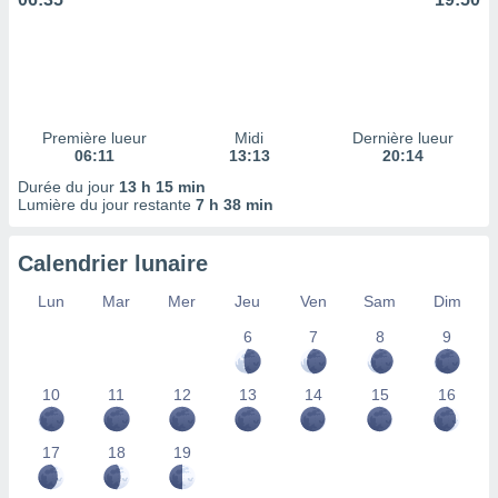
ires
ons le
ent des
es
 :
et/ou
 à des
Première lueur
Midi
Dernière lueur
06:11
13:13
20:14
ions sur
eil,
Durée du jour
13 h 15 min
des
Lumière du jour restante
7 h 38 min
limitées
Calendrier lunaire
nner la
, créer
Lun
Mar
Mer
Jeu
Ven
Sam
Dim
ils pour
ité
6
7
8
9
lisée,
des
our
10
11
12
13
14
15
16
nner des
és
17
18
19
lisées,
s profils
enus