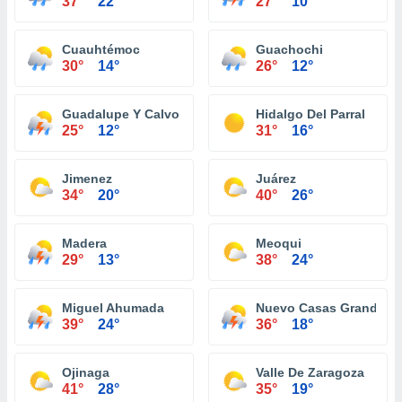
37°
22°
27°
10°
Cuauhtémoc
Guachochi
30°
14°
26°
12°
Guadalupe Y Calvo
Hidalgo Del Parral
25°
12°
31°
16°
Jimenez
Juárez
34°
20°
40°
26°
Madera
Meoqui
29°
13°
38°
24°
Miguel Ahumada
Nuevo Casas Grandes
39°
24°
36°
18°
Ojinaga
Valle De Zaragoza
41°
28°
35°
19°