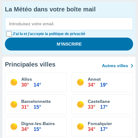
La Météo dans votre boîte mail
J'ai lu et j'accepte la politique de privacité
Principales villes
Autres villes
Allos
Annot
30°
14°
34°
19°
Barcelonnette
Castellane
31°
15°
33°
17°
Digne-les-Bains
Forcalquier
34°
15°
34°
17°