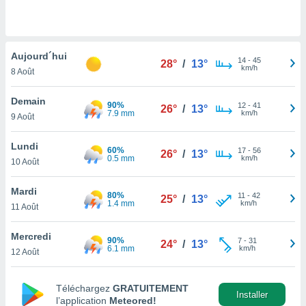
n «
 et
r »,
cédez au
Aujourd´hui
 et vous
14
-
45
28°
/
13°
km/h
z
8 Août
ation de
Demain
90%
12
-
41
26°
/
13°
qu'ils
7.9 mm
km/h
9 Août
 nous ou
aires,
Lundi
60%
17
-
56
26°
/
13°
0.5 mm
km/h
nt de
10 Août
t
er le
Mardi
80%
11
-
42
25°
/
13°
ement
1.4 mm
km/h
11 Août
te, ainsi
Mercredi
per un
90%
7
-
31
24°
/
13°
6.1 mm
km/h
écifique
12 Août
us
de la
Téléchargez
GRATUITEMENT
 et du
Installer
l’application
Meteored!