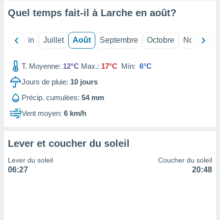
ires
ons le
Quel temps fait-il à Larche en
août
?
ent des
es
 :
Mai
Juin
Juillet
Août
Septembre
Octobre
Novembre
et/ou
 à des
T. Moyenne:
12°C
Max.:
17°C
Mín:
6°C
ions sur
eil,
Jours de pluie:
10
jours
des
Précip. cumulées:
54 mm
limitées
Vent moyen:
6 km/h
nner la
, créer
ils pour
Lever et coucher du soleil
ité
lisée,
Lever du soleil
Coucher du soleil
des
06:27
20:48
our
nner des
és
lisées,
s profils
enus