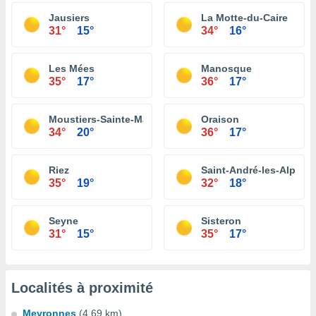
Jausiers
La Motte-du-Caire
31°
15°
34°
16°
Les Mées
Manosque
35°
17°
36°
17°
Moustiers-Sainte-Marie
Oraison
34°
20°
36°
17°
Riez
Saint-André-les-Alpes
35°
19°
32°
18°
Seyne
Sisteron
31°
15°
35°
17°
Localités à proximité
Meyronnes
(4.69 km)