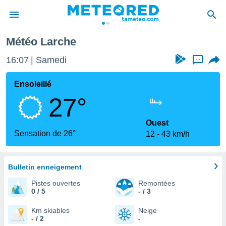
Larche
Météo Larche
e
ntialité
16:07
Samedi
...
enu de
o.com
Ensoleillé
o.com) a
27°
aré par
onnels
Ouest
arantir
Sensation de 26°
12
43 km/h
té des
ions
. Vous
accéder
Bulletin enneigement
e en
Pistes ouvertes
Remontées
 les
0 / 5
- / 3
s :
Km skiables
Neige
- / 2
-
r les