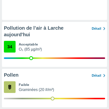
nées
lles sur
d'un
égitime,
vous
vous
Pollution de l'air à Larche
Détail
 Pour ce
aujourd'hui
ous
etirer
Acceptable
34
ement
O₃ (85 µg/m³)
 opposer
ement
nées à
ment en
 sur «
Pollen
Détail
res
» ou
e
Faible
que de
Graminées (20 #/m³)
kies
ite web.
t nos