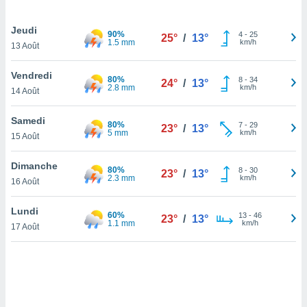
lisé en
 de
Jeudi
90%
4
-
25
. Vous
25°
/
13°
1.5 mm
km/h
13 Août
rouver
Vendredi
ations
80%
8
-
34
24°
/
13°
2.8 mm
km/h
re
14 Août
que de
kies
Samedi
80%
7
-
29
r votre
23°
/
13°
5 mm
km/h
15 Août
ement à
ment en
Dimanche
sur le
80%
8
-
30
23°
/
13°
2.3 mm
km/h
16 Août
res des
kies
Lundi
60%
13
-
46
23°
/
13°
le au
1.1 mm
km/h
17 Août
page de
te web.
MENT,
 les