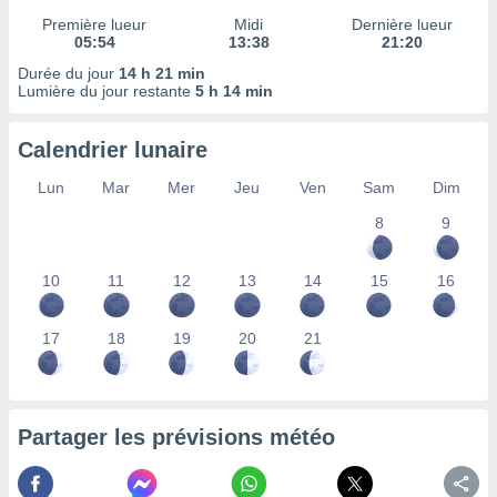
lisés,
Première lueur
Midi
Dernière lueur
des
05:54
13:38
21:20
our
Durée du jour
14 h 21 min
nner des
Lumière du jour restante
5 h 14 min
s
lisés,
la
Calendrier lunaire
ance des
Lun
Mar
Mer
Jeu
Ven
Sam
Dim
s,
la
8
9
ance des
s,
dre les
10
11
12
13
14
15
16
par le
ques ou
17
18
19
20
21
inaisons
ées
nt de
tes
Partager les prévisions météo
,
er et
r les