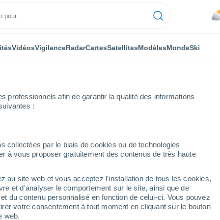
ités
Vidéos
Vigilance
Radar
Cartes
Satellites
Modèles
Monde
Ski
professionnels afin de garantir la qualité des informations
suivantes :
s collectées par le biais de cookies ou de technologies
nuer à vous proposer gratuitement des contenus de très haute
z au site web et vous acceptez l'installation de tous les cookies,
...
vre et d'analyser le comportement sur le site, ainsi que de
é et du contenu personnalisé en fonction de celui-ci. Vous pouvez
Heure par heure
tirer votre consentement à tout moment en cliquant sur le bouton
Pluie faible dans les prochaines
te web.
heures