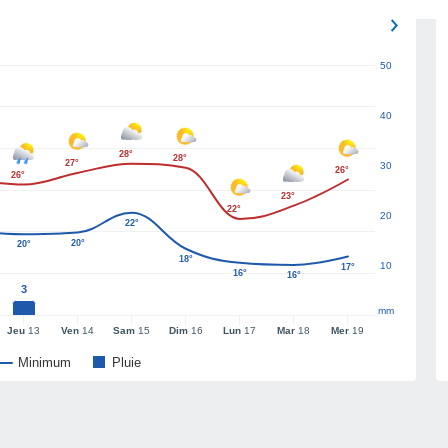
50
40
28°
28°
27°
30
26°
26°
23°
22°
20
22°
20°
20°
18°
10
17°
16°
16°
3
mm
Jeu
13
Ven
14
Sam
15
Dim
16
Lun
17
Mar
18
Mer
19
Minimum
Pluie