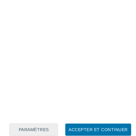
Calendrier lunaire
Lun
Mar
Mer
Jeu
Ven
Sam
Dim
7
8
9
10
11
12
13
14
15
16
17
18
19
20
PARAMÈTRES
ACCEPTER ET CONTINUER