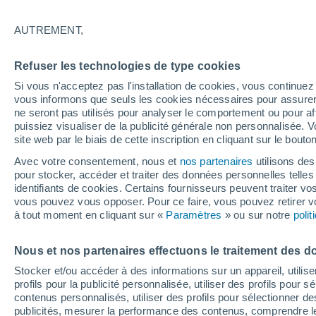
23°
AUTREMENT,
Sud
Refuser les technologies de type cookies
Sensation de 22°
9
-
17 km/
Si vous n'acceptez pas l'installation de cookies, vous continu
vous informons que seuls les cookies nécessaires pour assurer la
ne seront pas utilisés pour analyser le comportement ou pour af
puissiez visualiser de la publicité générale non personnalisée. V
Flash info
site web par le biais de cette inscription en cliquant sur le bouto
Une nouvelle canicule attendue la semaine
prochaine en France !
Avec votre consentement, nous et
nos partenaires
utilisons des
pour stocker, accéder et traiter des données personnelles telles 
Météo 1 - 7 jours
Heure par heure
Actualité
Carte 
identifiants de cookies. Certains fournisseurs peuvent traiter vo
vous pouvez vous opposer. Pour ce faire, vous pouvez retirer
à tout moment en cliquant sur «
Paramètres
» ou sur notre
poli
Demain
Dimanche
Aujourd´hui
Nous et nos partenaires effectuons le traitement des d
8 Août
9 Août
7 Août
Stocker et/ou accéder à des informations sur un appareil, utilise
profils pour la publicité personnalisée, utiliser des profils pour 
contenus personnalisés, utiliser des profils pour sélectionner
publicités, mesurer la performance des contenus, comprendre le
70%
90%