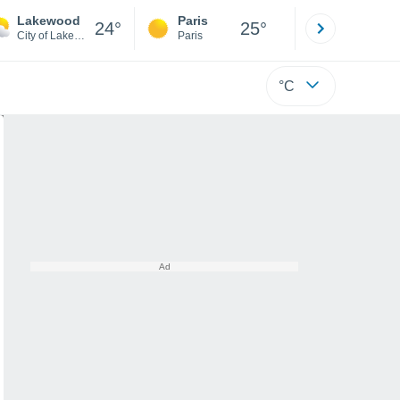
Lakewood
Paris
Montpelli
24°
25°
City of Lakewood
Paris
Hérault
°C