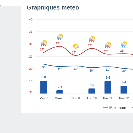
Graphiques météo
40
35
29°
30
28°
27°
26°
26°
25°
25
22°
20
21°
21°
21°
20°
20°
8.8
8.6
15
5.4
3.5
2.3
°C
Ven
7
Sam
8
Dim
9
Lun
10
Mar
11
Mer
12
Maximum