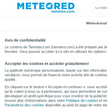
Météo
Actual
Avis de confidentialité
Le contenu de Tameteo.com (tameteo.com) a été préparé par des 
fournies. Vous pouvez accéder à ce site en utilisant les options 
Accepter les cookies et accéder gratuitement
Accueil
États-Unis
État de l'Ohio
Lakewood
La publicité numérique personnalisée, basée sur des information
similaires, nous permet de financer notre activité afin de conti
Météo Lakewood - OH
qualité.
En cliquant sur le bouton « Accepter et continuer », vous accéde
09:20
Vendredi
qu'ils soient à nous ou à partenaires, qui nous permettent de sui
développer un profil spécifique pour vous montrer de la publicit
trouver plus d'informations dans notre
Politique de cookies
et re
Ciel variable
Paramètres des cookies
disponible au pied de page de notre si