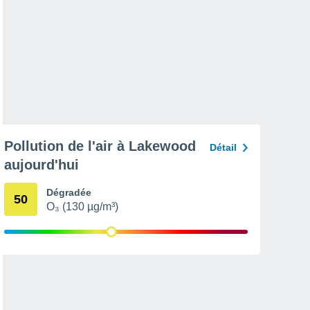
Pollution de l'air à Lakewood
Détail
aujourd'hui
Dégradée
50
O₃ (130 µg/m³)