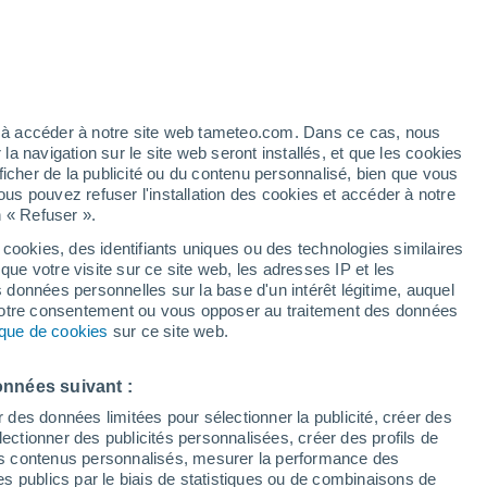
h
ez à accéder à notre site web tameteo.com. Dans ce cas, nous
 navigation sur le site web seront installés, et que les cookies
ficher de la publicité ou du contenu personnalisé, bien que vous
ous pouvez refuser l'installation des cookies et accéder à notre
n « Refuser ».
 cookies, des identifiants uniques ou des technologies similaires
que votre visite sur ce site web, les adresses IP et les
de pluie
Radar de pluie
Satellites
Modèles
s données personnelles sur la base d'un intérêt légitime, auquel
 votre consentement ou vous opposer au traitement des données
tique de cookies
sur ce site web.
Lundi
Mardi
Mercredi
Jeudi
onnées suivant :
10 Août
11 Août
12 Août
13 Août
r des données limitées pour sélectionner la publicité, créer des
sélectionner des publicités personnalisées, créer des profils de
 des contenus personnalisés, mesurer la performance des
s publics par le biais de statistiques ou de combinaisons de
70%
90%
80%
70%