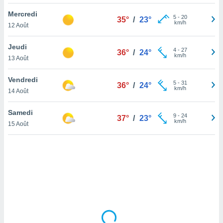
lisé en
Mercredi
 de
5
-
20
35°
/
23°
km/h
12 Août
. Vous
rouver
Jeudi
4
-
27
36°
/
24°
ations
km/h
13 Août
re
que de
Vendredi
kies
5
-
31
36°
/
24°
km/h
14 Août
r votre
ement à
ment en
Samedi
9
-
24
37°
/
23°
sur le
km/h
15 Août
res des
kies
le au
page de
te web.
MENT,
 les