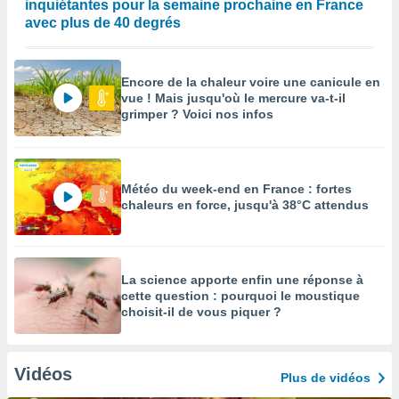
inquiétantes pour la semaine prochaine en France
avec plus de 40 degrés
Encore de la chaleur voire une canicule en
vue ! Mais jusqu'où le mercure va-t-il
grimper ? Voici nos infos
Météo du week-end en France : fortes
chaleurs en force, jusqu'à 38°C attendus
La science apporte enfin une réponse à
cette question : pourquoi le moustique
choisit-il de vous piquer ?
Vidéos
Plus de vidéos