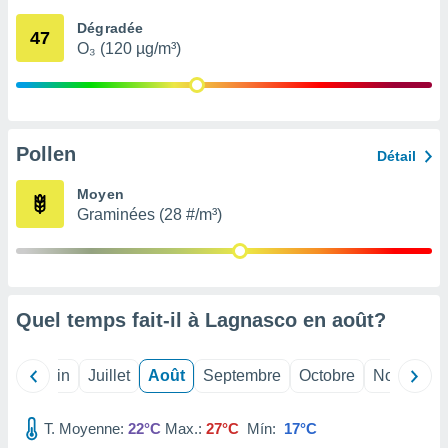
nées
Dégradée
lles sur
47
O₃ (120 µg/m³)
d'un
égitime,
vous
vous
 Pour ce
ous
Pollen
Détail
etirer
Moyen
ement
Graminées (28 #/m³)
 opposer
ement
nées à
ment en
 sur «
res
» ou
Quel temps fait-il à Lagnasco en
août
?
e
que de
kies
Mai
Juin
Juillet
Août
Septembre
Octobre
Novembre
ite web.
T. Moyenne:
22°C
Max.:
27°C
Mín:
17°C
t nos