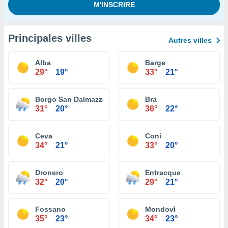
Principales villes
Autres villes
Alba
Barge
29°
19°
33°
21°
Borgo San Dalmazzo
Bra
31°
20°
36°
22°
Ceva
Coni
34°
21°
33°
20°
Dronero
Entracque
32°
20°
29°
21°
Fossano
Mondovì
35°
23°
34°
23°