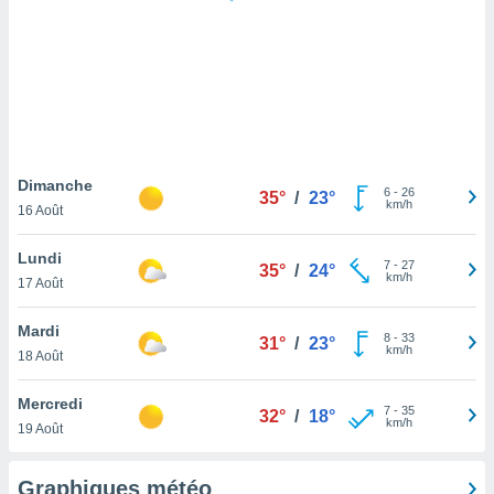
logies
e
s
tez pas
ation de
, vous
z à
à notre
Dimanche
6
-
26
35°
/
23°
km/h
16 Août
.com.
 cas,
Lundi
7
-
27
us
35°
/
24°
km/h
17 Août
ns que
s
Mardi
8
-
33
31°
/
23°
ires
km/h
18 Août
urer la
on sur le
Mercredi
7
-
35
 seront
32°
/
18°
km/h
19 Août
, et que
ies ne
as
Graphiques météo