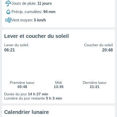
ires
Jours de pluie:
11
jours
ons le
ent des
Précip. cumulées:
94 mm
es
Vent moyen:
5 km/h
 :
et/ou
 à des
Lever et coucher du soleil
ions sur
eil,
Lever du soleil
Coucher du soleil
des
06:21
20:48
limitées
nner la
, créer
ils pour
ité
lisée,
Première lueur
Midi
Dernière lueur
05:48
13:35
21:21
des
our
Durée du jour
14 h 27 min
nner des
Lumière du jour restante
5 h 3 min
és
lisées,
Calendrier lunaire
s profils
enus