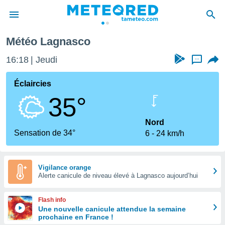
Météo Lagnasco
e
ntialité
16:18
Jeudi
...
enu de
o.com
Éclaircies
o.com) a
35°
aré par
onnels
Nord
arantir
Sensation de 34°
6
24 km/h
té des
ions
. Vous
accéder
Vigilance orange
e en
Alerte canicule de niveau élevé à Lagnasco aujourd’hui
 les
Flash info
s :
Une nouvelle canicule attendue la semaine
prochaine en France !
r les