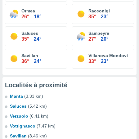
Ormea
Racconigi
26°
18°
35°
23°
Saluces
Sampeyre
35°
24°
27°
20°
Savillan
Villanova Mondovì
36°
24°
33°
23°
Localités à proximité
Manta
(3.33 km)
Saluces
(5.42 km)
Verzuolo
(6.41 km)
Vottignasco
(7.47 km)
Savillan
(8.46 km)