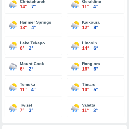
Christchurch
Geraldine
14°
7°
11°
4°
Hanmer Springs
Kaikoura
13°
4°
12°
8°
Lake Tekapo
Lincoln
6°
2°
14°
6°
Mount Cook
Rangiora
6°
2°
16°
6°
Temuka
Timaru
11°
4°
10°
5°
Twizel
Valetta
7°
3°
11°
3°