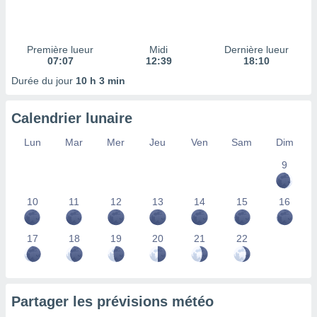
ires
ons le
ent des
es
Première lueur
Midi
Dernière lueur
 :
07:07
12:39
18:10
et/ou
Durée du jour
10 h 3 min
 à des
ions sur
eil,
Calendrier lunaire
des
limitées
Lun
Mar
Mer
Jeu
Ven
Sam
Dim
9
nner la
, créer
ils pour
10
11
12
13
14
15
16
ité
lisée,
des
17
18
19
20
21
22
our
nner des
és
lisées,
Partager les prévisions météo
s profils
enus