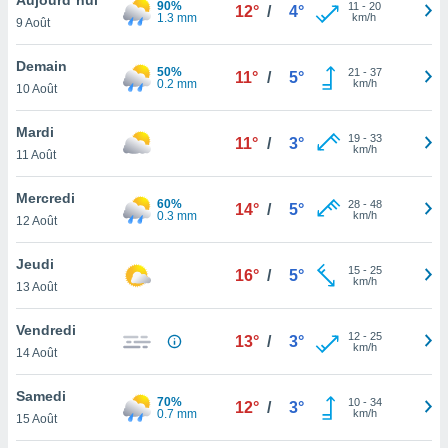
90%
n «
11
-
20
12°
/
4°
1.3 mm
km/h
9 Août
 et
r »,
cédez au
Demain
50%
21
-
37
11°
/
5°
 et vous
0.2 mm
km/h
10 Août
z
ation de
Mardi
19
-
33
11°
/
3°
km/h
11 Août
qu'ils
 nous ou
aires,
Mercredi
60%
28
-
48
14°
/
5°
0.3 mm
km/h
12 Août
nt de
t
Jeudi
15
-
25
er le
16°
/
5°
km/h
13 Août
ement
te, ainsi
Vendredi
12
-
25
13°
/
3°
km/h
per un
14 Août
écifique
us
Samedi
70%
10
-
34
de la
12°
/
3°
0.7 mm
km/h
15 Août
 et du