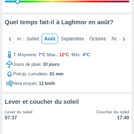
nées
lles sur
d'un
égitime,
Quel temps fait-il à Laghmor en
août
?
vous
vous
 Pour ce
Mai
Juin
Juillet
Août
Septembre
Octobre
Novembre
ous
etirer
T. Moyenne:
7°C
Max.:
12°C
Mín:
4°C
ement
Jours de pluie:
10
jours
 opposer
ement
Précip. cumulées:
61 mm
nées à
ment en
Vent moyen:
12 km/h
 sur «
res
» ou
e
Lever et coucher du soleil
que de
kies
Lever du soleil
Coucher du soleil
ite web.
07:37
17:40
t nos