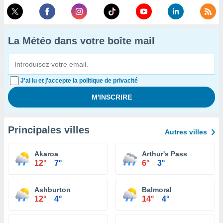
La Météo dans votre boîte mail
J'ai lu et j'accepte la politique de privacité
Principales villes
Autres villes
Akaroa
Arthur's Pass
12°
7°
6°
3°
Ashburton
Balmoral
12°
4°
14°
4°