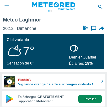
Météo Laghmor
e
ntialité
20:12
Dimanche
...
enu de
o.com
Ciel variable
o.com) a
7°
aré par
onnels
Dernier Quartier
arantir
Sensation de 6°
Éclairée:
19%
té des
ions
. Vous
accéder
Flash info
e en
Vigilance orange : alerte aux orages violents !
 les
Téléchargez
GRATUITEMENT
s :
Installer
l’application
Meteored!
r les