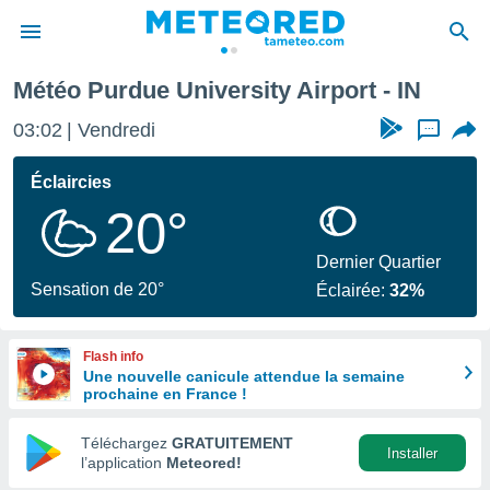
rt
Météo Purdue University Airport - IN
e
ntialité
03:02
Vendredi
...
enu de
o.com
Éclaircies
o.com) a
20°
aré par
onnels
Dernier Quartier
arantir
Sensation de 20°
Éclairée:
32%
té des
ions
. Vous
Flash info
accéder
Une nouvelle canicule attendue la semaine
e en
prochaine en France !
 les
Téléchargez
GRATUITEMENT
s :
Installer
l’application
Meteored!
r les