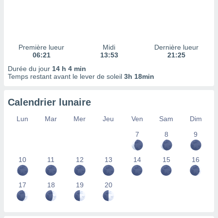
ires
ons le
ent des
es
 :
Première lueur
Midi
Dernière lueur
et/ou
06:21
13:53
21:25
 à des
Durée du jour
14 h 4 min
ions sur
Temps restant avant le lever de soleil
3h 18min
eil,
des
limitées
Calendrier lunaire
nner la
Lun
Mar
Mer
Jeu
Ven
Sam
Dim
, créer
ils pour
7
8
9
ité
lisée,
10
11
12
13
14
15
16
des
our
nner des
17
18
19
20
és
lisées,
s profils
enus