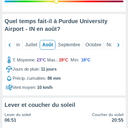
nées
lles sur
d'un
égitime,
Quel temps fait-il à Purdue University
vous
Airport - IN en
août
?
vous
 Pour ce
ous
Mai
Juin
Juillet
Août
Septembre
Octobre
Novembre
etirer
ement
T. Moyenne:
23°C
Max.:
28°C
Mín:
18°C
 opposer
ement
Jours de pluie:
11
jours
nées à
Précip. cumulées:
86 mm
ment en
 sur «
Vent moyen:
10 km/h
res
» ou
e
que de
Lever et coucher du soleil
kies
ite web.
Lever du soleil
Coucher du soleil
06:51
20:55
t nos