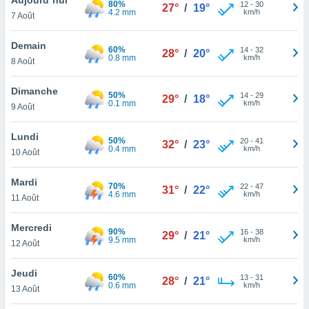
80%
n «
12
-
30
27°
/
19°
4.2 mm
km/h
7 Août
 et
r »,
cédez au
Demain
60%
14
-
32
28°
/
20°
 et vous
0.8 mm
km/h
8 Août
z
ation de
Dimanche
50%
14
-
29
29°
/
18°
0.1 mm
km/h
9 Août
qu'ils
 nous ou
aires,
Lundi
50%
20
-
41
32°
/
23°
0.4 mm
km/h
10 Août
nt de
t
Mardi
70%
22
-
47
er le
31°
/
22°
4.6 mm
km/h
11 Août
ement
te, ainsi
Mercredi
90%
16
-
38
29°
/
21°
9.5 mm
km/h
per un
12 Août
écifique
us
Jeudi
60%
13
-
31
de la
28°
/
21°
0.6 mm
km/h
13 Août
 et du