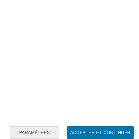
Calendrier lunaire
Lun
Mar
Mer
Jeu
Ven
Sam
Dim
8
9
10
11
12
13
14
15
16
PARAMÈTRES
ACCEPTER ET CONTINUER