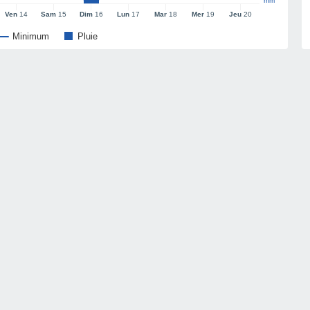
mm
Ven
14
Sam
15
Dim
16
Lun
17
Mar
18
Mer
19
Jeu
20
Minimum
Pluie