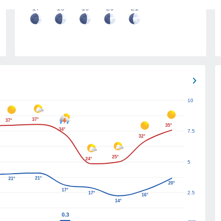
17
18
19
20
21
10
37°
37°
35°
34°
7.5
32°
25°
24°
5
21°
21°
20°
17°
2.5
17°
16°
14°
0.3