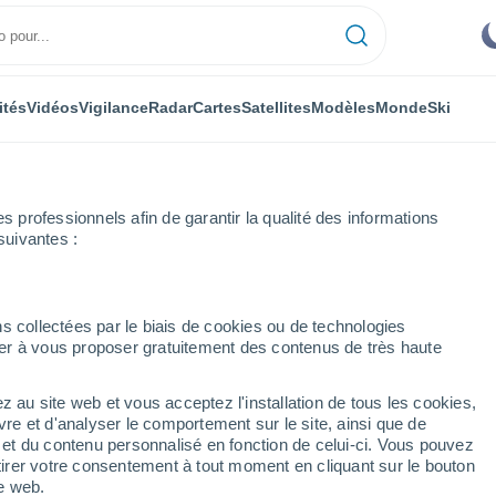
ités
Vidéos
Vigilance
Radar
Cartes
Satellites
Modèles
Monde
Ski
professionnels afin de garantir la qualité des informations
suivantes :
n-Jarez
s collectées par le biais de cookies ou de technologies
nuer à vous proposer gratuitement des contenus de très haute
z
z au site web et vous acceptez l'installation de tous les cookies,
...
vre et d'analyser le comportement sur le site, ainsi que de
é et du contenu personnalisé en fonction de celui-ci. Vous pouvez
Heure par heure
tirer votre consentement à tout moment en cliquant sur le bouton
Intervalles nuageux dans les
te web.
prochaines heures