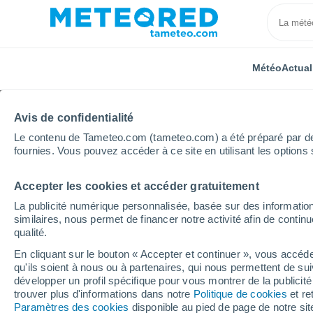
Météo
Actual
Avis de confidentialité
Le contenu de Tameteo.com (tameteo.com) a été préparé par des 
fournies. Vous pouvez accéder à ce site en utilisant les options 
Accepter les cookies et accéder gratuitement
Accueil
Auvergne-Rhône-Alpes
Loire
La Tour-e
La publicité numérique personnalisée, basée sur des information
similaires, nous permet de financer notre activité afin de conti
Météo La Tour-en-Jare
qualité.
En cliquant sur le bouton « Accepter et continuer », vous accéde
00:07
Samedi
qu'ils soient à nous ou à partenaires, qui nous permettent de sui
développer un profil spécifique pour vous montrer de la publicit
trouver plus d'informations dans notre
Politique de cookies
et re
Ciel dégagé
Paramètres des cookies
disponible au pied de page de notre si