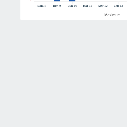
°C
Sam
8
Dim
9
Lun
10
Mar
11
Mer
12
Jeu
13
Maximum