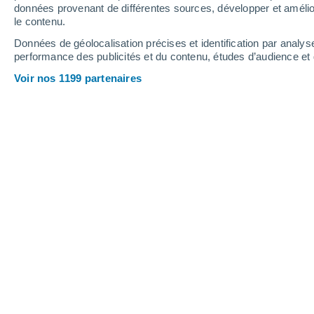
1.5 mm
1.8 mm
données provenant de différentes sources, développer et amélior
le contenu.
33°
/
21°
33°
/
20°
34°
/
17°
Données de géolocalisation précises et identification par analys
performance des publicités et du contenu, études d’audience e
15
-
44
km/h
10
-
49
km/h
10
5
-
19
km/h
Voir nos 1199 partenaires
Météo La Tour-en-Jarez aujourd´hui
, 
Ciel dégagé
21°
01:00
T. ressentie
21°
Ciel dégagé
20°
02:00
T. ressentie
20°
Ciel dégagé
19°
03:00
T. ressentie
19°
Éclaircies
18°
05:00
T. ressentie
18°