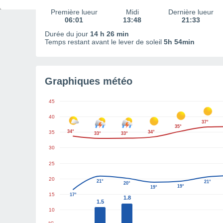
Première lueur
Midi
Dernière lueur
06:01
13:48
21:33
Durée du jour
14 h 26 min
Temps restant avant le lever de soleil
5h 54min
Graphiques météo
45
40
37°
35°
34°
35
34°
33°
33°
30
25
20
21°
21°
20°
19°
19°
15
17°
1.8
1.5
10