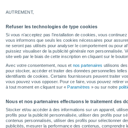
21°
AUTREMENT,
Dernier Qu
Refuser les technologies de type cookies
Éclairée:
2
Sensation de 21°
Si vous n'acceptez pas l'installation de cookies, vous continu
vous informons que seuls les cookies nécessaires pour assurer la
ne seront pas utilisés pour analyser le comportement ou pour af
puissiez visualiser de la publicité générale non personnalisée. V
Actualité
site web par le biais de cette inscription en cliquant sur le bouto
Le réchauffement climatique modifie le goût 
nos aliments
Avec votre consentement, nous et
nos partenaires
utilisons des
pour stocker, accéder et traiter des données personnelles telles 
Météo 1 - 7 jours
Heure par heure
Actualité
Carte
identifiants de cookies. Certains fournisseurs peuvent traiter vo
vous pouvez vous opposer. Pour ce faire, vous pouvez retirer
à tout moment en cliquant sur «
Paramètres
» ou sur notre
poli
Demain
Lundi
Aujourd´hui
Nous et nos partenaires effectuons le traitement des d
9 Août
10 Août
8 Août
Stocker et/ou accéder à des informations sur un appareil, utilise
profils pour la publicité personnalisée, utiliser des profils pour 
contenus personnalisés, utiliser des profils pour sélectionner
publicités, mesurer la performance des contenus, comprendre le
70%
60%