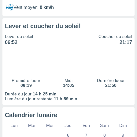
ires
ons le
Vent moyen:
8 km/h
ent des
es
 :
Lever et coucher du soleil
et/ou
Lever du soleil
Coucher du soleil
 à des
06:52
21:17
ions sur
eil,
des
limitées
nner la
, créer
Première lueur
Midi
Dernière lueur
ils pour
06:19
14:05
21:50
ité
Durée du jour
14 h 25 min
lisée,
Lumière du jour restante
11 h 59 min
des
our
nner des
Calendrier lunaire
és
lisées,
Lun
Mar
Mer
Jeu
Ven
Sam
Dim
s profils
6
7
8
9
enus