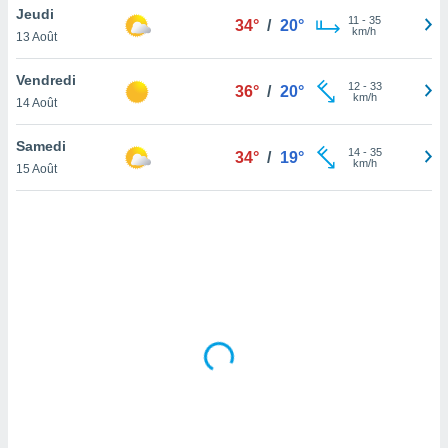
Jeudi
lisé en
11
-
35
34°
/
20°
km/h
 de
13 Août
. Vous
rouver
Vendredi
12
-
33
36°
/
20°
km/h
14 Août
ations
re
Samedi
que de
14
-
35
34°
/
19°
km/h
kies
15 Août
r votre
ement à
ment en
sur le
res des
kies
le au
page de
te web.
MENT,
 les