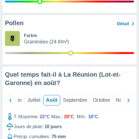
nées
lles sur
d'un
égitime,
Pollen
Détail
vous
vous
Faible
 Pour ce
Graminées (24 #/m³)
ous
etirer
ement
 opposer
Quel temps fait-il à La Réunion (Lot-et-
ement
nées à
Garonne) en
août
?
ment en
 sur «
res
» ou
Mai
Juin
Juillet
Août
Septembre
Octobre
Novembre
e
que de
kies
T. Moyenne:
22°C
Max.:
28°C
Mín:
16°C
ite web.
Jours de pluie:
10
jours
t nos
Précip. cumulées:
75 mm