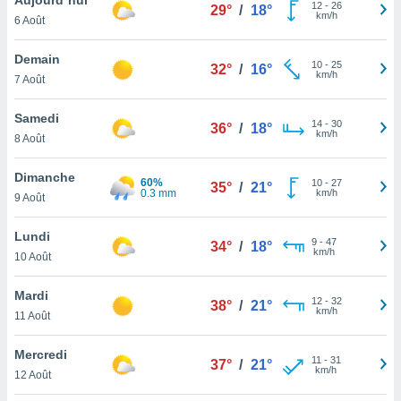
n «
12
-
26
29°
/
18°
km/h
6 Août
 et
r »,
cédez au
Demain
10
-
25
32°
/
16°
 et vous
km/h
7 Août
z
ation de
Samedi
14
-
30
36°
/
18°
km/h
8 Août
qu'ils
 nous ou
aires,
Dimanche
60%
10
-
27
35°
/
21°
0.3 mm
km/h
9 Août
nt de
t
Lundi
9
-
47
er le
34°
/
18°
km/h
10 Août
ement
te, ainsi
Mardi
12
-
32
38°
/
21°
km/h
per un
11 Août
écifique
us
Mercredi
11
-
31
de la
37°
/
21°
km/h
12 Août
 et du