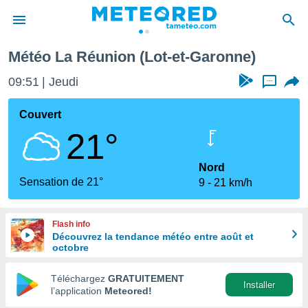
Météo La Réunion (Lot-et-Garonne)
e
ntialité
09:51
Jeudi
...
enu de
o.com
Couvert
o.com) a
21°
aré par
onnels
Nord
arantir
Sensation de 21°
9
21 km/h
té des
ions
. Vous
Flash info
accéder
Découvrez la tendance météo entre août et
e en
octobre
 les
Téléchargez
GRATUITEMENT
s :
Installer
l’application
Meteored!
r les