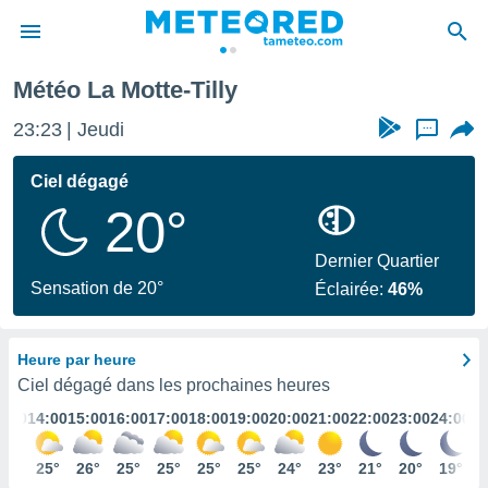
Météo La Motte-Tilly
e
ntialité
23:23
Jeudi
...
enu de
o.com
Ciel dégagé
o.com) a
20°
aré par
onnels
Dernier Quartier
arantir
Sensation de 20°
Éclairée:
46%
té des
ions
. Vous
Heure par heure
accéder
e en
Ciel dégagé dans les prochaines heures
 les
3:00
14:00
15:00
16:00
17:00
18:00
19:00
20:00
21:00
22:00
23:00
24:00
s :
24°
25°
26°
25°
25°
25°
25°
24°
23°
21°
20°
19°
r les