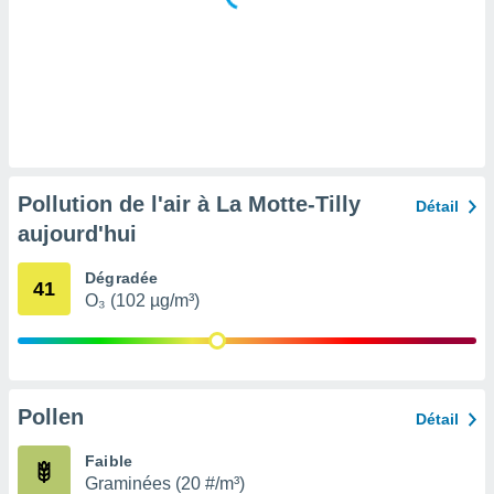
tre
ement,
enaires
s des
 des
nts
 ou des
gies
Pollution de l'air à La Motte-Tilly
Détail
es pour
aujourd'hui
 accéder
r des
Dégradée
41
lles
O₃ (102 µg/m³)
ue votre
r ce site
 IP et
ifiants
Pollen
Détail
es.
Faible
eurs
Graminées (20 #/m³)
traiter