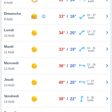
km/h
n «
8 Août
 et
r »,
Dimanche
15
-
37
cédez au
33°
/
16°
km/h
9 Août
 et vous
z
Lundi
ation de
13
-
27
34°
/
20°
km/h
10 Août
qu'ils
 nous ou
Mardi
14
-
31
33°
/
19°
aires,
km/h
11 Août
nt de
Mercredi
t
12
-
24
36°
/
20°
km/h
er le
12 Août
ement
te, ainsi
Jeudi
7
-
27
40°
/
20°
km/h
13 Août
per un
écifique
Vendredi
us
9
-
30
38°
/
22°
km/h
de la
14 Août
 et du