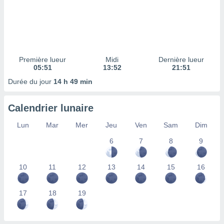
ires
ons le
ent des
es
 :
et/ou
Première lueur
Midi
Dernière lueur
 à des
05:51
13:52
21:51
ions sur
eil,
Durée du jour
14 h 49 min
des
limitées
Calendrier lunaire
nner la
Lun
Mar
Mer
Jeu
Ven
Sam
Dim
, créer
ils pour
6
7
8
9
ité
lisée,
des
10
11
12
13
14
15
16
our
nner des
17
18
19
és
lisées,
s profils
enus