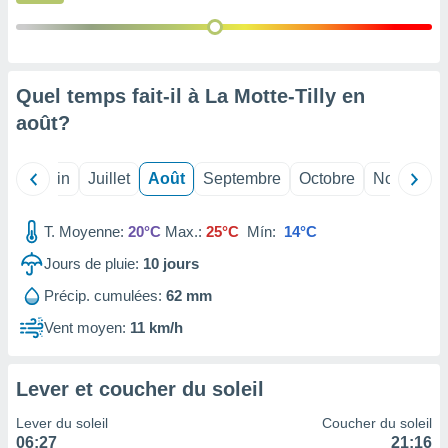
nées
lles sur
d'un
égitime,
vous
Quel temps fait-il à La Motte-Tilly en
vous
août
?
 Pour ce
ous
etirer
Mai
Juin
Juillet
Août
Septembre
Octobre
Novembre
ement
 opposer
T. Moyenne:
20°C
Max.:
25°C
Mín:
14°C
ement
nées à
Jours de pluie:
10
jours
ment en
Précip. cumulées:
62 mm
 sur «
res
» ou
Vent moyen:
11 km/h
e
que de
kies
Lever et coucher du soleil
ite web.
Lever du soleil
Coucher du soleil
t nos
06:27
21:16