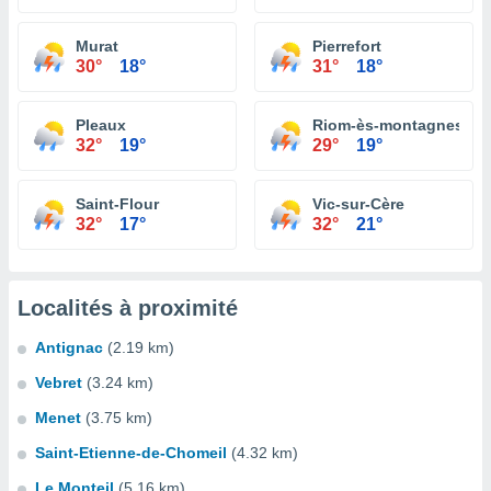
Murat
Pierrefort
30°
18°
31°
18°
Pleaux
Riom-ès-montagnes
32°
19°
29°
19°
Saint-Flour
Vic-sur-Cère
32°
17°
32°
21°
Localités à proximité
Antignac
(2.19 km)
Vebret
(3.24 km)
Menet
(3.75 km)
Saint-Etienne-de-Chomeil
(4.32 km)
Le Monteil
(5.16 km)