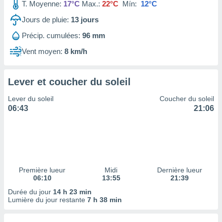
ires
T. Moyenne:
17°C
Max.:
22°C
Mín:
12°C
ons le
Jours de pluie:
13
jours
ent des
es
Précip. cumulées:
96 mm
 :
Vent moyen:
8 km/h
et/ou
 à des
ions sur
eil,
Lever et coucher du soleil
des
Lever du soleil
Coucher du soleil
limitées
06:43
21:06
nner la
, créer
ils pour
ité
lisée,
des
Première lueur
Midi
Dernière lueur
our
06:10
13:55
21:39
nner des
Durée du jour
14 h 23 min
és
Lumière du jour restante
7 h 38 min
lisées,
s profils
enus