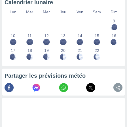
Calendrier lunaire
lisés,
des
Lun
Mar
Mer
Jeu
Ven
Sam
Dim
our
9
nner des
s
lisés,
10
11
12
13
14
15
16
la
ance des
s,
17
18
19
20
21
22
la
ance des
s,
dre les
Partager les prévisions météo
par le
ques ou
inaisons
ées
nt de
tes
,
er et
r les