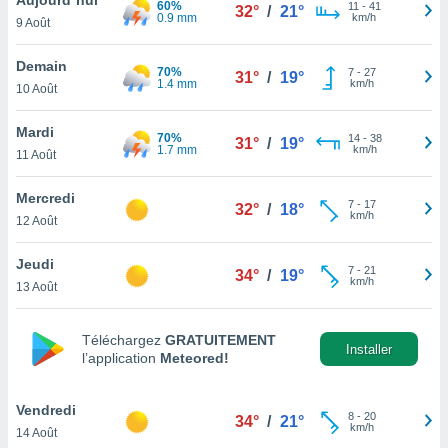
60%
n «
11
-
41
32°
/
21°
0.9 mm
km/h
9 Août
 et
r »,
cédez au
Demain
70%
7
-
27
31°
/
19°
 et vous
1.4 mm
km/h
10 Août
z
ation de
Mardi
70%
14
-
38
31°
/
19°
1.7 mm
km/h
11 Août
qu'ils
 nous ou
aires,
Mercredi
7
-
17
32°
/
18°
km/h
12 Août
nt de
t
Jeudi
7
-
21
er le
34°
/
19°
km/h
13 Août
ement
te, ainsi
Téléchargez
GRATUITEMENT
per un
Installer
l’application
Meteored!
écifique
us
de la
Vendredi
8
-
20
34°
/
21°
 et du
km/h
14 Août