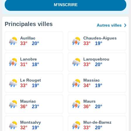
Principales villes
Autres villes
Aurillac
Chaudes-Aigues
33°
20°
33°
19°
Lanobre
Laroquebrou
31°
18°
33°
20°
Le Rouget
Massiac
33°
19°
34°
19°
Mauriac
Maurs
36°
23°
36°
20°
Montsalvy
Mur-de-Barrez
32°
19°
33°
20°