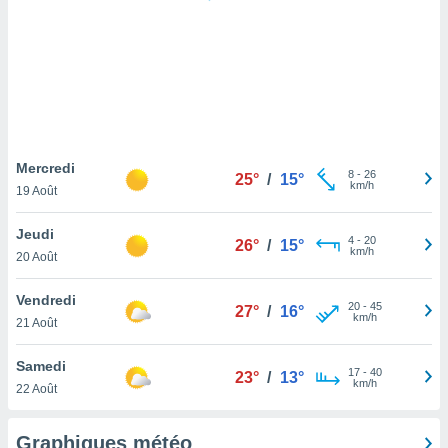
logies
e
s
tez pas
ation de
, vous
z à
à notre
Mercredi
8
-
26
25°
/
15°
km/h
19 Août
.com.
 cas,
Jeudi
4
-
20
us
26°
/
15°
km/h
20 Août
ns que
s
Vendredi
20
-
45
27°
/
16°
ires
km/h
21 Août
urer la
on sur le
Samedi
17
-
40
 seront
23°
/
13°
km/h
22 Août
, et que
ies ne
as
Graphiques météo