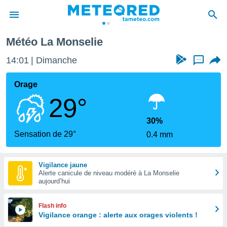
Météo La Monselie
e
ntialité
14:01
Dimanche
...
enu de
o.com
Orage
o.com) a
29°
aré par
onnels
30%
arantir
Sensation de 29°
0.4 mm
té des
ions
. Vous
Vigilance jaune
accéder
Alerte canicule de niveau modéré à La Monselie
e en
aujourd’hui
 les
s :
Flash info
Vigilance orange : alerte aux orages violents !
r les