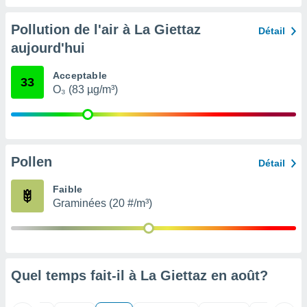
nées
lles sur
Pollution de l'air à La Giettaz
Détail
d'un
aujourd'hui
égitime,
vous
vous
Acceptable
33
 Pour ce
O₃ (83 µg/m³)
ous
etirer
ement
 opposer
Pollen
Détail
ement
nées à
Faible
ment en
Graminées (20 #/m³)
 sur «
res
» ou
e
que de
kies
ite web.
Quel temps fait-il à La Giettaz en
août
?
t nos