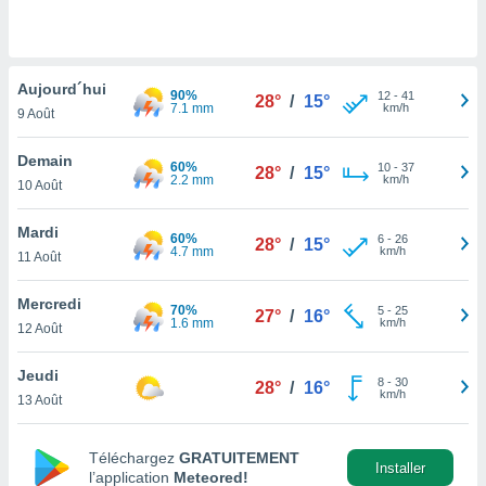
n «
 et
r »,
cédez au
Aujourd´hui
 et vous
90%
12
-
41
28°
/
15°
7.1 mm
km/h
z
9 Août
ation de
Demain
60%
10
-
37
28°
/
15°
qu'ils
2.2 mm
km/h
10 Août
 nous ou
aires,
Mardi
60%
6
-
26
28°
/
15°
4.7 mm
km/h
nt de
11 Août
t
er le
Mercredi
70%
5
-
25
27°
/
16°
ement
1.6 mm
km/h
12 Août
te, ainsi
Jeudi
per un
8
-
30
28°
/
16°
km/h
écifique
13 Août
us
de la
Téléchargez
GRATUITEMENT
 et du
Installer
l’application
Meteored!