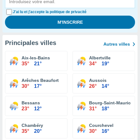
J'ai lu et j'accepte la politique de privacité
Principales villes
Autres villes
Aix-les-Bains
Albertville
35°
21°
34°
19°
Arêches Beaufort
Aussois
30°
17°
26°
14°
Bessans
Bourg-Saint-Maurice
23°
12°
31°
18°
Chambéry
Courchevel
35°
20°
30°
16°