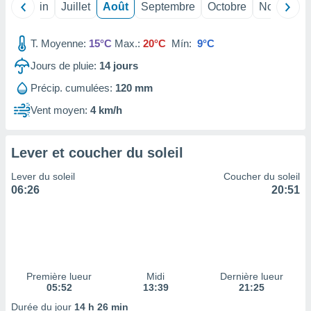
ires
Mai
Juin
Juillet
Août
Septembre
Octobre
Novembre
ons le
ent des
es
T. Moyenne:
15°C
Max.:
20°C
Mín:
9°C
 :
Jours de pluie:
14
jours
et/ou
 à des
Précip. cumulées:
120 mm
ions sur
Vent moyen:
4 km/h
eil,
des
limitées
Lever et coucher du soleil
nner la
Lever du soleil
Coucher du soleil
, créer
06:26
20:51
ils pour
ité
lisée,
des
our
nner des
és
Première lueur
Midi
Dernière lueur
lisées,
05:52
13:39
21:25
s profils
Durée du jour
14 h 26 min
enus