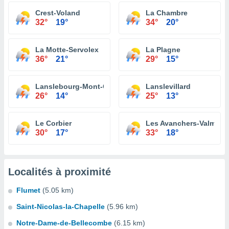
Crest-Voland
La Chambre
32°
19°
34°
20°
La Motte-Servolex
La Plagne
36°
21°
29°
15°
Lanslebourg-Mont-Cenis
Lanslevillard
26°
14°
25°
13°
Le Corbier
Les Avanchers-Valmorel
30°
17°
33°
18°
Localités à proximité
Flumet
(5.05 km)
Saint-Nicolas-la-Chapelle
(5.96 km)
Notre-Dame-de-Bellecombe
(6.15 km)