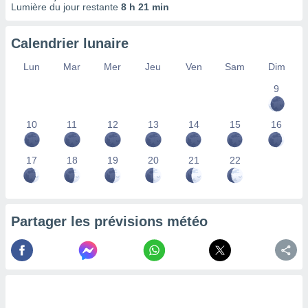
Lumière du jour restante
8 h 21 min
lisés,
des
our
Calendrier lunaire
nner des
s
Lun
Mar
Mer
Jeu
Ven
Sam
Dim
lisés,
9
la
ance des
s,
10
11
12
13
14
15
16
la
ance des
s,
17
18
19
20
21
22
dre les
par le
ques ou
Partager les prévisions météo
inaisons
ées
nt de
tes
,
er et
r les