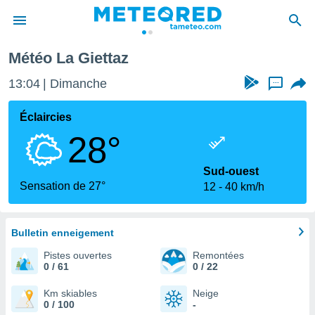
Météo La Giettaz
e
ntialité
13:04
Dimanche
...
enu de
o.com
Éclaircies
o.com) a
28°
aré par
onnels
Sud-ouest
arantir
Sensation de 27°
12
40 km/h
té des
ions
. Vous
accéder
Bulletin enneigement
e en
Pistes ouvertes
Remontées
 les
0 / 61
0 / 22
s :
Km skiables
Neige
0 / 100
-
r les