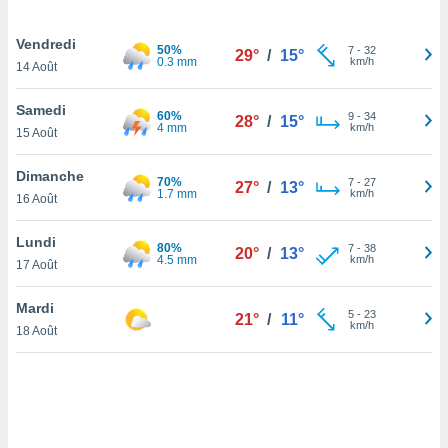
lisé en
 de
Vendredi
50%
7
-
32
. Vous
29°
/
15°
0.3 mm
km/h
14 Août
rouver
Samedi
ations
60%
9
-
34
28°
/
15°
4 mm
km/h
re
15 Août
que de
kies
Dimanche
70%
7
-
27
r votre
27°
/
13°
1.7 mm
km/h
16 Août
ement à
ment en
Lundi
sur le
80%
7
-
38
20°
/
13°
4.5 mm
km/h
17 Août
res des
kies
Mardi
5
-
23
21°
/
11°
le au
km/h
18 Août
page de
te web.
MENT,
 les