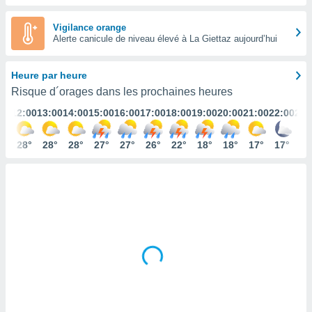
s et
r
Vigilance orange
tement
Alerte canicule de niveau élevé à La Giettaz aujourd’hui
cité
ue
Heure par heure
lisée,
ACCEPTER
Risque d´orages dans les prochaines heures
ur des
ET
ions
:00
12:00
13:00
14:00
15:00
16:00
17:00
18:00
19:00
20:00
21:00
22:00
23:
CONTINUER
es par le
 cookies
7°
28°
28°
28°
27°
27°
26°
22°
18°
18°
17°
17°
16
PARAMÈTRES
gies
es, nous
de
 notre
afin de
r à vous
r
ment des
 de très
alité.
ant sur