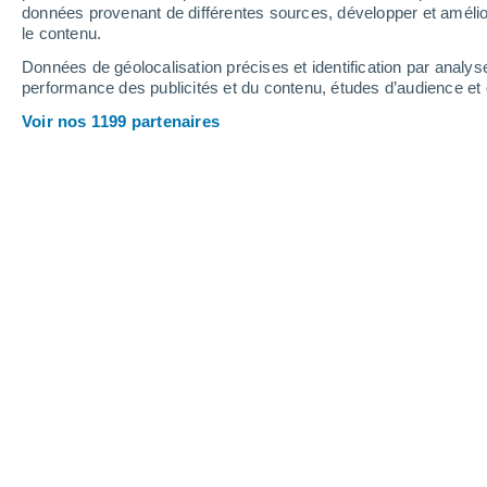
1.1 mm
données provenant de différentes sources, développer et amélior
le contenu.
33°
/
16°
29°
/
16°
29°
/
12°
Données de géolocalisation précises et identification par analys
performance des publicités et du contenu, études d’audience e
15
-
37
km/h
15
-
31
km/h
16
9
-
24
km/h
Voir nos 1199 partenaires
Météo La Bonneville-sur-Iton aujourd
Éclaircies
29°
17:00
T. ressentie
28°
Ensoleillé
29°
18:00
T. ressentie
28°
Éclaircies
29°
19:00
T. ressentie
27°
Brume de pous
28°
20:00
T. ressentie
27°