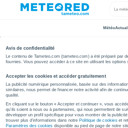
Météo
Actual
Avis de confidentialité
Le contenu de Tameteo.com (tameteo.com) a été préparé par des 
fournies. Vous pouvez accéder à ce site en utilisant les options 
Accepter les cookies et accéder gratuitement
Accueil
Normandie
Eure
La Bonneville-sur-Iton
La publicité numérique personnalisée, basée sur des information
similaires, nous permet de financer notre activité afin de conti
Météo La Bonneville-su
qualité.
En cliquant sur le bouton « Accepter et continuer », vous accéde
21:47
Samedi
qu'ils soient à nous ou à partenaires, qui nous permettent de sui
développer un profil spécifique pour vous montrer de la publicit
trouver plus d'informations dans notre
Politique de cookies
et re
Brume de poussière
Paramètres des cookies
disponible au pied de page de notre si