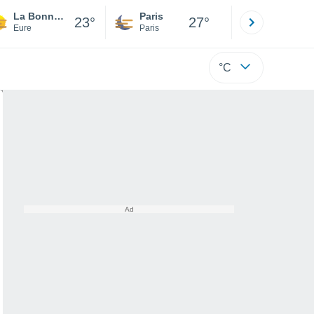
La Bonneville-sur-Iton
Paris
Montpelli
23°
27°
Eure
Paris
Hérault
°C