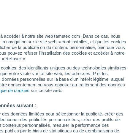
ez à accéder à notre site web tameteo.com. Dans ce cas, nous
 navigation sur le site web seront installés, et que les cookies
ficher de la publicité ou du contenu personnalisé, bien que vous
ous pouvez refuser l'installation des cookies et accéder à notre
n « Refuser ».
 cookies, des identifiants uniques ou des technologies similaires
que votre visite sur ce site web, les adresses IP et les
de pluie
Radar de pluie
Satellites
Modèles
s données personnelles sur la base d'un intérêt légitime, auquel
 votre consentement ou vous opposer au traitement des données
tique de cookies
sur ce site web.
Mardi
Mercredi
Jeudi
Vendredi
onnées suivant :
11 Août
12 Août
13 Août
14 Août
r des données limitées pour sélectionner la publicité, créer des
sélectionner des publicités personnalisées, créer des profils de
 des contenus personnalisés, mesurer la performance des
s publics par le biais de statistiques ou de combinaisons de