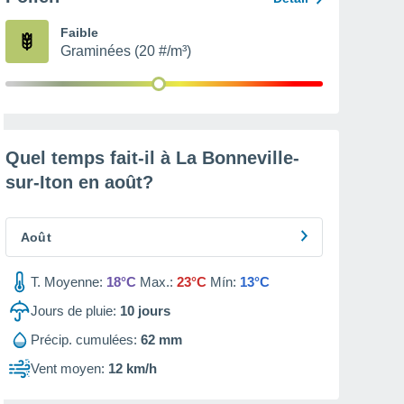
Faible
Graminées (20 #/m³)
Quel temps fait-il à La Bonneville-
sur-Iton en
août
?
Août
T. Moyenne:
18°C
Max.:
23°C
Mín:
13°C
Jours de pluie:
10
jours
Précip. cumulées:
62 mm
Vent moyen:
12 km/h