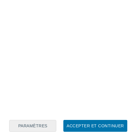
Calendrier lunaire
Lun
Mar
Mer
Jeu
Ven
Sam
Dim
8
9
10
11
12
13
14
15
16
17
18
19
20
21
PARAMÈTRES
ACCEPTER ET CONTINUER