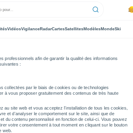
ités
Vidéos
Vigilance
Radar
Cartes
Satellites
Modèles
Monde
Ski
professionnels afin de garantir la qualité des informations
suivantes :
s collectées par le biais de cookies ou de technologies
nuer à vous proposer gratuitement des contenus de très haute
r-Iton
z au site web et vous acceptez l'installation de tous les cookies,
...
vre et d'analyser le comportement sur le site, ainsi que de
é et du contenu personnalisé en fonction de celui-ci. Vous pouvez
Heure par heure
tirer votre consentement à tout moment en cliquant sur le bouton
Brume de poussière dans les
te web.
prochaines heures