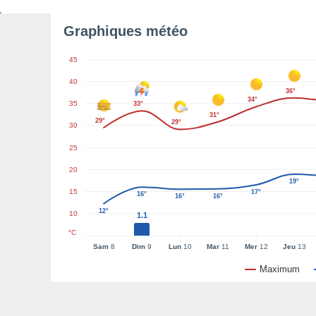
Graphiques météo
45
40
36°
34°
35
33°
31°
29°
29°
30
25
20
19°
15
17°
16°
16°
16°
12°
10
1.1
°C
Sam
8
Dim
9
Lun
10
Mar
11
Mer
12
Jeu
13
Maximum