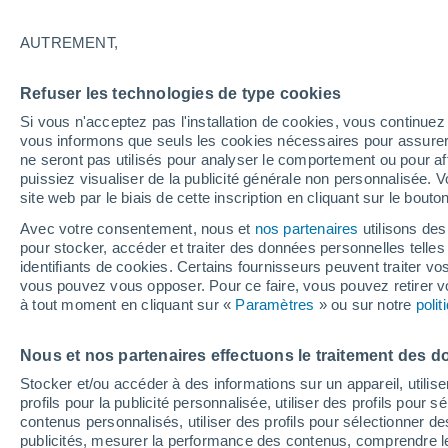
23°
AUTREMENT,
Nord-est
Refuser les technologies de type cookies
Sensation de 25°
7
-
11 km/h
Si vous n'acceptez pas l'installation de cookies, vous continu
vous informons que seuls les cookies nécessaires pour assurer la
ne seront pas utilisés pour analyser le comportement ou pour af
puissiez visualiser de la publicité générale non personnalisée. V
Flash info
site web par le biais de cette inscription en cliquant sur le bouto
Encore de la chaleur !
Avec votre consentement, nous et
nos partenaires
utilisons des
pour stocker, accéder et traiter des données personnelles telles 
Météo 1 - 7 jours
Heure par heure
Actualité
Carte 
identifiants de cookies. Certains fournisseurs peuvent traiter vo
vous pouvez vous opposer. Pour ce faire, vous pouvez retirer
à tout moment en cliquant sur «
Paramètres
» ou sur notre
poli
Demain
Lundi
Aujourd´hui
Nous et nos partenaires effectuons le traitement des d
9 Août
10 Août
8 Août
Stocker et/ou accéder à des informations sur un appareil, utilise
profils pour la publicité personnalisée, utiliser des profils pour 
contenus personnalisés, utiliser des profils pour sélectionner
publicités, mesurer la performance des contenus, comprendre le
40%