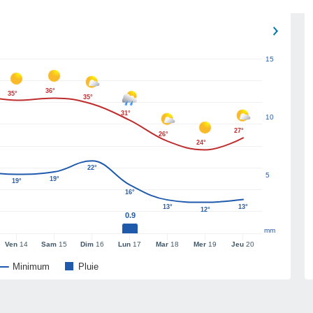
15
36°
35°
35°
31°
10
27°
26°
24°
22°
5
19°
19°
16°
13°
13°
12°
0.9
mm
Ven
14
Sam
15
Dim
16
Lun
17
Mar
18
Mer
19
Jeu
20
Minimum
Pluie