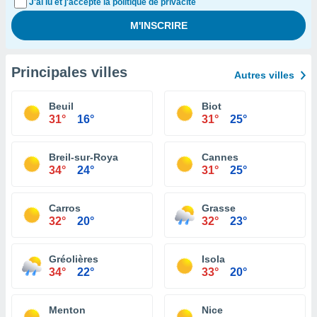
J'ai lu et j'accepte la politique de privacité
Principales villes
Autres villes
Beuil
Biot
31°
16°
31°
25°
Breil-sur-Roya
Cannes
34°
24°
31°
25°
Carros
Grasse
32°
20°
32°
23°
Gréolières
Isola
34°
22°
33°
20°
Menton
Nice