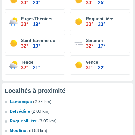
30°
24°
30°
25°
Puget-Théniers
Roquebillière
38°
19°
33°
23°
Saint-Etienne-de-Tinée
Séranon
32°
19°
32°
17°
Tende
Vence
32°
21°
31°
22°
Localités à proximité
Lantosque
(2.34 km)
Belvédère
(2.89 km)
Roquebillière
(3.05 km)
Moulinet
(8.53 km)