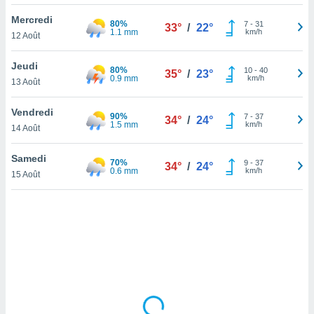
lisé en
Mercredi
 de
80%
7
-
31
33°
/
22°
1.1 mm
km/h
12 Août
. Vous
rouver
Jeudi
80%
10
-
40
35°
/
23°
ations
0.9 mm
km/h
13 Août
re
que de
Vendredi
90%
kies
7
-
37
34°
/
24°
1.5 mm
km/h
14 Août
r votre
ement à
ment en
Samedi
70%
9
-
37
34°
/
24°
sur le
0.6 mm
km/h
15 Août
res des
kies
le au
page de
te web.
MENT,
 les