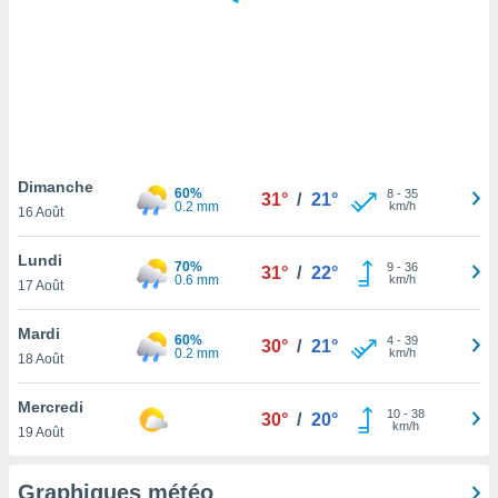
logies
e
s
tez pas
ation de
, vous
z à
à notre
Dimanche
60%
8
-
35
31°
/
21°
0.2 mm
km/h
16 Août
.com.
 cas,
Lundi
70%
9
-
36
us
31°
/
22°
0.6 mm
km/h
17 Août
ns que
s
Mardi
60%
4
-
39
30°
/
21°
ires
0.2 mm
km/h
18 Août
urer la
on sur le
Mercredi
10
-
38
 seront
30°
/
20°
km/h
19 Août
, et que
ies ne
as
Graphiques météo