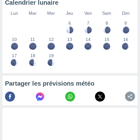
Calendrier lunaire
lisés,
des
Lun
Mar
Mer
Jeu
Ven
Sam
Dim
our
6
7
8
9
nner des
s
lisés,
10
11
12
13
14
15
16
la
ance des
s,
17
18
19
la
ance des
s,
dre les
Partager les prévisions météo
par le
ques ou
inaisons
ées
nt de
tes
,
er et
r les