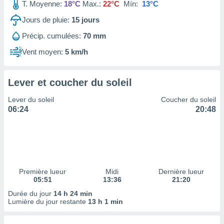
ires
T. Moyenne:
18°C
Max.:
22°C
Mín:
13°C
ons le
Jours de pluie:
15
jours
ent des
es
Précip. cumulées:
70 mm
 :
Vent moyen:
5 km/h
et/ou
 à des
ions sur
eil,
Lever et coucher du soleil
des
Lever du soleil
Coucher du soleil
limitées
06:24
20:48
nner la
, créer
ils pour
ité
lisée,
des
Première lueur
Midi
Dernière lueur
our
05:51
13:36
21:20
nner des
Durée du jour
14 h 24 min
és
Lumière du jour restante
13 h 1 min
lisées,
s profils
enus