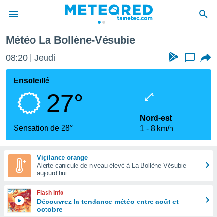
llène-Vésubie
Météo La Bollène-Vésubie
e
ntialité
08:20
Jeudi
...
enu de
o.com
Ensoleillé
o.com) a
27°
aré par
onnels
Nord-est
arantir
Sensation de 28°
1
8 km/h
té des
ions
. Vous
Vigilance orange
accéder
Alerte canicule de niveau élevé à La Bollène-Vésubie
e en
aujourd’hui
 les
Flash info
s :
Découvrez la tendance météo entre août et
octobre
r les