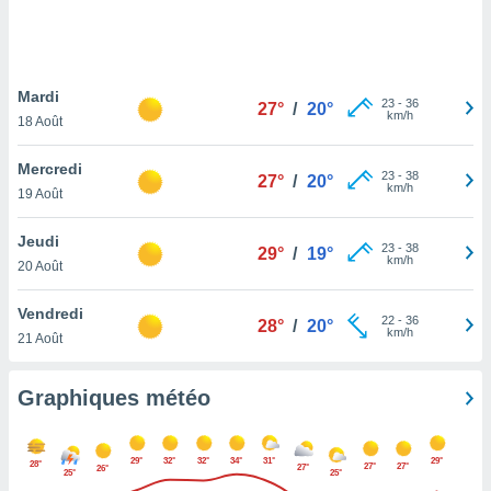
logies
e
s
Mardi
tez pas
23
-
36
27°
/
20°
km/h
ation de
18 Août
, vous
z à
Mercredi
23
-
38
27°
/
20°
à notre
km/h
19 Août
.com.
Jeudi
 cas,
23
-
38
29°
/
19°
km/h
us
20 Août
ns que
s
Vendredi
22
-
36
28°
/
20°
km/h
21 Août
ires
urer la
on sur le
Graphiques météo
 seront
, et que
ies ne
29°
32°
32°
34°
31°
29°
28°
27°
27°
27°
26°
as
25°
25°