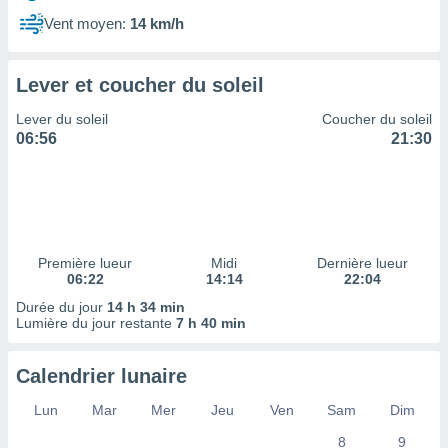
ires
ons le
Vent moyen:
14 km/h
ent des
es
 :
Lever et coucher du soleil
et/ou
Lever du soleil
Coucher du soleil
 à des
06:56
21:30
ions sur
eil,
des
limitées
nner la
, créer
Première lueur
Midi
Dernière lueur
ils pour
06:22
14:14
22:04
ité
Durée du jour
14 h 34 min
lisée,
Lumière du jour restante
7 h 40 min
des
our
nner des
Calendrier lunaire
és
lisées,
Lun
Mar
Mer
Jeu
Ven
Sam
Dim
s profils
8
9
enus