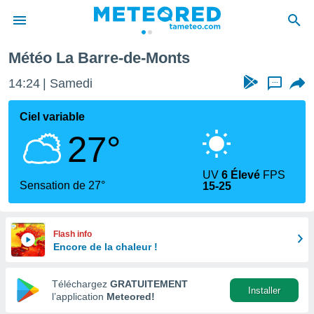
Météo La Barre-de-Monts
e
ntialité
14:24
Samedi
...
enu de
o.com
Ciel variable
o.com) a
27°
aré par
onnels
UV
6 Élevé
FPS
arantir
Sensation de 27°
15-25
té des
ions
. Vous
accéder
Flash info
e en
Encore de la chaleur !
 les
Téléchargez
GRATUITEMENT
s :
Installer
l’application
Meteored!
r les