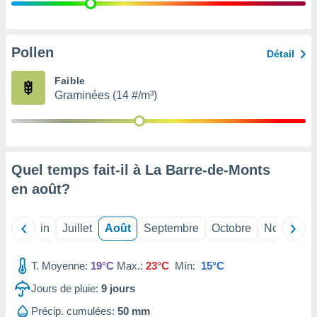
nées
lles sur
d'un
égitime,
Pollen
Détail
vous
vous
Faible
 Pour ce
Graminées (14 #/m³)
ous
etirer
ement
 opposer
Quel temps fait-il à La Barre-de-Monts
ement
nées à
en
août
?
ment en
 sur «
res
» ou
Mai
Juin
Juillet
Août
Septembre
Octobre
Novembre
e
que de
kies
T. Moyenne:
19°C
Max.:
23°C
Mín:
15°C
ite web.
Jours de pluie:
9
jours
t nos
Précip. cumulées:
50 mm