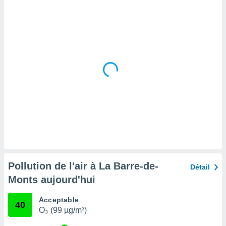
tre
ement,
enaires
s des
 des
nts
 ou des
gies
es pour
 accéder
r des
lles
ue votre
r ce site
Pollution de l'air à La Barre-de-
Détail
 IP et
Monts aujourd'hui
ifiants
es.
Acceptable
40
O₃ (99 µg/m³)
eurs
traiter