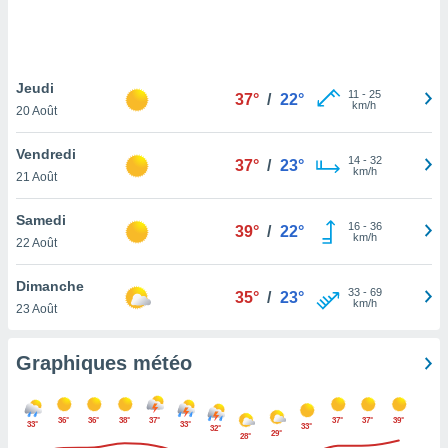
logies
e
s
Jeudi
tez pas
11
-
25
37°
/
22°
km/h
ation de
20 Août
, vous
z à
Vendredi
14
-
32
37°
/
23°
à notre
km/h
21 Août
.com.
Samedi
 cas,
16
-
36
39°
/
22°
km/h
us
22 Août
ns que
s
Dimanche
33
-
69
35°
/
23°
km/h
23 Août
ires
urer la
on sur le
Graphiques météo
 seront
, et que
ies ne
36°
36°
38°
37°
37°
37°
39°
33°
33°
33°
32°
as
29°
28°