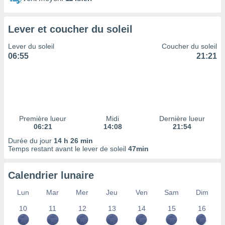
ires
ons le
ent des
Lever et coucher du soleil
es
 :
Lever du soleil
Coucher du soleil
et/ou
06:55
21:21
 à des
ions sur
eil,
des
limitées
Première lueur
Midi
Dernière lueur
nner la
06:21
14:08
21:54
, créer
ils pour
Durée du jour
14 h 26 min
ité
Temps restant avant le lever de soleil
47min
lisée,
des
Calendrier lunaire
our
nner des
Lun
Mar
Mer
Jeu
Ven
Sam
Dim
és
lisées,
10
11
12
13
14
15
16
s profils
enus