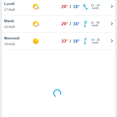
Lundi
lisé en
21
-
43
28°
/
18°
km/h
 de
17 Août
. Vous
rouver
Mardi
11
-
40
29°
/
16°
km/h
18 Août
ations
re
Mercredi
que de
14
-
26
33°
/
18°
km/h
kies
19 Août
r votre
ement à
ment en
sur le
res des
kies
le au
page de
te web.
MENT,
 les