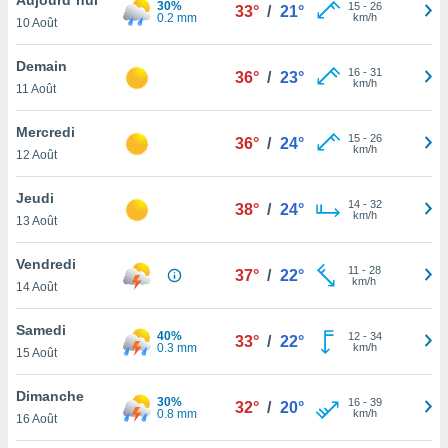
30%
n «
15
-
26
33°
/
21°
0.2 mm
km/h
10 Août
 et
r »,
cédez au
Demain
16
-
31
36°
/
23°
 et vous
km/h
11 Août
z
ation de
Mercredi
15
-
26
36°
/
24°
km/h
12 Août
qu'ils
 nous ou
aires,
Jeudi
14
-
32
38°
/
24°
km/h
13 Août
nt de
t
Vendredi
11
-
28
er le
37°
/
22°
km/h
14 Août
ement
te, ainsi
Samedi
40%
12
-
34
33°
/
22°
0.3 mm
km/h
per un
15 Août
écifique
us
Dimanche
30%
16
-
39
de la
32°
/
20°
0.8 mm
km/h
16 Août
 et du