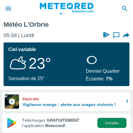
Météo L'Orbrie
e
ntialité
05:34
Lundi
...
enu de
o.com
Ciel variable
o.com) a
23°
aré par
onnels
Dernier Quartier
arantir
Sensation de 25°
Éclairée:
7%
té des
ions
. Vous
accéder
Flash info
e en
Vigilance orange : alerte aux orages violents !
 les
Téléchargez
GRATUITEMENT
s :
Installer
l’application
Meteored!
r les