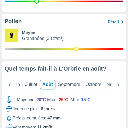
nées
lles sur
d'un
égitime,
Pollen
Détail
vous
vous
Moyen
 Pour ce
Graminées (38 #/m³)
ous
etirer
ement
 opposer
Quel temps fait-il à L'Orbrie en
août
?
ement
nées à
ment en
Mai
Juin
Juillet
Août
Septembre
Octobre
Novembre
 sur «
res
» ou
e
T. Moyenne:
20°C
Max.:
25°C
Mín:
15°C
que de
kies
Jours de pluie:
8
jours
ite web.
Précip. cumulées:
47 mm
t nos
Vent moyen:
11 km/h