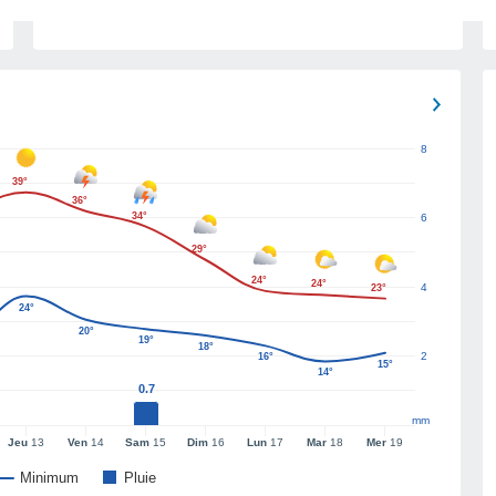
8
39°
36°
34°
6
29°
24°
24°
4
23°
24°
20°
19°
18°
2
16°
15°
14°
0.7
mm
Jeu
13
Ven
14
Sam
15
Dim
16
Lun
17
Mar
18
Mer
19
Minimum
Pluie