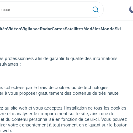
ités
Vidéos
Vigilance
Radar
Cartes
Satellites
Modèles
Monde
Ski
professionnels afin de garantir la qualité des informations
suivantes :
s collectées par le biais de cookies ou de technologies
nuer à vous proposer gratuitement des contenus de très haute
z au site web et vous acceptez l'installation de tous les cookies,
...
vre et d'analyser le comportement sur le site, ainsi que de
é et du contenu personnalisé en fonction de celui-ci. Vous pouvez
Heure par heure
tirer votre consentement à tout moment en cliquant sur le bouton
Ciel dégagé dans les prochaines
te web.
heures