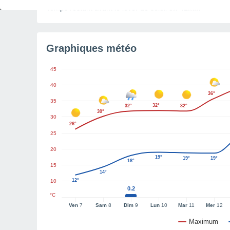
Temps restant avant le lever de soleil
3h 41min
Graphiques météo
45
40
36°
35
32°
32°
32°
30°
30
26°
25
20
19°
19°
19°
18°
15
14°
12°
10
0.2
°C
Ven
7
Sam
8
Dim
9
Lun
10
Mar
11
Mer
12
Maximum