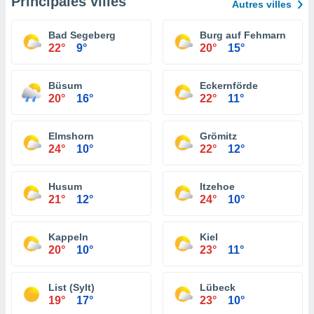
Principales villes
Autres villes
Bad Segeberg
Burg auf Fehmarn
22°
9°
20°
15°
Büsum
Eckernförde
20°
16°
22°
11°
Elmshorn
Grömitz
24°
10°
22°
12°
Husum
Itzehoe
21°
12°
24°
10°
Kappeln
Kiel
20°
10°
23°
11°
List (Sylt)
Lübeck
19°
17°
23°
10°