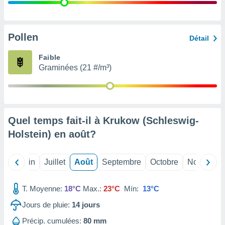
nées
lles sur
d'un
égitime,
Pollen
Détail
vous
vous
Faible
 Pour ce
Graminées (21 #/m³)
ous
etirer
ement
 opposer
Quel temps fait-il à Krukow (Schleswig-
ement
nées à
Holstein) en
août
?
ment en
 sur «
res
» ou
Mai
Juin
Juillet
Août
Septembre
Octobre
Novembre
e
que de
kies
T. Moyenne:
18°C
Max.:
23°C
Mín:
13°C
ite web.
Jours de pluie:
14
jours
t nos
Précip. cumulées:
80 mm