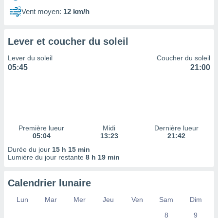
ires
ons le
Vent moyen:
12 km/h
ent des
es
 :
Lever et coucher du soleil
et/ou
Lever du soleil
Coucher du soleil
 à des
05:45
21:00
ions sur
eil,
des
limitées
nner la
, créer
Première lueur
Midi
Dernière lueur
ils pour
05:04
13:23
21:42
ité
Durée du jour
15 h 15 min
lisée,
Lumière du jour restante
8 h 19 min
des
our
nner des
Calendrier lunaire
és
lisées,
Lun
Mar
Mer
Jeu
Ven
Sam
Dim
s profils
8
9
enus