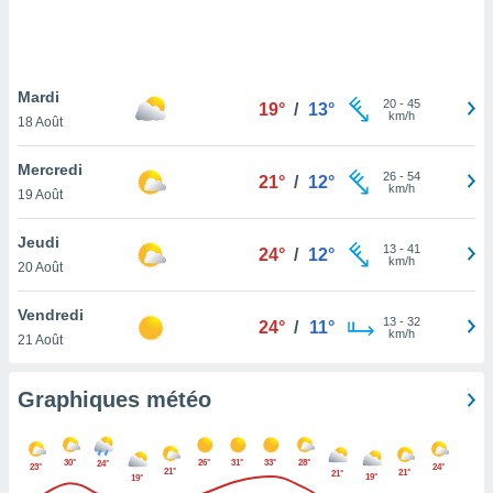
logies
e
s
Mardi
tez pas
20
-
45
19°
/
13°
km/h
ation de
18 Août
, vous
z à
Mercredi
26
-
54
21°
/
12°
à notre
km/h
19 Août
.com.
Jeudi
 cas,
13
-
41
24°
/
12°
km/h
us
20 Août
ns que
s
Vendredi
13
-
32
24°
/
11°
km/h
21 Août
ires
urer la
on sur le
Graphiques météo
 seront
, et que
ies ne
30°
26°
31°
33°
28°
24°
23°
24°
21°
as
21°
21°
19°
19°