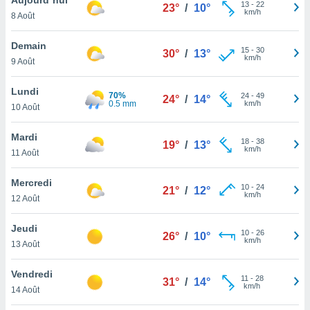
n «
13
-
22
23°
/
10°
km/h
8 Août
 et
r »,
cédez au
Demain
15
-
30
30°
/
13°
 et vous
km/h
9 Août
z
ation de
Lundi
70%
24
-
49
24°
/
14°
0.5 mm
km/h
10 Août
qu'ils
 nous ou
aires,
Mardi
18
-
38
19°
/
13°
km/h
11 Août
nt de
t
Mercredi
10
-
24
er le
21°
/
12°
km/h
12 Août
ement
te, ainsi
Jeudi
10
-
26
26°
/
10°
km/h
per un
13 Août
écifique
us
Vendredi
11
-
28
de la
31°
/
14°
km/h
14 Août
 et du