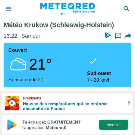
Météo Krukow (Schleswig-Holstein)
e
ntialité
13:22
Samedi
...
enu de
o.com
Couvert
o.com) a
21°
aré par
onnels
Sud-ouest
arantir
Sensation de 21°
7
20 km/h
té des
ions
. Vous
Prévisions
accéder
Hausse des températures qui se renforce
e en
dimanche en France
 les
Téléchargez
GRATUITEMENT
s :
Installer
l’application
Meteored!
r les