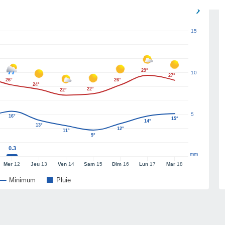
15
29°
10
27°
26°
26°
24°
22°
22°
5
16°
15°
14°
13°
12°
11°
9°
0.3
mm
Mer
12
Jeu
13
Ven
14
Sam
15
Dim
16
Lun
17
Mar
18
Minimum
Pluie