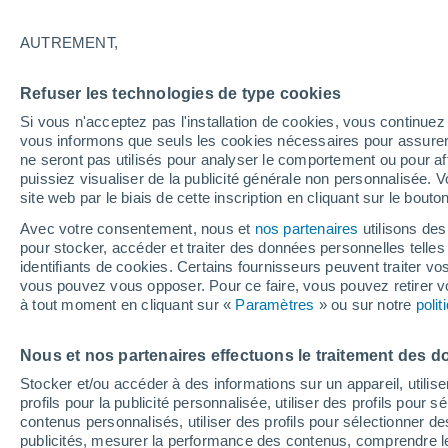
27°
AUTREMENT,
Sud-est
Refuser les technologies de type cookies
Sensation de 29°
2
-
6 km/h
Si vous n'acceptez pas l'installation de cookies, vous continu
vous informons que seuls les cookies nécessaires pour assurer la
ne seront pas utilisés pour analyser le comportement ou pour af
puissiez visualiser de la publicité générale non personnalisée. V
Flash info
site web par le biais de cette inscription en cliquant sur le bouto
Une nouvelle canicule attendue la semaine
prochaine en France !
Avec votre consentement, nous et
nos partenaires
utilisons des
pour stocker, accéder et traiter des données personnelles telles 
Météo 1 - 7 jours
Heure par heure
Actualité
Carte
identifiants de cookies. Certains fournisseurs peuvent traiter vo
vous pouvez vous opposer. Pour ce faire, vous pouvez retirer
à tout moment en cliquant sur «
Paramètres
» ou sur notre
poli
Demain
Samedi
D
Aujourd´hui
Nous et nos partenaires effectuons le traitement des d
7 Août
8 Août
6 Août
Stocker et/ou accéder à des informations sur un appareil, utilise
profils pour la publicité personnalisée, utiliser des profils pour 
contenus personnalisés, utiliser des profils pour sélectionner
publicités, mesurer la performance des contenus, comprendre le
90%
60%