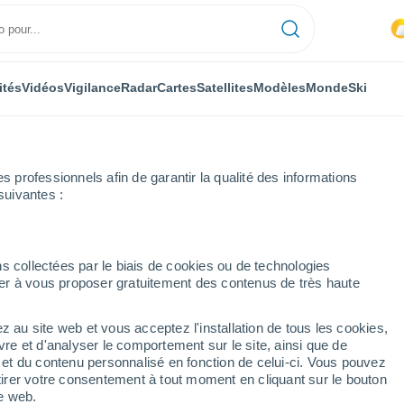
ités
Vidéos
Vigilance
Radar
Cartes
Satellites
Modèles
Monde
Ski
professionnels afin de garantir la qualité des informations
suivantes :
s collectées par le biais de cookies ou de technologies
nuer à vous proposer gratuitement des contenus de très haute
z au site web et vous acceptez l'installation de tous les cookies,
...
vre et d'analyser le comportement sur le site, ainsi que de
é et du contenu personnalisé en fonction de celui-ci. Vous pouvez
Heure par heure
tirer votre consentement à tout moment en cliquant sur le bouton
Intervalles nuageux dans les
te web.
prochaines heures