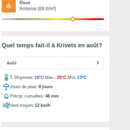
Élevé
Armoise (69 #/m³)
Quel temps fait-il à Krivets en
août
?
Août
T. Moyenne:
19°C
Max.:
25°C
Mín:
13°C
Jours de pluie:
8
jours
Précip. cumulées:
46 mm
Vent moyen:
12 km/h