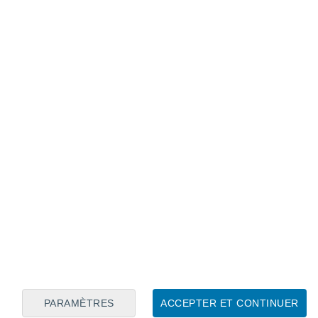
Calendrier lunaire
Lun
Mar
Mer
Jeu
Ven
Sam
Dim
6
7
8
9
10
11
12
13
14
15
16
17
18
19
PARAMÈTRES
ACCEPTER ET CONTINUER