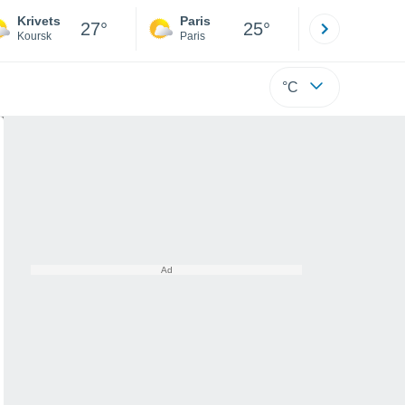
Krivets
Paris
Montpelli
27°
25°
Koursk
Paris
Hérault
°C