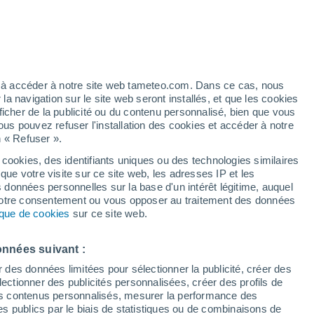
ez à accéder à notre site web tameteo.com. Dans ce cas, nous
 navigation sur le site web seront installés, et que les cookies
ficher de la publicité ou du contenu personnalisé, bien que vous
ous pouvez refuser l'installation des cookies et accéder à notre
n « Refuser ».
 cookies, des identifiants uniques ou des technologies similaires
que votre visite sur ce site web, les adresses IP et les
 de couverture nuageuse
Radar de pluie
Satellites
Modèles
s données personnelles sur la base d'un intérêt légitime, auquel
 votre consentement ou vous opposer au traitement des données
tique de cookies
sur ce site web.
imanche
Lundi
Mardi
Mercredi
onnées suivant :
9 Août
10 Août
11 Août
12 Août
r des données limitées pour sélectionner la publicité, créer des
sélectionner des publicités personnalisées, créer des profils de
 des contenus personnalisés, mesurer la performance des
s publics par le biais de statistiques ou de combinaisons de
50%