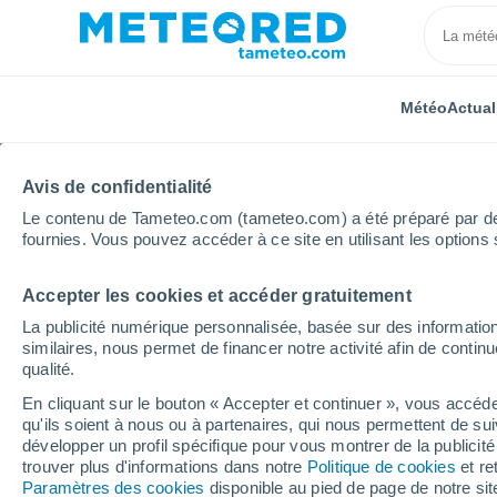
Météo
Actual
Avis de confidentialité
Le contenu de Tameteo.com (tameteo.com) a été préparé par des 
fournies. Vous pouvez accéder à ce site en utilisant les options 
Accepter les cookies et accéder gratuitement
Accueil
Russie
Oblast de Koursk
Krivets
La publicité numérique personnalisée, basée sur des information
similaires, nous permet de financer notre activité afin de conti
Météo Krivets
qualité.
En cliquant sur le bouton « Accepter et continuer », vous accéde
19:50
Jeudi
qu'ils soient à nous ou à partenaires, qui nous permettent de sui
développer un profil spécifique pour vous montrer de la publicit
trouver plus d'informations dans notre
Politique de cookies
et re
Éclaircies
Paramètres des cookies
disponible au pied de page de notre si