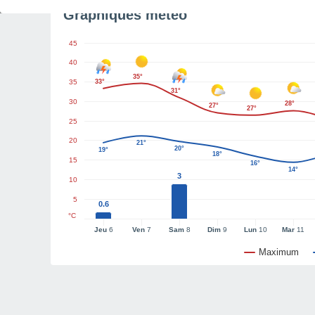
Graphiques météo
45
40
35°
35
33°
31°
30
28°
27°
27°
25
20
21°
20°
19°
18°
15
16°
14°
3
10
5
0.6
°C
Jeu
6
Ven
7
Sam
8
Dim
9
Lun
10
Mar
11
Maximum