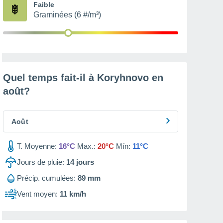
Faible
Graminées (6 #/m³)
Quel temps fait-il à Koryhnovo en
août
?
Août
T. Moyenne:
16°C
Max.:
20°C
Mín:
11°C
Jours de pluie:
14
jours
Précip. cumulées:
89 mm
Vent moyen:
11 km/h