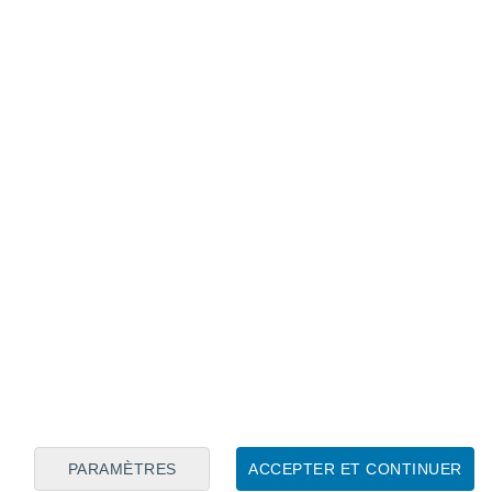
Calendrier lunaire
Lun
Mar
Mer
Jeu
Ven
Sam
Dim
9
10
11
12
13
14
15
16
17
18
19
20
21
22
PARAMÈTRES
ACCEPTER ET CONTINUER