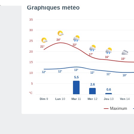
Graphiques météo
35
30
24°
25
22°
21°
20
17°
16°
15°
15
13°
12°
12°
10
12°
11°
10°
5.5
5
2.6
0.6
°C
Dim
9
Lun
10
Mar
11
Mer
12
Jeu
13
Ven
14
Maximum