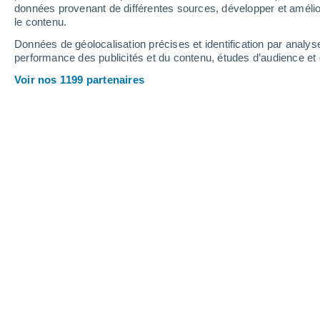
5.5 mm
données provenant de différentes sources, développer et amélior
le contenu.
24°
/
12°
22°
/
13°
21°
/
12°
Données de géolocalisation précises et identification par analys
performance des publicités et du contenu, études d’audience e
17
-
37
km/h
18
-
42
km/h
24
15
-
35
km/h
Voir nos 1199 partenaires
Météo Koryhnovo aujourd´hui
, 9 août
Ensoleillé
19°
11:00
T. ressentie
19°
Éclaircies
20°
12:00
T. ressentie
20°
Éclaircies
20°
13:00
T. ressentie
20°
Éclaircies
20°
14:00
T. ressentie
20°