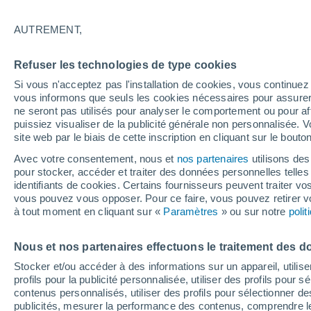
19°
AUTREMENT,
Ouest
Refuser les technologies de type cookies
Sensation de 19°
12
-
30 km
Si vous n'acceptez pas l'installation de cookies, vous continu
vous informons que seuls les cookies nécessaires pour assurer la
ne seront pas utilisés pour analyser le comportement ou pour af
puissiez visualiser de la publicité générale non personnalisée. V
Flash info
site web par le biais de cette inscription en cliquant sur le bouto
Vigilance orange : alerte aux orages violents 
Avec votre consentement, nous et
nos partenaires
utilisons des
pour stocker, accéder et traiter des données personnelles telles 
Météo 1 - 7 jours
Heure par heure
Actualité
Carte
identifiants de cookies. Certains fournisseurs peuvent traiter vo
vous pouvez vous opposer. Pour ce faire, vous pouvez retirer
à tout moment en cliquant sur «
Paramètres
» ou sur notre
poli
Demain
Mardi
M
Aujourd´hui
Nous et nos partenaires effectuons le traitement des d
10 Août
11 Août
9 Août
Stocker et/ou accéder à des informations sur un appareil, utilise
profils pour la publicité personnalisée, utiliser des profils pour 
contenus personnalisés, utiliser des profils pour sélectionner
publicités, mesurer la performance des contenus, comprendre le
90%