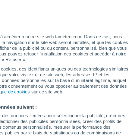
/h
ez à accéder à notre site web tameteo.com. Dans ce cas, nous
 navigation sur le site web seront installés, et que les cookies
ficher de la publicité ou du contenu personnalisé, bien que vous
ous pouvez refuser l'installation des cookies et accéder à notre
n « Refuser ».
!
 cookies, des identifiants uniques ou des technologies similaires
que votre visite sur ce site web, les adresses IP et les
 de couverture nuageuse
Radar de pluie
Satellites
Modèles
s données personnelles sur la base d'un intérêt légitime, auquel
 votre consentement ou vous opposer au traitement des données
tique de cookies
sur ce site web.
ercredi
Jeudi
Vendredi
Samedi
onnées suivant :
12 Août
13 Août
14 Août
15 Août
r des données limitées pour sélectionner la publicité, créer des
sélectionner des publicités personnalisées, créer des profils de
 des contenus personnalisés, mesurer la performance des
s publics par le biais de statistiques ou de combinaisons de
80%
60%