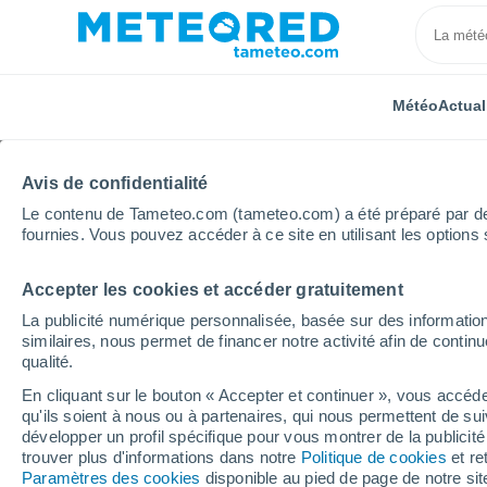
Météo
Actual
Avis de confidentialité
Le contenu de Tameteo.com (tameteo.com) a été préparé par des 
fournies. Vous pouvez accéder à ce site en utilisant les options 
Accepter les cookies et accéder gratuitement
Accueil
Russie
Oblast de Tver
Koryhnovo
La publicité numérique personnalisée, basée sur des information
similaires, nous permet de financer notre activité afin de conti
Météo Koryhnovo
qualité.
En cliquant sur le bouton « Accepter et continuer », vous accéde
11:13
Dimanche
qu'ils soient à nous ou à partenaires, qui nous permettent de sui
développer un profil spécifique pour vous montrer de la publicit
trouver plus d'informations dans notre
Politique de cookies
et re
Ensoleillé
Paramètres des cookies
disponible au pied de page de notre si