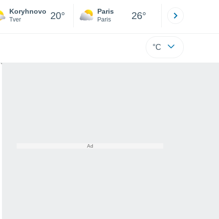
Koryhnovo
Paris
Montpelli
20°
26°
Tver
Paris
Hérault
°C