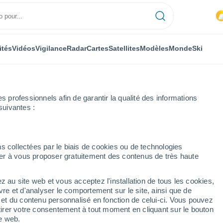
ités
Vidéos
Vigilance
Radar
Cartes
Satellites
Modèles
Monde
Ski
professionnels afin de garantir la qualité des informations
suivantes :
s collectées par le biais de cookies ou de technologies
nuer à vous proposer gratuitement des contenus de très haute
z au site web et vous acceptez l'installation de tous les cookies,
...
vre et d'analyser le comportement sur le site, ainsi que de
é et du contenu personnalisé en fonction de celui-ci. Vous pouvez
Heure par heure
tirer votre consentement à tout moment en cliquant sur le bouton
Ciel nuageux dans les
te web.
prochaines heures