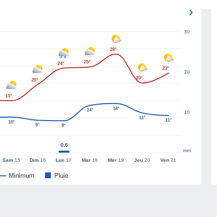
30
28°
25°
24°
23°
20
20°
20°
15°
14°
14°
10
11°
11°
10°
9°
9°
0.6
mm
Sam
15
Dim
16
Lun
17
Mar
18
Mer
19
Jeu
20
Ven
21
Minimum
Pluie