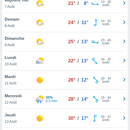
n «
13
-
28
21°
/
8°
km/h
7 Août
 et
r »,
cédez au
Demain
14
-
31
24°
/
11°
 et vous
km/h
8 Août
z
ation de
Dimanche
23
-
43
25°
/
13°
km/h
9 Août
qu'ils
 nous ou
aires,
Lundi
16
-
32
22°
/
13°
km/h
10 Août
nt de
t
Mardi
20
-
34
er le
26°
/
12°
km/h
11 Août
ement
te, ainsi
Mercredi
30%
15
-
34
28°
/
14°
0.3 mm
km/h
per un
12 Août
écifique
us
Jeudi
19
-
37
de la
30°
/
17°
km/h
13 Août
 et du