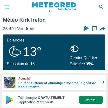
Météo Kirk Ireton
e
ntialité
23:49
Vendredi
...
enu de
o.com
Éclaircies
o.com) a
13°
aré par
onnels
Dernier Quartier
arantir
Sensation de 13°
Éclairée:
35%
té des
ions
. Vous
Actualité
accéder
Le réchauffement climatique modifie le goût de
e en
nos aliments
 les
Téléchargez
GRATUITEMENT
s :
Installer
l’application
Meteored!
r les