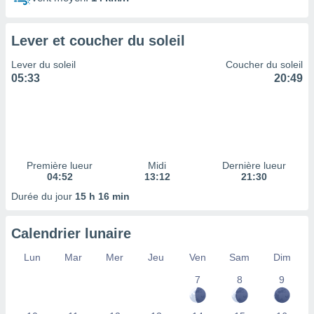
ires
ons le
ent des
Lever et coucher du soleil
es
 :
Lever du soleil
Coucher du soleil
et/ou
05:33
20:49
 à des
ions sur
eil,
des
limitées
Première lueur
Midi
Dernière lueur
nner la
04:52
13:12
21:30
, créer
ils pour
Durée du jour
15 h 16 min
ité
lisée,
Calendrier lunaire
des
our
Lun
Mar
Mer
Jeu
Ven
Sam
Dim
nner des
és
7
8
9
lisées,
s profils
enus