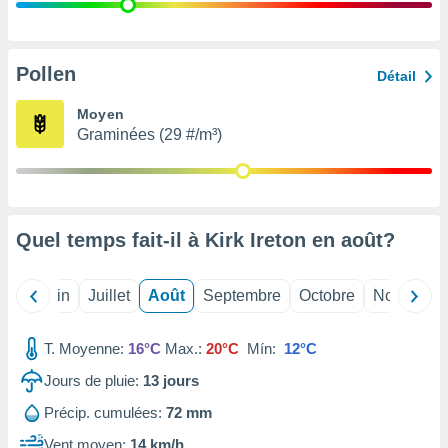
nées
lles sur
d'un
égitime,
Pollen
Détail
vous
vous
Moyen
 Pour ce
Graminées (29 #/m³)
ous
etirer
ement
 opposer
Quel temps fait-il à Kirk Ireton en
août
?
ement
nées à
ment en
Mai
Juin
Juillet
Août
Septembre
Octobre
Novembre
 sur «
res
» ou
e
T. Moyenne:
16°C
Max.:
20°C
Mín:
12°C
que de
kies
Jours de pluie:
13
jours
ite web.
Précip. cumulées:
72 mm
t nos
Vent moyen:
14 km/h