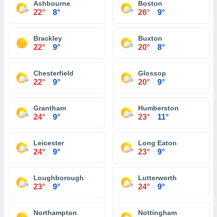
Ashbourne
Boston
22°
8°
26°
9°
Brackley
Buxton
22°
9°
20°
8°
Chesterfield
Glossop
22°
9°
20°
9°
Grantham
Humberston
24°
9°
23°
11°
Leicester
Long Eaton
24°
9°
23°
9°
Loughborough
Lutterworth
23°
9°
24°
9°
Northampton
Nottingham