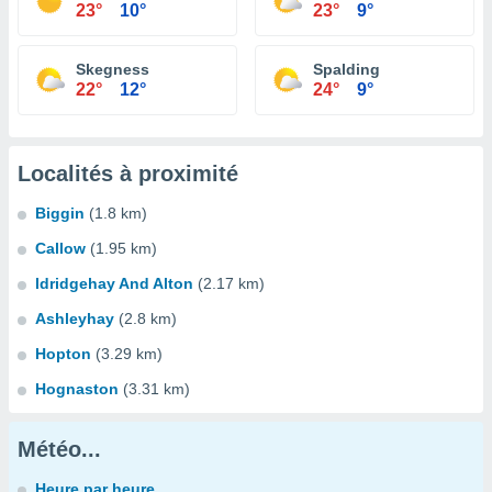
23°
10°
23°
9°
Skegness
Spalding
22°
12°
24°
9°
Localités à proximité
Biggin
(1.8 km)
Callow
(1.95 km)
Idridgehay And Alton
(2.17 km)
Ashleyhay
(2.8 km)
Hopton
(3.29 km)
Hognaston
(3.31 km)
Météo...
Heure par heure