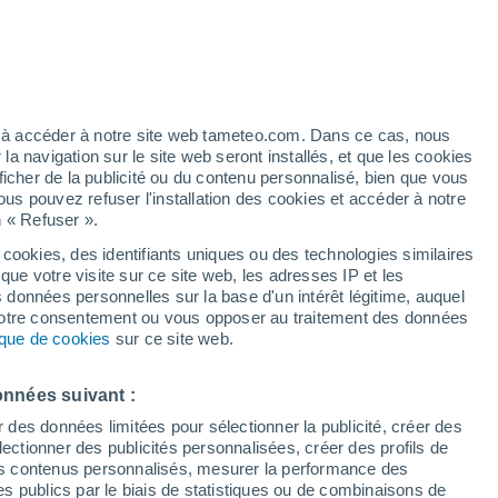
Ouragan
Dolphin À 3.488 km
artier
8%
ez à accéder à notre site web tameteo.com. Dans ce cas, nous
 navigation sur le site web seront installés, et que les cookies
ficher de la publicité ou du contenu personnalisé, bien que vous
ous pouvez refuser l'installation des cookies et accéder à notre
n « Refuser ».
 cookies, des identifiants uniques ou des technologies similaires
que votre visite sur ce site web, les adresses IP et les
 de couverture nuageuse
Radar de pluie
Satellites
Modèles
s données personnelles sur la base d'un intérêt légitime, auquel
 votre consentement ou vous opposer au traitement des données
tique de cookies
sur ce site web.
Lundi
Mardi
Mercredi
Jeudi
onnées suivant :
10 Août
11 Août
12 Août
13 Août
r des données limitées pour sélectionner la publicité, créer des
sélectionner des publicités personnalisées, créer des profils de
 des contenus personnalisés, mesurer la performance des
s publics par le biais de statistiques ou de combinaisons de