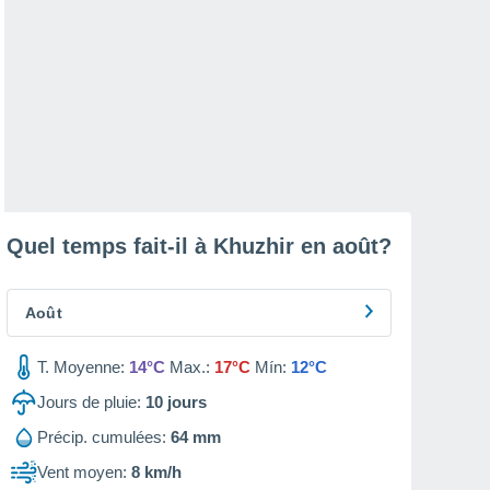
Quel temps fait-il à Khuzhir en
août
?
Août
T. Moyenne:
14°C
Max.:
17°C
Mín:
12°C
Jours de pluie:
10
jours
Précip. cumulées:
64 mm
Vent moyen:
8 km/h