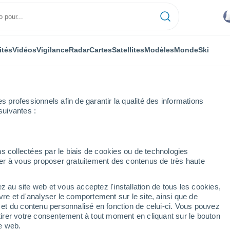
ités
Vidéos
Vigilance
Radar
Cartes
Satellites
Modèles
Monde
Ski
professionnels afin de garantir la qualité des informations
suivantes :
s collectées par le biais de cookies ou de technologies
nuer à vous proposer gratuitement des contenus de très haute
z au site web et vous acceptez l'installation de tous les cookies,
...
vre et d'analyser le comportement sur le site, ainsi que de
é et du contenu personnalisé en fonction de celui-ci. Vous pouvez
Heure par heure
tirer votre consentement à tout moment en cliquant sur le bouton
Intervalles nuageux dans les
te web.
prochaines heures