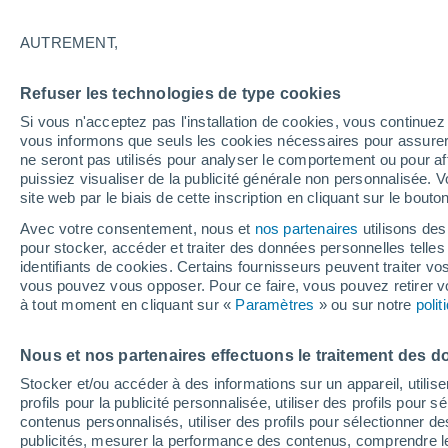
16°
AUTREMENT,
Dernier Qu
Refuser les technologies de type cookies
Éclairée:
3
Sensation de 16°
Si vous n'acceptez pas l'installation de cookies, vous continu
vous informons que seuls les cookies nécessaires pour assurer la
ne seront pas utilisés pour analyser le comportement ou pour af
puissiez visualiser de la publicité générale non personnalisée. V
Flash info
site web par le biais de cette inscription en cliquant sur le bouto
Une nouvelle canicule attendue la semaine
prochaine en France !
Avec votre consentement, nous et
nos partenaires
utilisons des
pour stocker, accéder et traiter des données personnelles telles 
Météo 1 - 7 jours
Heure par heure
Actualité
Carte
identifiants de cookies. Certains fournisseurs peuvent traiter vo
vous pouvez vous opposer. Pour ce faire, vous pouvez retirer
à tout moment en cliquant sur «
Paramètres
» ou sur notre
poli
Demain
Dimanche
Aujourd´hui
Nous et nos partenaires effectuons le traitement des d
8 Août
9 Août
7 Août
Stocker et/ou accéder à des informations sur un appareil, utilise
profils pour la publicité personnalisée, utiliser des profils pour 
contenus personnalisés, utiliser des profils pour sélectionner
publicités, mesurer la performance des contenus, comprendre le
70%