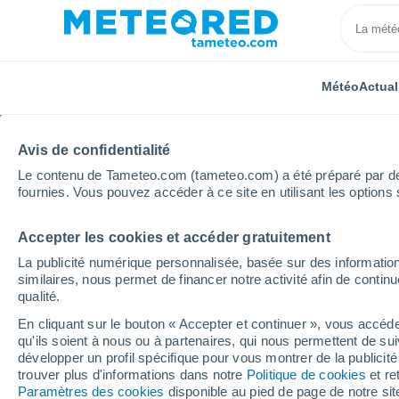
Météo
Actual
Avis de confidentialité
Le contenu de Tameteo.com (tameteo.com) a été préparé par des 
fournies. Vous pouvez accéder à ce site en utilisant les options 
Accepter les cookies et accéder gratuitement
Accueil
Russie
Oblast d'Irkoutsk
Khuzhir
La publicité numérique personnalisée, basée sur des information
similaires, nous permet de financer notre activité afin de conti
Météo Khuzhir
qualité.
En cliquant sur le bouton « Accepter et continuer », vous accéde
03:41
Vendredi
qu'ils soient à nous ou à partenaires, qui nous permettent de sui
développer un profil spécifique pour vous montrer de la publicit
trouver plus d'informations dans notre
Politique de cookies
et re
Éclaircies
Paramètres des cookies
disponible au pied de page de notre si