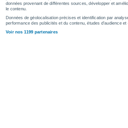
1.3 mm
données provenant de différentes sources, développer et amélior
le contenu.
24°
/
16°
23°
/
16°
22°
/
15°
Données de géolocalisation précises et identification par analys
performance des publicités et du contenu, études d’audience e
18
-
31
km/h
9
-
18
km/h
8
20
-
36
km/h
Voir nos 1199 partenaires
Météo Khuzhir aujourd´hui
, 7 août
Éclaircies
16°
04:00
T. ressentie
16°
Éclaircies
16°
05:00
T. ressentie
16°
Éclaircies
16°
06:00
T. ressentie
16°
Éclaircies
17°
08:00
T. ressentie
17°