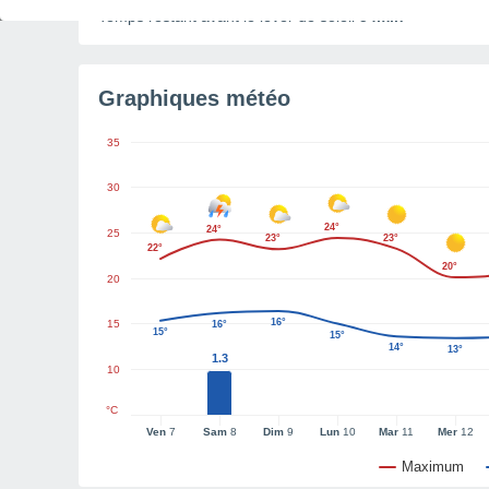
Temps restant avant le lever de soleil
54min
Graphiques météo
35
30
24°
24°
25
23°
23°
22°
20°
20
16°
15
16°
15°
15°
14°
13°
1.3
10
°C
Ven
7
Sam
8
Dim
9
Lun
10
Mar
11
Mer
12
Maximum