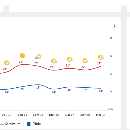
8
6
24°
23°
23°
22°
22°
22°
21°
4
16°
15°
15°
14°
14°
14°
2
14°
mm
Jeu
13
Ven
14
Sam
15
Dim
16
Lun
17
Mar
18
Mer
19
Minimum
Pluie