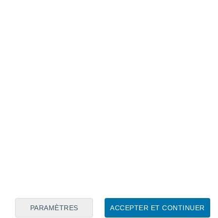
Calendrier lunaire
Lun
Mar
Mer
Jeu
Ven
Sam
Dim
7
8
9
10
11
12
13
14
15
16
17
18
19
20
PARAMÈTRES
ACCEPTER ET CONTINUER