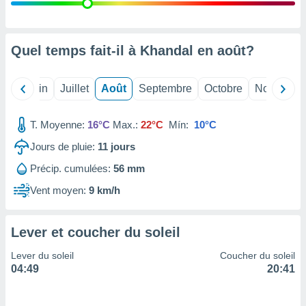
nées
lles sur
d'un
égitime,
Quel temps fait-il à Khandal en
août
?
vous
vous
 Pour ce
Mai
Juin
Juillet
Août
Septembre
Octobre
Novembre
ous
etirer
T. Moyenne:
16°C
Max.:
22°C
Mín:
10°C
ement
Jours de pluie:
11
jours
 opposer
ement
Précip. cumulées:
56 mm
nées à
ment en
Vent moyen:
9 km/h
 sur «
res
» ou
e
Lever et coucher du soleil
que de
kies
Lever du soleil
Coucher du soleil
ite web.
04:49
20:41
t nos