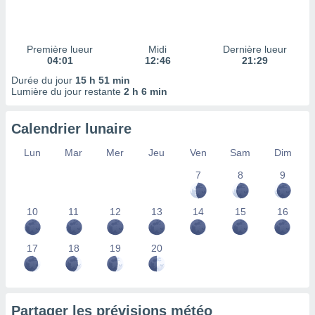
ires
ons le
ent des
es
Première lueur
Midi
Dernière lueur
 :
04:01
12:46
21:29
et/ou
Durée du jour
15 h 51 min
 à des
Lumière du jour restante
2 h 6 min
ions sur
eil,
Calendrier lunaire
des
limitées
Lun
Mar
Mer
Jeu
Ven
Sam
Dim
nner la
7
8
9
, créer
ils pour
ité
10
11
12
13
14
15
16
lisée,
des
our
17
18
19
20
nner des
és
lisées,
s profils
Partager les prévisions météo
enus