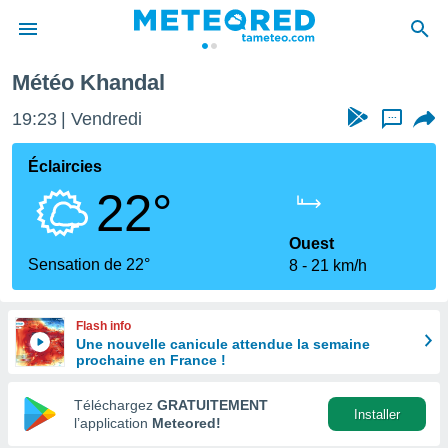
Météo Khandal
e
ntialité
19:23
Vendredi
...
enu de
o.com
Éclaircies
o.com) a
22°
aré par
onnels
Ouest
arantir
Sensation de 22°
8
21 km/h
té des
ions
. Vous
Flash info
accéder
Une nouvelle canicule attendue la semaine
e en
prochaine en France !
 les
Téléchargez
GRATUITEMENT
s :
Installer
l’application
Meteored!
r les