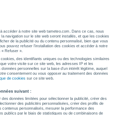
artier
9%
ez à accéder à notre site web tameteo.com. Dans ce cas, nous
 navigation sur le site web seront installés, et que les cookies
ficher de la publicité ou du contenu personnalisé, bien que vous
ous pouvez refuser l'installation des cookies et accéder à notre
n « Refuser ».
 cookies, des identifiants uniques ou des technologies similaires
que votre visite sur ce site web, les adresses IP et les
 de couverture nuageuse
Radar de pluie
Satellites
Modèles
s données personnelles sur la base d'un intérêt légitime, auquel
 votre consentement ou vous opposer au traitement des données
tique de cookies
sur ce site web.
Lundi
Mardi
Mercredi
Jeudi
onnées suivant :
10 Août
11 Août
12 Août
13 Août
r des données limitées pour sélectionner la publicité, créer des
sélectionner des publicités personnalisées, créer des profils de
 des contenus personnalisés, mesurer la performance des
s publics par le biais de statistiques ou de combinaisons de
90%