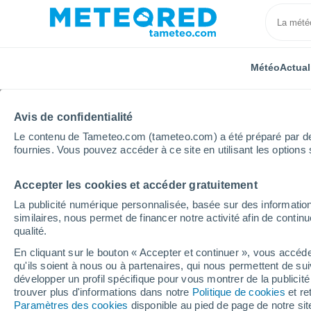
Météo
Actual
Avis de confidentialité
Le contenu de Tameteo.com (tameteo.com) a été préparé par des 
fournies. Vous pouvez accéder à ce site en utilisant les options 
Accepter les cookies et accéder gratuitement
Accueil
Australie
État du Victoria
Keilor
La publicité numérique personnalisée, basée sur des information
similaires, nous permet de financer notre activité afin de conti
Météo Keilor - VIC
qualité.
En cliquant sur le bouton « Accepter et continuer », vous accéde
23:29
Vendredi
qu'ils soient à nous ou à partenaires, qui nous permettent de sui
développer un profil spécifique pour vous montrer de la publicit
trouver plus d'informations dans notre
Politique de cookies
et re
Éclaircies
Paramètres des cookies
disponible au pied de page de notre si