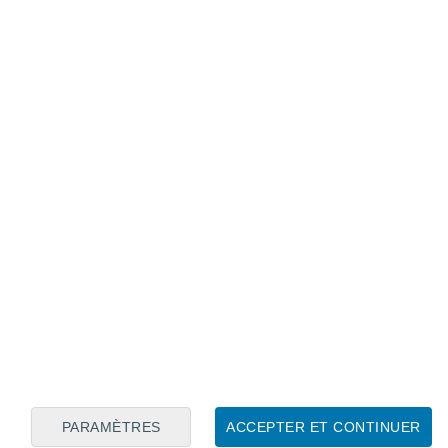
Calendrier lunaire
Lun
Mar
Mer
Jeu
Ven
Sam
Dim
7
8
9
10
11
12
13
14
15
16
17
18
19
20
PARAMÈTRES
ACCEPTER ET CONTINUER