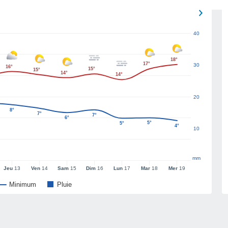
40
18°
17°
30
16°
15°
15°
14°
14°
20
8°
7°
7°
6°
5°
5°
4°
10
mm
Jeu
13
Ven
14
Sam
15
Dim
16
Lun
17
Mar
18
Mer
19
Minimum
Pluie