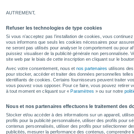
9°
AUTREMENT,
Dernier Qu
Refuser les technologies de type cookies
Éclairée:
3
Sensation de 8°
Si vous n'acceptez pas l'installation de cookies, vous continu
vous informons que seuls les cookies nécessaires pour assurer la
ne seront pas utilisés pour analyser le comportement ou pour af
puissiez visualiser de la publicité générale non personnalisée. V
Flash info
site web par le biais de cette inscription en cliquant sur le bouto
Une nouvelle canicule attendue la semaine
prochaine en France !
Avec votre consentement, nous et
nos partenaires
utilisons des
pour stocker, accéder et traiter des données personnelles telles 
Météo 1 - 7 jours
Heure par heure
Actualité
Carte
identifiants de cookies. Certains fournisseurs peuvent traiter vo
vous pouvez vous opposer. Pour ce faire, vous pouvez retirer
à tout moment en cliquant sur «
Paramètres
» ou sur notre
poli
Demain
Dimanche
Aujourd´hui
Nous et nos partenaires effectuons le traitement des d
8 Août
9 Août
7 Août
Stocker et/ou accéder à des informations sur un appareil, utilise
profils pour la publicité personnalisée, utiliser des profils pour 
contenus personnalisés, utiliser des profils pour sélectionner
publicités, mesurer la performance des contenus, comprendre le
60%
90%
30%