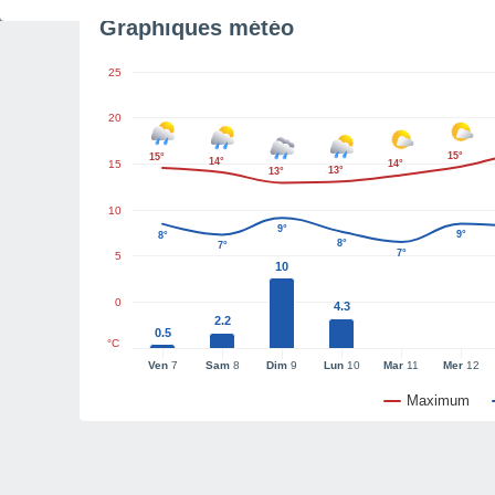
Graphiques météo
25
20
15°
15°
14°
15
14°
13°
13°
10
9°
9°
8°
8°
7°
7°
5
10
0
4.3
2.2
0.5
°C
Ven
7
Sam
8
Dim
9
Lun
10
Mar
11
Mer
12
Maximum