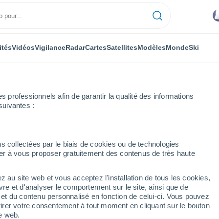
ités
Vidéos
Vigilance
Radar
Cartes
Satellites
Modèles
Monde
Ski
professionnels afin de garantir la qualité des informations
suivantes :
s collectées par le biais de cookies ou de technologies
nuer à vous proposer gratuitement des contenus de très haute
z au site web et vous acceptez l'installation de tous les cookies,
...
vre et d'analyser le comportement sur le site, ainsi que de
é et du contenu personnalisé en fonction de celui-ci. Vous pouvez
Heure par heure
tirer votre consentement à tout moment en cliquant sur le bouton
Ciel nuageux dans les
te web.
prochaines heures