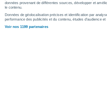
2.2 mm
10 mm
0.5 mm
données provenant de différentes sources, développer et amélior
le contenu.
14°
/
7°
13°
/
9°
15°
/
8°
Données de géolocalisation précises et identification par analys
performance des publicités et du contenu, études d’audience e
22
-
48
km/h
28
-
59
km/h
21
12
-
24
km/h
Voir nos 1199 partenaires
Météo Keilor - VIC aujourd´hui
, 7 aoû
Ciel variable
13°
17:00
T. ressentie
13°
Ciel variable
12°
18:00
T. ressentie
12°
Éclaircies
11°
19:00
T. ressentie
11°
Éclaircies
10°
20:00
T. ressentie
10°