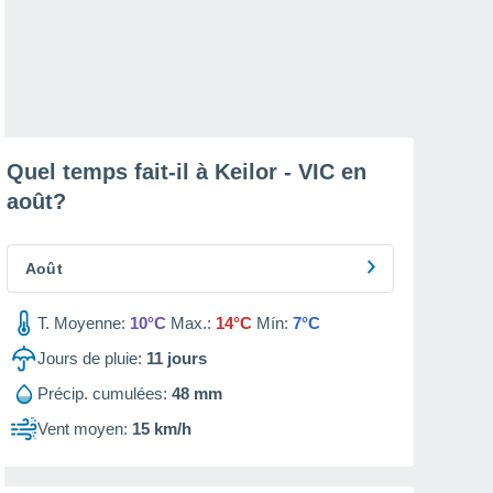
Quel temps fait-il à Keilor - VIC en
août
?
Août
T. Moyenne:
10°C
Max.:
14°C
Mín:
7°C
Jours de pluie:
11
jours
Précip. cumulées:
48 mm
Vent moyen:
15 km/h