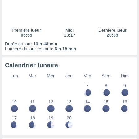
ires
ons le
ent des
es
 :
Première lueur
Midi
Dernière lueur
et/ou
05:55
13:17
20:39
 à des
Durée du jour
13 h 48 min
ions sur
Lumière du jour restante
6 h 15 min
eil,
des
limitées
Calendrier lunaire
nner la
Lun
Mar
Mer
Jeu
Ven
Sam
Dim
, créer
ils pour
7
8
9
ité
lisée,
10
11
12
13
14
15
16
des
our
nner des
17
18
19
20
és
lisées,
s profils
enus