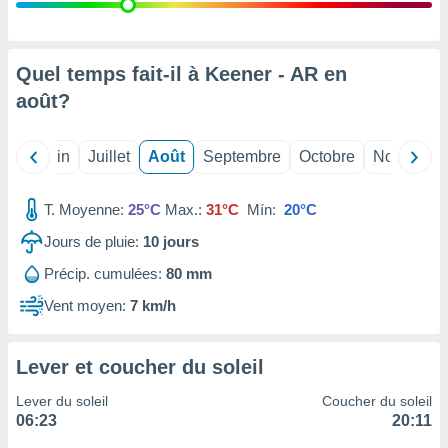
nées
lles sur
d'un
égitime,
Quel temps fait-il à Keener - AR en
vous
août
?
vous
 Pour ce
ous
Mai
Juin
Juillet
Août
Septembre
Octobre
Novembre
etirer
ement
T. Moyenne:
25°C
Max.:
31°C
Mín:
20°C
 opposer
ement
Jours de pluie:
10
jours
nées à
Précip. cumulées:
80 mm
ment en
 sur «
Vent moyen:
7 km/h
res
» ou
e
que de
Lever et coucher du soleil
kies
ite web.
Lever du soleil
Coucher du soleil
06:23
20:11
t nos