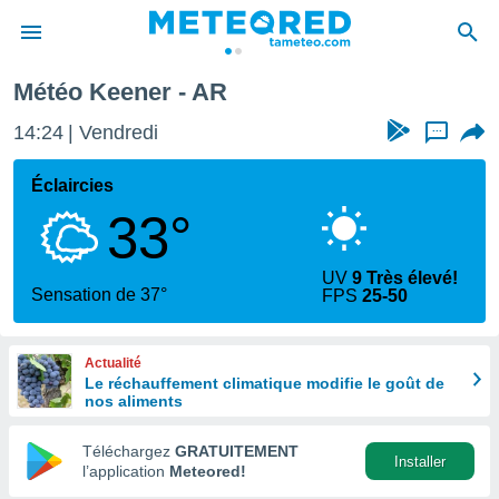
Météo Keener - AR
e
ntialité
14:24
Vendredi
...
enu de
o.com
Éclaircies
o.com) a
33°
aré par
onnels
UV
9 Très élevé!
arantir
Sensation de 37°
FPS
25-50
té des
ions
. Vous
Actualité
accéder
Le réchauffement climatique modifie le goût de
e en
nos aliments
 les
Téléchargez
GRATUITEMENT
s :
Installer
l’application
Meteored!
r les