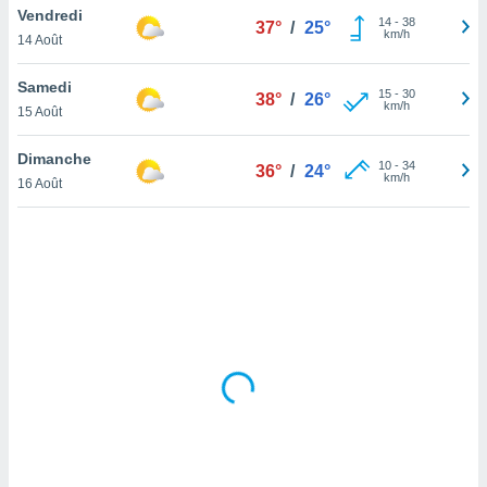
Vendredi
lisé en
14
-
38
37°
/
25°
km/h
 de
14 Août
. Vous
rouver
Samedi
15
-
30
38°
/
26°
km/h
15 Août
ations
re
Dimanche
que de
10
-
34
36°
/
24°
km/h
kies
16 Août
r votre
ement à
ment en
sur le
res des
kies
le au
page de
te web.
MENT,
 les