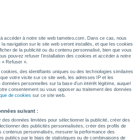
Risque d'orages
Demain après-midi
t
/h
ez à accéder à notre site web tameteo.com. Dans ce cas, nous
 navigation sur le site web seront installés, et que les cookies
ficher de la publicité ou du contenu personnalisé, bien que vous
ous pouvez refuser l'installation des cookies et accéder à notre
n « Refuser ».
 cookies, des identifiants uniques ou des technologies similaires
que votre visite sur ce site web, les adresses IP et les
 de couverture nuageuse
Radar de pluie
Satellites
Modèles
s données personnelles sur la base d'un intérêt légitime, auquel
 votre consentement ou vous opposer au traitement des données
tique de cookies
sur ce site web.
Lundi
Mardi
Mercredi
Jeudi
onnées suivant :
10 Août
11 Août
12 Août
13 Août
r des données limitées pour sélectionner la publicité, créer des
sélectionner des publicités personnalisées, créer des profils de
 des contenus personnalisés, mesurer la performance des
s publics par le biais de statistiques ou de combinaisons de
70%
60%