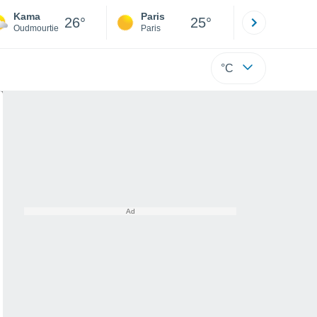
Kama
Paris
Montpelli
26°
25°
Oudmourtie
Paris
Hérault
°C