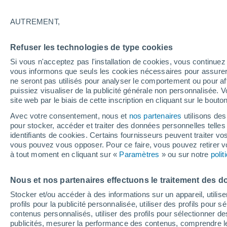
27°
AUTREMENT,
Sud-oues
Refuser les technologies de type cookies
Sensation de 27°
20
-
41 km
Si vous n'acceptez pas l'installation de cookies, vous continu
vous informons que seuls les cookies nécessaires pour assurer la
ne seront pas utilisés pour analyser le comportement ou pour af
puissiez visualiser de la publicité générale non personnalisée. V
Flash info
site web par le biais de cette inscription en cliquant sur le bouto
Une nouvelle canicule attendue la semaine
prochaine en France !
Avec votre consentement, nous et
nos partenaires
utilisons des
pour stocker, accéder et traiter des données personnelles telles 
Météo 1 - 7 jours
Heure par heure
Actualité
Carte
identifiants de cookies. Certains fournisseurs peuvent traiter vo
vous pouvez vous opposer. Pour ce faire, vous pouvez retirer
à tout moment en cliquant sur «
Paramètres
» ou sur notre
poli
Demain
Dimanche
Aujourd´hui
Nous et nos partenaires effectuons le traitement des d
8 Août
9 Août
7 Août
Stocker et/ou accéder à des informations sur un appareil, utilise
profils pour la publicité personnalisée, utiliser des profils pour 
contenus personnalisés, utiliser des profils pour sélectionner
publicités, mesurer la performance des contenus, comprendre le
80%
90%