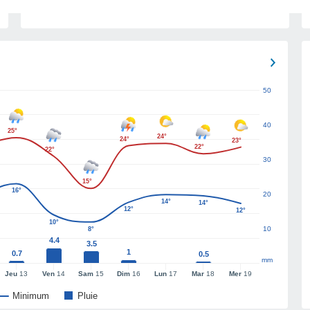
50
40
25°
24°
24°
23°
22°
22°
30
15°
16°
20
14°
14°
12°
12°
10°
10
8°
4.4
3.5
1
0.7
0.5
mm
Jeu
13
Ven
14
Sam
15
Dim
16
Lun
17
Mar
18
Mer
19
Minimum
Pluie