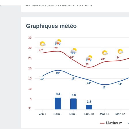
Lumière du jour restante
4 h 59 min
Graphiques météo
35
30
28°
27°
24°
24°
25
23°
20°
20
19°
15
16°
16°
14°
14°
12°
10
8.4
7.8
5
3.3
°C
Ven
7
Sam
8
Dim
9
Lun
10
Mar
11
Mer
12
Maximum