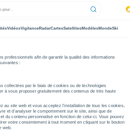
ités
Vidéos
Vigilance
Radar
Cartes
Satellites
Modèles
Monde
Ski
professionnels afin de garantir la qualité des informations
suivantes :
s collectées par le biais de cookies ou de technologies
nuer à vous proposer gratuitement des contenus de très haute
z au site web et vous acceptez l'installation de tous les cookies,
...
vre et d'analyser le comportement sur le site, ainsi que de
é et du contenu personnalisé en fonction de celui-ci. Vous pouvez
Heure par heure
tirer votre consentement à tout moment en cliquant sur le bouton
Intervalles nuageux dans les
te web.
prochaines heures