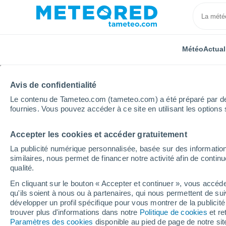
Météo
Actual
Avis de confidentialité
Le contenu de Tameteo.com (tameteo.com) a été préparé par des 
fournies. Vous pouvez accéder à ce site en utilisant les options 
Accepter les cookies et accéder gratuitement
Accueil
Russie
Oudmourtie
Kama
La publicité numérique personnalisée, basée sur des information
similaires, nous permet de financer notre activité afin de conti
Météo Kama
qualité.
En cliquant sur le bouton « Accepter et continuer », vous accéde
16:07
Vendredi
qu'ils soient à nous ou à partenaires, qui nous permettent de sui
développer un profil spécifique pour vous montrer de la publicit
trouver plus d'informations dans notre
Politique de cookies
et re
Ciel variable
Paramètres des cookies
disponible au pied de page de notre si