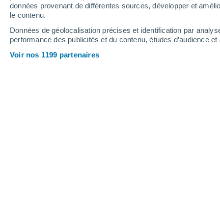
8.4 mm
7.8 mm
données provenant de différentes sources, développer et amélior
le contenu.
28°
/
19°
24°
/
16°
27°
/
16°
Données de géolocalisation précises et identification par analys
performance des publicités et du contenu, études d’audience e
20
-
46
km/h
15
-
33
km/h
13
20
-
42
km/h
Voir nos 1199 partenaires
Météo Kama aujourd´hui
, 7 août
Ciel variable
27°
16:00
T. ressentie
27°
Éclaircies
26°
17:00
T. ressentie
27°
Éclaircies
26°
18:00
T. ressentie
26°
Ensoleillé
24°
19:00
T. ressentie
25°