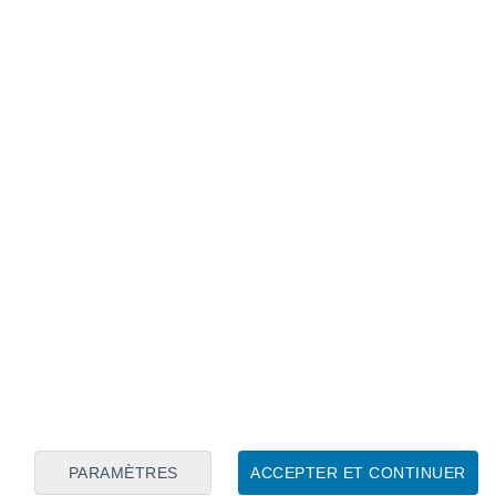
Calendrier lunaire
Lun
Mar
Mer
Jeu
Ven
Sam
Dim
7
8
9
10
11
12
13
14
15
16
17
18
19
20
PARAMÈTRES
ACCEPTER ET CONTINUER