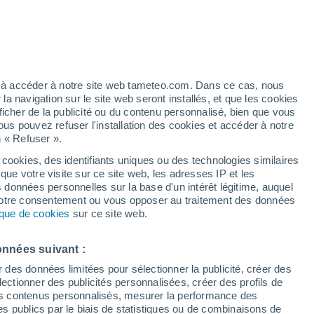
artier
3%
ez à accéder à notre site web tameteo.com. Dans ce cas, nous
 navigation sur le site web seront installés, et que les cookies
ficher de la publicité ou du contenu personnalisé, bien que vous
ous pouvez refuser l'installation des cookies et accéder à notre
n « Refuser ».
 cookies, des identifiants uniques ou des technologies similaires
que votre visite sur ce site web, les adresses IP et les
 de couverture nuageuse
Radar de pluie
Satellites
Modèles
s données personnelles sur la base d'un intérêt légitime, auquel
 votre consentement ou vous opposer au traitement des données
tique de cookies
sur ce site web.
ercredi
Jeudi
Vendredi
Samedi
onnées suivant :
12 Août
13 Août
14 Août
15 Août
r des données limitées pour sélectionner la publicité, créer des
sélectionner des publicités personnalisées, créer des profils de
 des contenus personnalisés, mesurer la performance des
s publics par le biais de statistiques ou de combinaisons de
90%
70%
60%