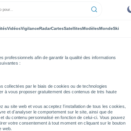
ités
Vidéos
Vigilance
Radar
Cartes
Satellites
Modèles
Monde
Ski
professionnels afin de garantir la qualité des informations
suivantes :
Pujol
s collectées par le biais de cookies ou de technologies
nuer à vous proposer gratuitement des contenus de très haute
z au site web et vous acceptez l'installation de tous les cookies,
...
vre et d'analyser le comportement sur le site, ainsi que de
é et du contenu personnalisé en fonction de celui-ci. Vous pouvez
Heure par heure
tirer votre consentement à tout moment en cliquant sur le bouton
Ciel dégagé dans les prochaines
te web.
heures