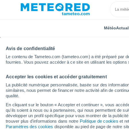
Météo
Actual
Avis de confidentialité
Le contenu de Tameteo.com (tameteo.com) a été préparé par des 
fournies. Vous pouvez accéder à ce site en utilisant les options 
Accepter les cookies et accéder gratuitement
Accueil
Argentine
Province de Corrientes
Juan 
La publicité numérique personnalisée, basée sur des information
similaires, nous permet de financer notre activité afin de conti
Météo Juan Pujol
qualité.
En cliquant sur le bouton « Accepter et continuer », vous accéde
04:21
Dimanche
qu'ils soient à nous ou à partenaires, qui nous permettent de sui
développer un profil spécifique pour vous montrer de la publicit
trouver plus d'informations dans notre
Politique de cookies
et re
Éclaircies
Paramètres des cookies
disponible au pied de page de notre si