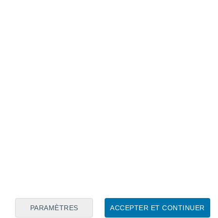
Calendrier lunaire
Lun
Mar
Mer
Jeu
Ven
Sam
Dim
9
10
11
12
13
14
15
16
17
18
19
20
21
22
PARAMÈTRES
ACCEPTER ET CONTINUER