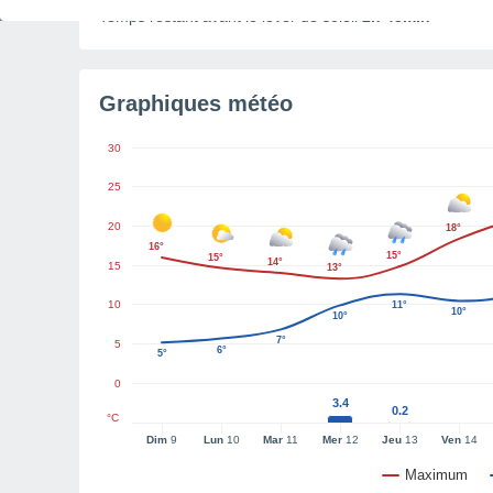
Temps restant avant le lever de soleil
2h 45min
Graphiques météo
30
25
20
18°
16°
15°
15°
14°
15
13°
10
11°
10°
10°
7°
5
6°
5°
0
3.4
0.2
°C
Dim
9
Lun
10
Mar
11
Mer
12
Jeu
13
Ven
14
Maximum