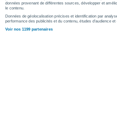
données provenant de différentes sources, développer et amélior
le contenu.
15°
/
6°
14°
/
7°
16°
/
5°
Données de géolocalisation précises et identification par analys
performance des publicités et du contenu, études d’audience e
19
-
36
km/h
20
-
38
km/h
15
15
-
29
km/h
Voir nos 1199 partenaires
Météo Juan Pujol aujourd´hui
, 9 août
Éclaircies
6°
04:00
T. ressentie
6°
Ciel dégagé
6°
05:00
T. ressentie
6°
Ciel dégagé
6°
06:00
T. ressentie
5°
Ensoleillé
7°
08:00
T. ressentie
5°