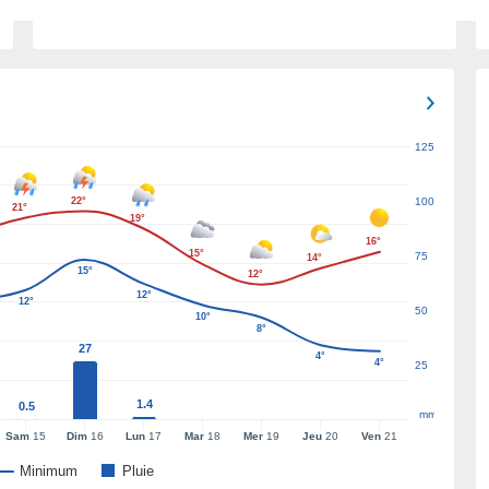
125
22°
100
21°
19°
16°
15°
75
14°
15°
12°
12°
12°
50
10°
8°
27
4°
4°
25
1.4
0.5
mm
Sam
15
Dim
16
Lun
17
Mar
18
Mer
19
Jeu
20
Ven
21
Minimum
Pluie