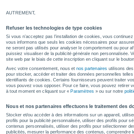
6°
AUTREMENT,
Dernier Qu
Refuser les technologies de type cookies
Éclairée:
1
Sensation de 6°
Si vous n'acceptez pas l'installation de cookies, vous continu
vous informons que seuls les cookies nécessaires pour assurer la
ne seront pas utilisés pour analyser le comportement ou pour af
puissiez visualiser de la publicité générale non personnalisée. V
Flash info
site web par le biais de cette inscription en cliquant sur le bouto
Encore de la chaleur !
Avec votre consentement, nous et
nos partenaires
utilisons des
pour stocker, accéder et traiter des données personnelles telles 
Météo 1 - 7 jours
Heure par heure
Actualité
Carte
identifiants de cookies. Certains fournisseurs peuvent traiter vo
vous pouvez vous opposer. Pour ce faire, vous pouvez retirer
à tout moment en cliquant sur «
Paramètres
» ou sur notre
poli
Demain
Mardi
M
Aujourd´hui
Nous et nos partenaires effectuons le traitement des d
10 Août
11 Août
9 Août
Stocker et/ou accéder à des informations sur un appareil, utilise
profils pour la publicité personnalisée, utiliser des profils pour 
contenus personnalisés, utiliser des profils pour sélectionner
publicités, mesurer la performance des contenus, comprendre le