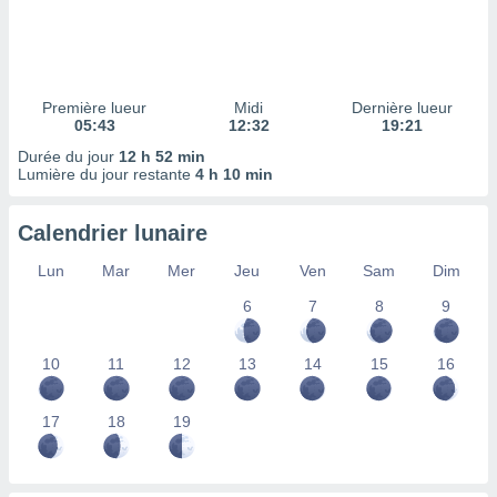
ires
ons le
ent des
es
 :
Première lueur
Midi
Dernière lueur
et/ou
05:43
12:32
19:21
 à des
Durée du jour
12 h 52 min
ions sur
Lumière du jour restante
4 h 10 min
eil,
des
limitées
Calendrier lunaire
nner la
Lun
Mar
Mer
Jeu
Ven
Sam
Dim
, créer
ils pour
6
7
8
9
ité
lisée,
10
11
12
13
14
15
16
des
our
nner des
17
18
19
és
lisées,
s profils
enus