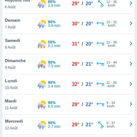
80%
n «
12
-
35
29°
/
20°
1.9 mm
km/h
6 Août
 et
r »,
cédez au
Demain
90%
10
-
31
30°
/
20°
 et vous
3.6 mm
km/h
7 Août
z
ation de
Samedi
50%
12
-
36
31°
/
20°
0.1 mm
km/h
8 Août
qu'ils
 nous ou
aires,
Dimanche
90%
13
-
44
29°
/
21°
7.5 mm
km/h
9 Août
nt de
t
Lundi
90%
11
-
36
er le
32°
/
21°
1.4 mm
km/h
10 Août
ement
te, ainsi
Mardi
90%
9
-
34
29°
/
22°
6.5 mm
km/h
per un
11 Août
écifique
us
Mercredi
90%
9
-
37
de la
29°
/
21°
2.7 mm
km/h
12 Août
 et du