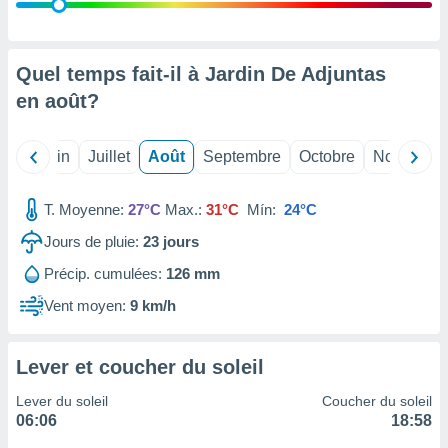
nées
lles sur
d'un
égitime,
Quel temps fait-il à Jardin De Adjuntas
vous
en
août
?
vous
 Pour ce
ous
Mai
Juin
Juillet
Août
Septembre
Octobre
Novembre
etirer
ement
T. Moyenne:
27°C
Max.:
31°C
Mín:
24°C
 opposer
ement
Jours de pluie:
23
jours
nées à
Précip. cumulées:
126 mm
ment en
 sur «
Vent moyen:
9 km/h
res
» ou
e
que de
Lever et coucher du soleil
kies
ite web.
Lever du soleil
Coucher du soleil
06:06
18:58
t nos