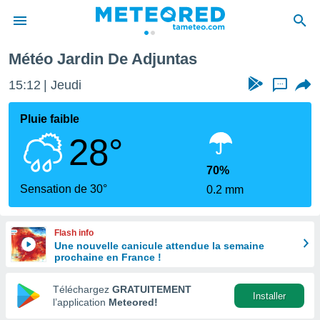
tas
Météo Jardin De Adjuntas
e
ntialité
15:12
Jeudi
...
enu de
o.com
Pluie faible
o.com) a
28°
aré par
onnels
70%
arantir
Sensation de 30°
0.2 mm
té des
ions
. Vous
Flash info
accéder
Une nouvelle canicule attendue la semaine
e en
prochaine en France !
 les
Téléchargez
GRATUITEMENT
s :
Installer
l’application
Meteored!
r les