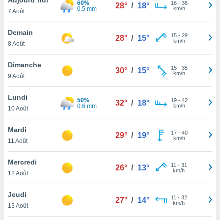
60%
n «
16
-
36
28°
/
18°
0.5 mm
km/h
7 Août
 et
r »,
cédez au
Demain
15
-
29
28°
/
15°
 et vous
km/h
8 Août
z
ation de
Dimanche
15
-
35
30°
/
15°
km/h
9 Août
qu'ils
 nous ou
aires,
Lundi
50%
19
-
42
32°
/
18°
0.6 mm
km/h
10 Août
nt de
t
Mardi
17
-
40
er le
29°
/
19°
km/h
11 Août
ement
te, ainsi
Mercredi
11
-
31
26°
/
13°
km/h
per un
12 Août
écifique
us
Jeudi
11
-
32
de la
27°
/
14°
km/h
13 Août
 et du