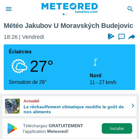
ch Budejovic
Météo Jakubov U Moravských Budejovic
e
ntialité
18:26
Vendredi
...
enu de
o.com
Éclaircies
o.com) a
27°
aré par
onnels
Nord
arantir
Sensation de 26°
11
27 km/h
té des
ions
. Vous
Actualité
accéder
Le réchauffement climatique modifie le goût de
e en
nos aliments
 les
Téléchargez
GRATUITEMENT
s :
Installer
l’application
Meteored!
r les