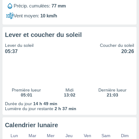
ires
Précip. cumulées:
77 mm
ons le
ent des
Vent moyen:
10 km/h
es
 :
et/ou
Lever et coucher du soleil
 à des
ions sur
Lever du soleil
Coucher du soleil
eil,
05:37
20:26
des
limitées
nner la
, créer
ils pour
Première lueur
Midi
Dernière lueur
ité
05:01
13:02
21:03
lisée,
des
Durée du jour
14 h 49 min
Lumière du jour restante
2 h 37 min
our
nner des
és
Calendrier lunaire
lisées,
s profils
Lun
Mar
Mer
Jeu
Ven
Sam
Dim
enus