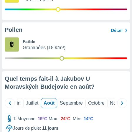
nées
lles sur
d'un
égitime,
vous
Pollen
Détail
vous
 Pour ce
Faible
ous
Graminées (18 #/m³)
etirer
ement
 opposer
ement
nées à
Quel temps fait-il à Jakubov U
ment en
Moravských Budejovic en
août
?
 sur «
res
» ou
e
Mai
Juin
Juillet
Août
Septembre
Octobre
Novembre
que de
kies
ite web.
T. Moyenne:
19°C
Max.:
24°C
Mín:
14°C
t nos
Jours de pluie:
11
jours