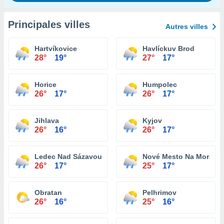
Principales villes
Autres villes
Hartvíkovice
Havlíckuv Brod
28°
19°
27°
17°
Horice
Humpolec
26°
17°
26°
17°
Jihlava
Kyjov
26°
16°
26°
17°
Ledec Nad Sázavou
Nové Mesto Na Morave
26°
17°
25°
17°
Obratan
Pelhrimov
26°
16°
25°
16°