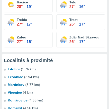
Racice
Telc
28°
19°
27°
16°
Trebíc
Trest
27°
17°
26°
17°
Zatec
Zdár Nad Sázavou
27°
16°
26°
17°
Localités à proximité
Litohor
(1.76 km)
Lesonice
(2.94 km)
Martínkov
(3.77 km)
Vícenice
(4 km)
Komárovice
(4.35 km)
Domamil
(4.56 km)