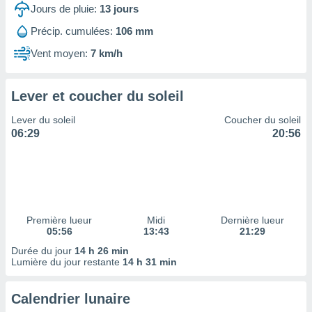
ires
Jours de pluie:
13
jours
ons le
ent des
Précip. cumulées:
106 mm
es
Vent moyen:
7 km/h
 :
et/ou
 à des
Lever et coucher du soleil
ions sur
eil,
Lever du soleil
Coucher du soleil
des
06:29
20:56
limitées
nner la
, créer
ils pour
ité
lisée,
Première lueur
Midi
Dernière lueur
05:56
13:43
21:29
des
our
Durée du jour
14 h 26 min
nner des
Lumière du jour restante
14 h 31 min
és
lisées,
Calendrier lunaire
s profils
enus