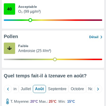
nées
Acceptable
lles sur
40
O₃ (99 µg/m³)
d'un
égitime,
vous
vous
 Pour ce
ous
Pollen
Détail
etirer
Faible
ement
Ambroisie (25 #/m³)
 opposer
ement
nées à
ment en
 sur «
res
» ou
Quel temps fait-il à Izenave en
août
?
e
que de
kies
Mai
Juin
Juillet
Août
Septembre
Octobre
Novembre
ite web.
T. Moyenne:
20°C
Max.:
25°C
Mín:
15°C
t nos