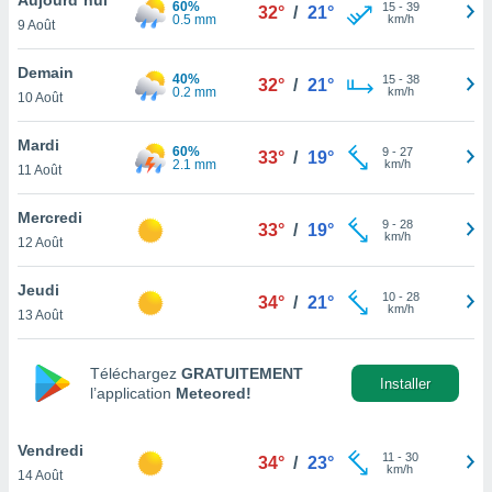
60%
n «
15
-
39
32°
/
21°
0.5 mm
km/h
9 Août
 et
r »,
cédez au
Demain
40%
15
-
38
32°
/
21°
 et vous
0.2 mm
km/h
10 Août
z
ation de
Mardi
60%
9
-
27
33°
/
19°
2.1 mm
km/h
11 Août
qu'ils
 nous ou
aires,
Mercredi
9
-
28
33°
/
19°
km/h
12 Août
nt de
t
Jeudi
10
-
28
er le
34°
/
21°
km/h
13 Août
ement
te, ainsi
Téléchargez
GRATUITEMENT
per un
Installer
l’application
Meteored!
écifique
us
de la
Vendredi
11
-
30
34°
/
23°
 et du
km/h
14 Août