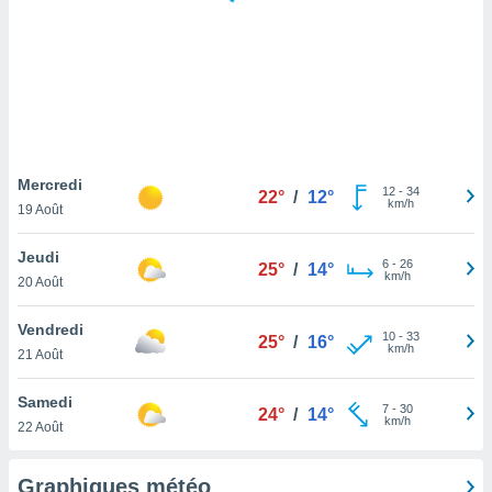
logies
e
s
tez pas
ation de
, vous
z à
à notre
Mercredi
12
-
34
22°
/
12°
km/h
19 Août
.com.
 cas,
Jeudi
6
-
26
us
25°
/
14°
km/h
20 Août
ns que
s
Vendredi
10
-
33
25°
/
16°
ires
km/h
21 Août
urer la
on sur le
Samedi
7
-
30
 seront
24°
/
14°
km/h
22 Août
, et que
ies ne
as
Graphiques météo