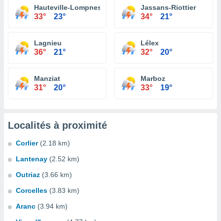
Hauteville-Lompnes
Jassans-Riottier
33°
23°
34°
21°
Lagnieu
Lélex
36°
21°
32°
20°
Manziat
Marboz
31°
20°
33°
19°
Localités à proximité
Corlier
(2.18 km)
Lantenay
(2.52 km)
Outriaz
(3.66 km)
Corcelles
(3.83 km)
Aranc
(3.94 km)