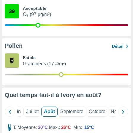
nées
Acceptable
lles sur
39
O₃ (97 µg/m³)
d'un
égitime,
vous
vous
 Pour ce
ous
Pollen
Détail
etirer
Faible
ement
Graminées (17 #/m³)
 opposer
ement
nées à
ment en
 sur «
res
» ou
Quel temps fait-il à Ivory en
août
?
e
que de
kies
Mai
Juin
Juillet
Août
Septembre
Octobre
Novembre
ite web.
T. Moyenne:
20°C
Max.:
26°C
Mín:
15°C
t nos