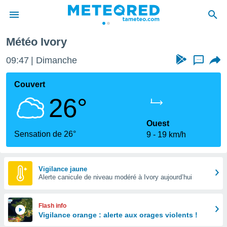
Météo Ivory
e
ntialité
09:47
Dimanche
...
enu de
o.com
Couvert
o.com) a
26°
aré par
onnels
Ouest
arantir
Sensation de 26°
9
19 km/h
té des
ions
. Vous
accéder
Vigilance jaune
e en
Alerte canicule de niveau modéré à Ivory aujourd’hui
 les
s :
Flash info
Vigilance orange : alerte aux orages violents !
r les