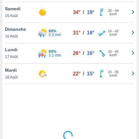
lisé en
Samedi
 de
20
-
44
34°
/
19°
km/h
15 Août
. Vous
rouver
Dimanche
60%
16
-
42
31°
/
18°
ations
0.3 mm
km/h
16 Août
re
que de
Lundi
60%
kies
10
-
45
26°
/
16°
1.1 mm
km/h
17 Août
r votre
ement à
ment en
Mardi
15
-
35
22°
/
15°
sur le
km/h
18 Août
res des
kies
le au
page de
te web.
MENT,
 les