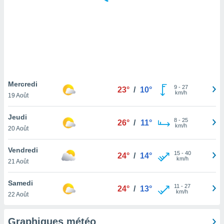
logies
e
s
tez pas
ation de
, vous
z à
à notre
Mercredi
9
-
27
23°
/
10°
km/h
19 Août
.com.
 cas,
Jeudi
8
-
25
us
26°
/
11°
km/h
20 Août
ns que
s
Vendredi
15
-
40
24°
/
14°
ires
km/h
21 Août
urer la
on sur le
Samedi
11
-
27
 seront
24°
/
13°
km/h
22 Août
, et que
ies ne
as
Graphiques météo