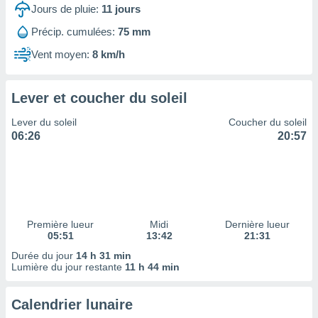
ires
Jours de pluie:
11
jours
ons le
ent des
Précip. cumulées:
75 mm
es
Vent moyen:
8 km/h
 :
et/ou
 à des
Lever et coucher du soleil
ions sur
eil,
Lever du soleil
Coucher du soleil
des
06:26
20:57
limitées
nner la
, créer
ils pour
ité
lisée,
Première lueur
Midi
Dernière lueur
05:51
13:42
21:31
des
our
Durée du jour
14 h 31 min
nner des
Lumière du jour restante
11 h 44 min
és
lisées,
Calendrier lunaire
s profils
enus