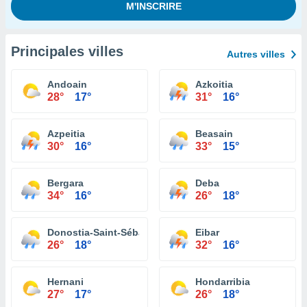
Principales villes
Autres villes
Andoain
Azkoitia
28°
17°
31°
16°
Azpeitia
Beasain
30°
16°
33°
15°
Bergara
Deba
34°
16°
26°
18°
Donostia-Saint-Sébastien
Eibar
26°
18°
32°
16°
Hernani
Hondarribia
27°
17°
26°
18°