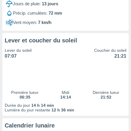
ires
Jours de pluie:
13
jours
ons le
ent des
Précip. cumulées:
72 mm
es
Vent moyen:
7 km/h
 :
et/ou
 à des
Lever et coucher du soleil
ions sur
eil,
Lever du soleil
Coucher du soleil
des
07:07
21:21
limitées
nner la
, créer
ils pour
ité
lisée,
Première lueur
Midi
Dernière lueur
06:35
14:14
21:52
des
our
Durée du jour
14 h 14 min
nner des
Lumière du jour restante
12 h 36 min
és
lisées,
Calendrier lunaire
s profils
enus