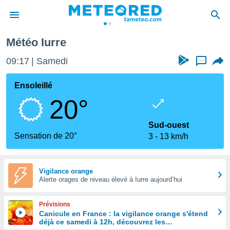
Météo Iurre
e
ntialité
09:17
Samedi
...
enu de
o.com
Ensoleillé
o.com) a
20°
aré par
onnels
Sud-ouest
arantir
Sensation de 20°
3
13 km/h
té des
ions
. Vous
accéder
Vigilance orange
e en
Alerte orages de niveau élevé à Iurre aujourd’hui
 les
Prévisions
s :
Canicule en France : la vigilance orange s'étend
déjà ce samedi à 12h, découvrez les
r les