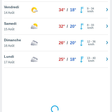
lisé en
Vendredi
 de
9
-
34
34°
/
18°
km/h
14 Août
. Vous
rouver
Samedi
8
-
33
32°
/
20°
ations
km/h
15 Août
re
que de
Dimanche
kies
12
-
36
26°
/
20°
km/h
16 Août
r votre
ement à
ment en
Lundi
13
-
40
25°
/
18°
sur le
km/h
17 Août
res des
kies
le au
page de
te web.
MENT,
 les