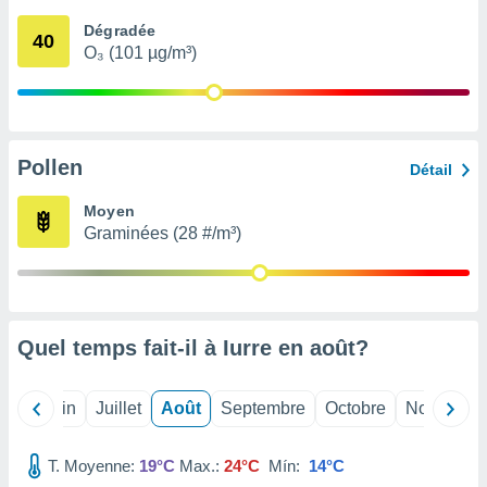
nées
Dégradée
lles sur
40
O₃ (101 µg/m³)
d'un
égitime,
vous
vous
 Pour ce
ous
Pollen
Détail
etirer
Moyen
ement
Graminées (28 #/m³)
 opposer
ement
nées à
ment en
 sur «
res
» ou
Quel temps fait-il à Iurre en
août
?
e
que de
kies
Mai
Juin
Juillet
Août
Septembre
Octobre
Novembre
ite web.
T. Moyenne:
19°C
Max.:
24°C
Mín:
14°C
t nos