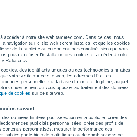
Vigilance jaune
Alerte orages de niveau modéré à
Itahue aujourd’hui
h
ez à accéder à notre site web tameteo.com. Dans ce cas, nous
 navigation sur le site web seront installés, et que les cookies
ficher de la publicité ou du contenu personnalisé, bien que vous
ous pouvez refuser l'installation des cookies et accéder à notre
n « Refuser ».
 cookies, des identifiants uniques ou des technologies similaires
que votre visite sur ce site web, les adresses IP et les
 de couverture nuageuse
Radar de pluie
Satellites
Modèles
s données personnelles sur la base d'un intérêt légitime, auquel
 votre consentement ou vous opposer au traitement des données
tique de cookies
sur ce site web.
Mardi
Mercredi
Jeudi
Vendredi
onnées suivant :
11 Août
12 Août
13 Août
14 Août
r des données limitées pour sélectionner la publicité, créer des
sélectionner des publicités personnalisées, créer des profils de
 des contenus personnalisés, mesurer la performance des
s publics par le biais de statistiques ou de combinaisons de
90%
90%