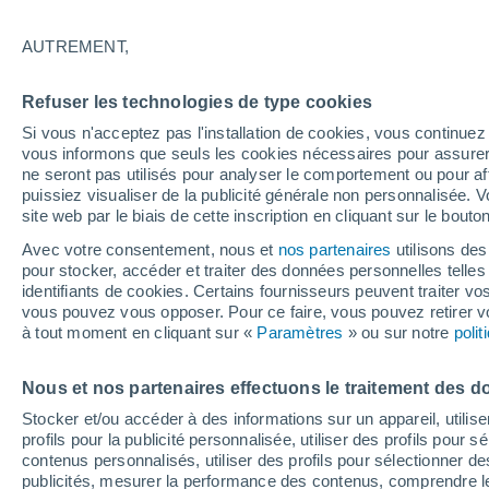
3°
AUTREMENT,
Nord-est
Refuser les technologies de type cookies
Sensation de 1°
9
-
17 km/
Si vous n'acceptez pas l'installation de cookies, vous continu
vous informons que seuls les cookies nécessaires pour assurer la
ne seront pas utilisés pour analyser le comportement ou pour af
puissiez visualiser de la publicité générale non personnalisée. V
Flash info
site web par le biais de cette inscription en cliquant sur le bouto
Encore de la chaleur !
Avec votre consentement, nous et
nos partenaires
utilisons des
pour stocker, accéder et traiter des données personnelles telles 
Météo 1 - 7 jours
Heure par heure
Actualité
Carte
identifiants de cookies. Certains fournisseurs peuvent traiter vo
vous pouvez vous opposer. Pour ce faire, vous pouvez retirer
à tout moment en cliquant sur «
Paramètres
» ou sur notre
poli
Demain
Lundi
Aujourd´hui
Nous et nos partenaires effectuons le traitement des d
9 Août
10 Août
8 Août
Stocker et/ou accéder à des informations sur un appareil, utilise
profils pour la publicité personnalisée, utiliser des profils pour 
contenus personnalisés, utiliser des profils pour sélectionner
publicités, mesurer la performance des contenus, comprendre le
60%