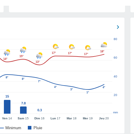
80
18°
17°
17°
17°
15°
60
14°
13°
40
8°
8°
7°
4°
4°
3°
1°
20
15
7.8
0.3
mm
Ven
14
Sam
15
Dim
16
Lun
17
Mar
18
Mer
19
Jeu
20
Minimum
Pluie