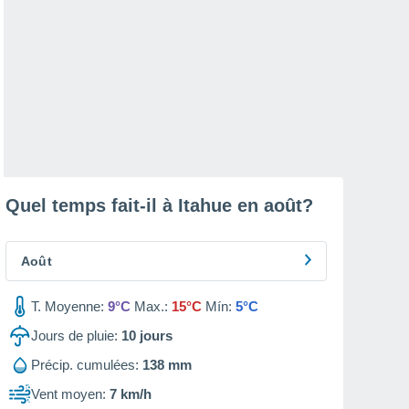
Quel temps fait-il à Itahue en
août
?
Août
T. Moyenne:
9°C
Max.:
15°C
Mín:
5°C
Jours de pluie:
10
jours
Précip. cumulées:
138 mm
Vent moyen:
7 km/h