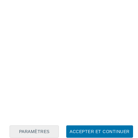
Calendrier lunaire
Lun
Mar
Mer
Jeu
Ven
Sam
Dim
8
9
10
11
12
13
14
15
16
17
18
19
20
21
PARAMÈTRES
ACCEPTER ET CONTINUER