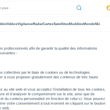
ités
Vidéos
Vigilance
Radar
Cartes
Satellites
Modèles
Monde
Ski
professionnels afin de garantir la qualité des informations
suivantes :
s collectées par le biais de cookies ou de technologies
nuer à vous proposer gratuitement des contenus de très haute
z au site web et vous acceptez l'installation de tous les cookies,
...
vre et d'analyser le comportement sur le site, ainsi que de
é et du contenu personnalisé en fonction de celui-ci. Vous pouvez
Heure par heure
tirer votre consentement à tout moment en cliquant sur le bouton
Pluie faible dans les prochaines
te web.
heures