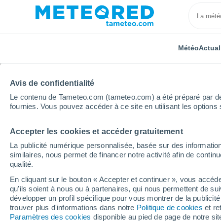
Météo
Actual
Avis de confidentialité
Le contenu de Tameteo.com (tameteo.com) a été préparé par des 
fournies. Vous pouvez accéder à ce site en utilisant les options 
Accepter les cookies et accéder gratuitement
Accueil
Chili
Région du Maule
Itahue
La publicité numérique personnalisée, basée sur des information
similaires, nous permet de financer notre activité afin de conti
Météo Itahue
qualité.
En cliquant sur le bouton « Accepter et continuer », vous accéde
08:23
Samedi
qu'ils soient à nous ou à partenaires, qui nous permettent de sui
développer un profil spécifique pour vous montrer de la publicit
trouver plus d'informations dans notre
Politique de cookies
et re
Éclaircies
Paramètres des cookies
disponible au pied de page de notre si