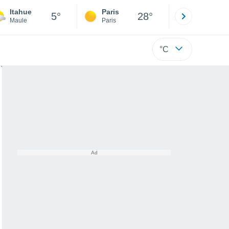
Itahue
Paris
Montpelli
5°
28°
Maule
Paris
Hérault
°C