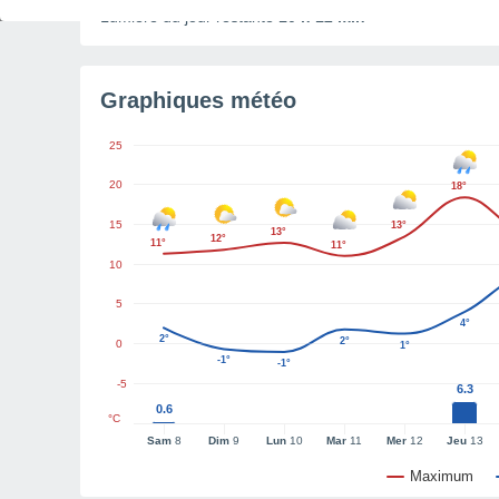
Lumière du jour restante
10 h 12 min
Graphiques météo
25
20
18°
15
13°
13°
12°
11°
11°
10
5
4°
2°
2°
0
1°
-1°
-1°
-5
6.3
0.6
°C
Sam
8
Dim
9
Lun
10
Mar
11
Mer
12
Jeu
13
Maximum