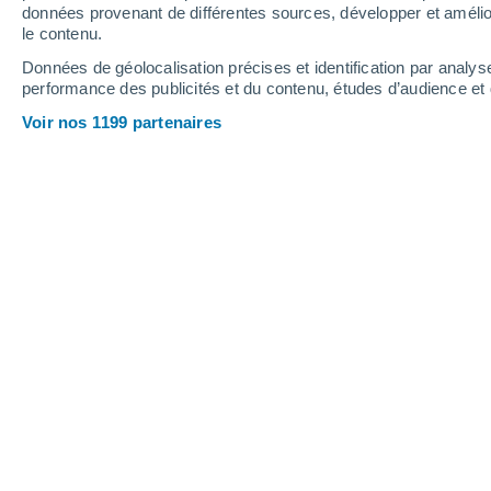
0.6 mm
données provenant de différentes sources, développer et amélior
le contenu.
12°
/
-1°
13°
/
-1°
11°
/
2°
Données de géolocalisation précises et identification par analys
performance des publicités et du contenu, études d’audience e
14
-
31
km/h
6
-
15
km/h
10
10
-
26
km/h
Voir nos 1199 partenaires
Météo Itahue aujourd´hui
, 8 août
Éclaircies
3°
08:00
T. ressentie
1°
Éclaircies
5°
09:00
T. ressentie
3°
Éclaircies
7°
10:00
T. ressentie
6°
Éclaircies
9°
11:00
T. ressentie
8°