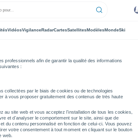
ités
Vidéos
Vigilance
Radar
Cartes
Satellites
Modèles
Monde
Ski
professionnels afin de garantir la qualité des informations
suivantes :
s collectées par le biais de cookies ou de technologies
nuer à vous proposer gratuitement des contenus de très haute
z au site web et vous acceptez l'installation de tous les cookies,
...
vre et d'analyser le comportement sur le site, ainsi que de
é et du contenu personnalisé en fonction de celui-ci. Vous pouvez
Heure par heure
tirer votre consentement à tout moment en cliquant sur le bouton
Ciel nuageux dans les
te web.
prochaines heures