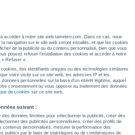
Vigilance jaune
Alerte autre de niveau modéré à
Itaborai aujourd’hui
artier
2%
ez à accéder à notre site web tameteo.com. Dans ce cas, nous
 navigation sur le site web seront installés, et que les cookies
ficher de la publicité ou du contenu personnalisé, bien que vous
ous pouvez refuser l'installation des cookies et accéder à notre
n « Refuser ».
end
ments
 cookies, des identifiants uniques ou des technologies similaires
que votre visite sur ce site web, les adresses IP et les
 de couverture nuageuse
Radar de pluie
Satellites
Modèles
s données personnelles sur la base d'un intérêt légitime, auquel
 votre consentement ou vous opposer au traitement des données
tique de cookies
sur ce site web.
Mardi
Mercredi
Jeudi
Vendredi
onnées suivant :
11 Août
12 Août
13 Août
14 Août
r des données limitées pour sélectionner la publicité, créer des
sélectionner des publicités personnalisées, créer des profils de
 des contenus personnalisés, mesurer la performance des
s publics par le biais de statistiques ou de combinaisons de
90%