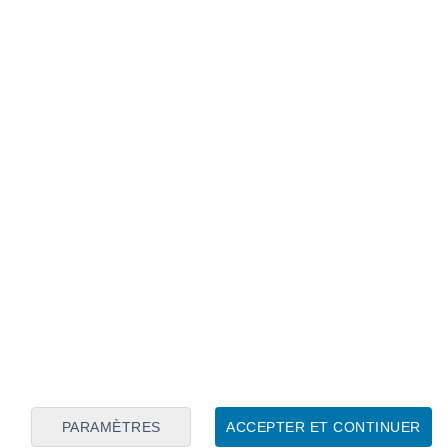
Calendrier lunaire
Lun
Mar
Mer
Jeu
Ven
Sam
Dim
8
9
10
11
12
13
14
15
16
17
18
19
20
21
PARAMÈTRES
ACCEPTER ET CONTINUER