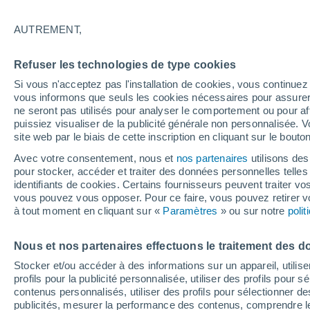
21°
AUTREMENT,
Dernier Qu
Refuser les technologies de type cookies
Éclairée:
2
Sensation de 21°
Si vous n'acceptez pas l'installation de cookies, vous continu
vous informons que seuls les cookies nécessaires pour assurer la
ne seront pas utilisés pour analyser le comportement ou pour af
puissiez visualiser de la publicité générale non personnalisée. V
Prévisions
site web par le biais de cette inscription en cliquant sur le bouto
Canicule en France : la vigilance orange s'ét
déjà ce samedi à 12h, découvrez les départe
Avec votre consentement, nous et
nos partenaires
utilisons des
concernés
pour stocker, accéder et traiter des données personnelles telles 
Météo 1 - 7 jours
Heure par heure
Actualité
Carte
identifiants de cookies. Certains fournisseurs peuvent traiter vo
vous pouvez vous opposer. Pour ce faire, vous pouvez retirer
à tout moment en cliquant sur «
Paramètres
» ou sur notre
poli
Demain
Lundi
Aujourd´hui
Nous et nos partenaires effectuons le traitement des d
9 Août
10 Août
8 Août
Stocker et/ou accéder à des informations sur un appareil, utilise
profils pour la publicité personnalisée, utiliser des profils pour 
contenus personnalisés, utiliser des profils pour sélectionner
publicités, mesurer la performance des contenus, comprendre le
90%
70%