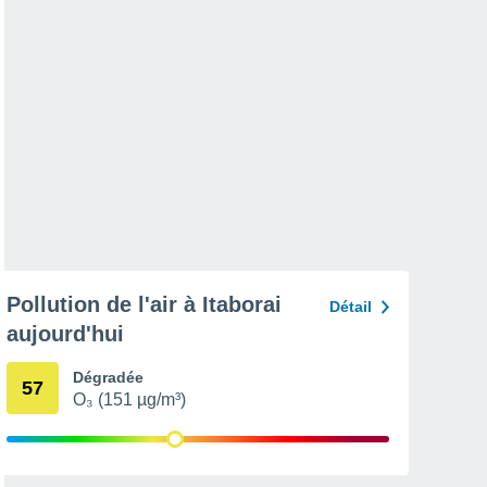
Pollution de l'air à Itaborai
Détail
aujourd'hui
Dégradée
57
O₃ (151 µg/m³)