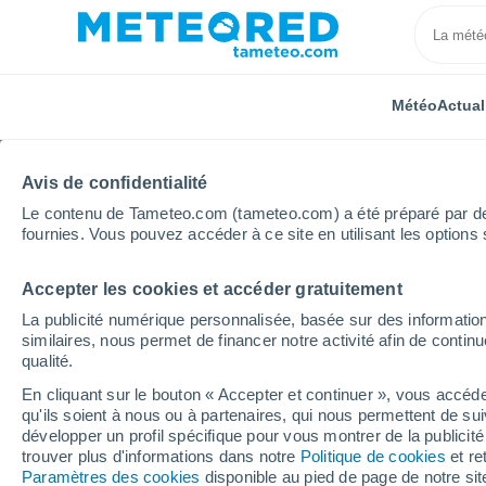
Météo
Actual
Avis de confidentialité
Le contenu de Tameteo.com (tameteo.com) a été préparé par des 
fournies. Vous pouvez accéder à ce site en utilisant les options 
Accepter les cookies et accéder gratuitement
Accueil
Brésil
État de Rio de Janeiro
Itaborai
La publicité numérique personnalisée, basée sur des information
similaires, nous permet de financer notre activité afin de conti
Météo Itaborai - RJ
qualité.
En cliquant sur le bouton « Accepter et continuer », vous accéde
03:53
Samedi
qu'ils soient à nous ou à partenaires, qui nous permettent de sui
développer un profil spécifique pour vous montrer de la publicit
trouver plus d'informations dans notre
Politique de cookies
et re
Éclaircies
Paramètres des cookies
disponible au pied de page de notre si