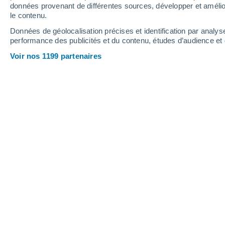
5.4 mm
0.6 mm
données provenant de différentes sources, développer et amélior
le contenu.
37°
/
21°
24°
/
18°
31°
/
20°
Données de géolocalisation précises et identification par analys
performance des publicités et du contenu, études d’audience e
15
-
47
km/h
15
-
32
km/h
7
9
-
21
km/h
Voir nos 1199 partenaires
Météo Itaborai - RJ aujourd´hui
, 8 ao
Éclaircies
21°
04:00
T. ressentie
21°
Éclaircies
20°
05:00
T. ressentie
20°
Ciel variable
20°
06:00
T. ressentie
20°
Éclaircies
22°
08:00
T. ressentie
22°