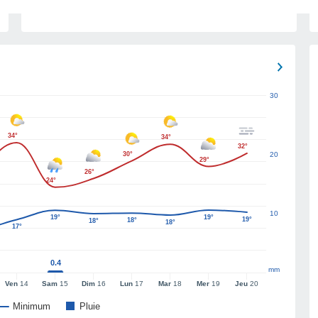
30
34°
34°
32°
30°
20
29°
26°
24°
10
19°
19°
19°
18°
18°
18°
17°
0.4
mm
Ven
14
Sam
15
Dim
16
Lun
17
Mar
18
Mer
19
Jeu
20
Minimum
Pluie