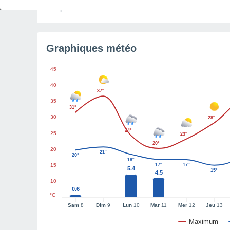
Temps restant avant le lever de soleil
2h 4min
Graphiques météo
45
40
37°
35
31°
30
28°
24°
25
23°
20°
20
21°
20°
18°
15
17°
17°
5.4
15°
4.5
10
0.6
°C
Sam
8
Dim
9
Lun
10
Mar
11
Mer
12
Jeu
13
Maximum