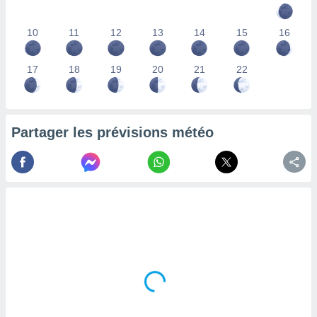
lisés,
des
10
11
12
13
14
15
16
our
nner des
s
17
18
19
20
21
22
lisés,
la
ance des
s,
Partager les prévisions météo
la
ance des
s,
dre les
par le
ques ou
inaisons
ées
nt de
tes
,
er et
r les