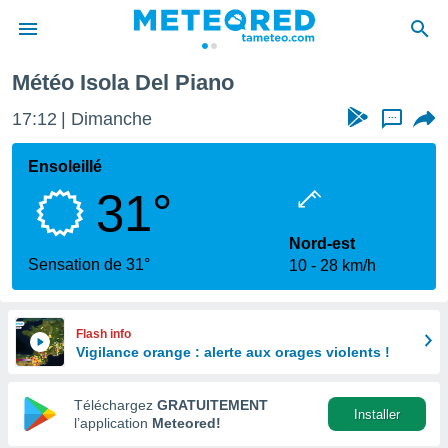
Météo Isola Del Piano
e
ntialité
17:12
Dimanche
...
enu de
o.com
Ensoleillé
o.com) a
31°
aré par
onnels
Nord-est
arantir
Sensation de 31°
10
28 km/h
té des
ions
. Vous
accéder
Flash info
e en
Vigilance orange : alerte aux orages violents !
 les
Téléchargez
GRATUITEMENT
s :
Installer
l’application
Meteored!
r les