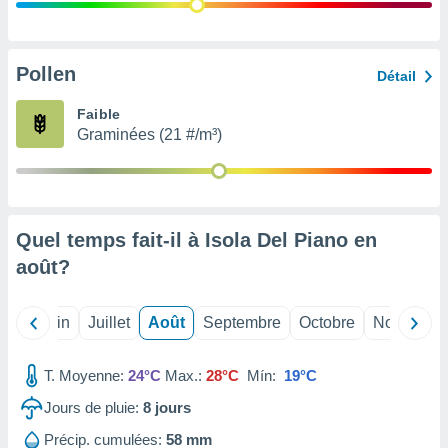
nées
lles sur
d'un
égitime,
Pollen
Détail
vous
vous
Faible
 Pour ce
Graminées (21 #/m³)
ous
etirer
ement
 opposer
Quel temps fait-il à Isola Del Piano en
ement
nées à
août
?
ment en
 sur «
res
» ou
Mai
Juin
Juillet
Août
Septembre
Octobre
Novembre
e
que de
kies
T. Moyenne:
24°C
Max.:
28°C
Mín:
19°C
ite web.
Jours de pluie:
8
jours
t nos
Précip. cumulées:
58 mm