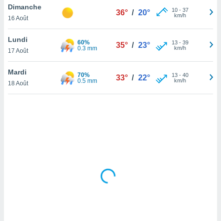
Dimanche
lisé en
10
-
37
36°
/
20°
km/h
 de
16 Août
. Vous
rouver
Lundi
60%
13
-
39
35°
/
23°
0.3 mm
km/h
17 Août
ations
re
Mardi
que de
70%
13
-
40
33°
/
22°
0.5 mm
km/h
kies
18 Août
r votre
ement à
ment en
sur le
res des
kies
le au
page de
te web.
MENT,
 les