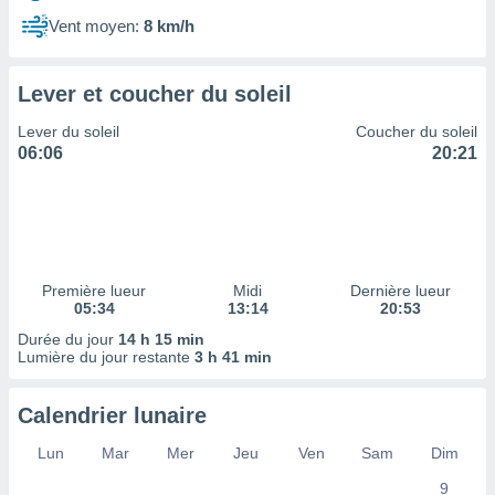
ires
ons le
Vent moyen:
8 km/h
ent des
es
 :
Lever et coucher du soleil
et/ou
Lever du soleil
Coucher du soleil
 à des
06:06
20:21
ions sur
eil,
des
limitées
nner la
, créer
Première lueur
Midi
Dernière lueur
ils pour
05:34
13:14
20:53
ité
Durée du jour
14 h 15 min
lisée,
Lumière du jour restante
3 h 41 min
des
our
nner des
Calendrier lunaire
és
lisées,
Lun
Mar
Mer
Jeu
Ven
Sam
Dim
s profils
9
enus