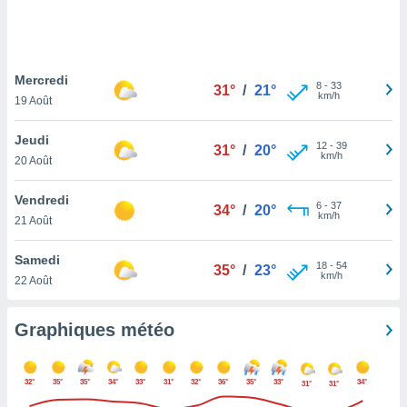
logies
e
s
Mercredi
tez pas
8
-
33
31°
/
21°
km/h
ation de
19 Août
, vous
z à
Jeudi
12
-
39
31°
/
20°
à notre
km/h
20 Août
.com.
Vendredi
 cas,
6
-
37
34°
/
20°
km/h
us
21 Août
ns que
s
Samedi
18
-
54
35°
/
23°
km/h
22 Août
ires
urer la
on sur le
Graphiques météo
 seront
, et que
ies ne
32°
35°
35°
34°
33°
31°
32°
36°
35°
33°
34°
31°
31°
as