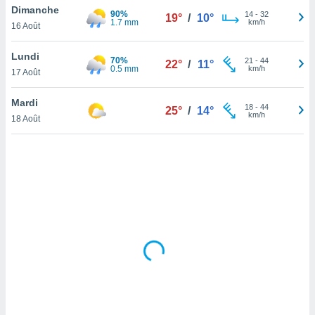
Dimanche
lisé en
90%
14
-
32
19°
/
10°
1.7 mm
km/h
 de
16 Août
. Vous
rouver
Lundi
70%
21
-
44
22°
/
11°
0.5 mm
km/h
17 Août
ations
re
Mardi
que de
18
-
44
25°
/
14°
km/h
kies
18 Août
r votre
ement à
ment en
sur le
res des
kies
le au
page de
te web.
MENT,
 les