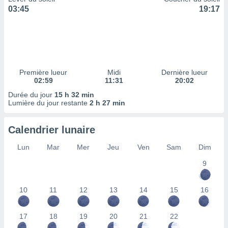
ires
03:45
19:17
ons le
ent des
es
 :
et/ou
 à des
Première lueur
Midi
Dernière lueur
ions sur
02:59
11:31
20:02
eil,
des
Durée du jour
15 h 32 min
limitées
Lumière du jour restante
2 h 27 min
nner la
Calendrier lunaire
, créer
ils pour
Lun
Mar
Mer
Jeu
Ven
Sam
Dim
ité
lisée,
9
des
our
nner des
10
11
12
13
14
15
16
és
lisées,
17
18
19
20
21
22
s profils
enus