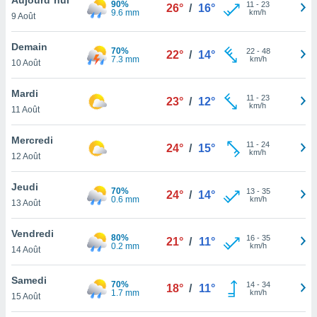
90%
n «
11
-
23
26°
/
16°
9.6 mm
km/h
9 Août
 et
r »,
cédez au
Demain
70%
22
-
48
22°
/
14°
 et vous
7.3 mm
km/h
10 Août
z
ation de
Mardi
11
-
23
23°
/
12°
km/h
11 Août
qu'ils
 nous ou
aires,
Mercredi
11
-
24
24°
/
15°
km/h
12 Août
nt de
t
Jeudi
70%
13
-
35
er le
24°
/
14°
0.6 mm
km/h
13 Août
ement
te, ainsi
Vendredi
80%
16
-
35
21°
/
11°
0.2 mm
km/h
per un
14 Août
écifique
us
Samedi
70%
14
-
34
de la
18°
/
11°
1.7 mm
km/h
15 Août
 et du