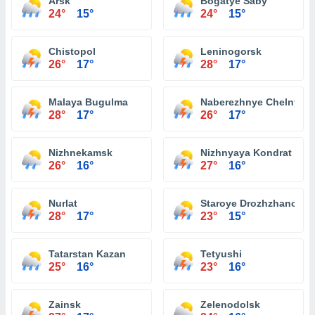
Arsk
Bogatye Saby
24°
15°
24°
15°
Chistopol
Leninogorsk
26°
17°
28°
17°
Malaya Bugulma
Naberezhnye Chelny
28°
17°
26°
17°
Nizhnekamsk
Nizhnyaya Kondrat
26°
16°
27°
16°
Nurlat
Staroye Drozhzhanoye
28°
17°
23°
15°
Tatarstan Kazan
Tetyushi
25°
16°
23°
16°
Zainsk
Zelenodolsk