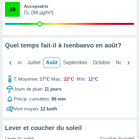
nées
Acceptable
39
lles sur
O₃ (98 µg/m³)
d'un
égitime,
vous
vous
 Pour ce
Quel temps fait-il à Isenbaevo en
août
?
ous
etirer
Mai
Juin
Juillet
Août
Septembre
Octobre
Novembre
ement
 opposer
ement
T. Moyenne:
17°C
Max.:
22°C
Mín:
12°C
nées à
ment en
Jours de pluie:
11
jours
 sur «
res
» ou
Précip. cumulées:
66 mm
e
Vent moyen:
12 km/h
que de
kies
ite web.
Lever et coucher du soleil
t nos
Lever du soleil
Coucher du soleil