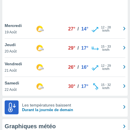
logies
e
s
Mercredi
tez pas
12
-
28
27°
/
14°
km/h
ation de
19 Août
, vous
z à
Jeudi
15
-
33
29°
/
17°
à notre
km/h
20 Août
.com.
Vendredi
 cas,
12
-
29
26°
/
16°
km/h
us
21 Août
ns que
s
Samedi
15
-
32
30°
/
17°
km/h
22 Août
ires
urer la
on sur le
Les températures baissent
 seront
Durant la journée de demain
, et que
ies ne
as
Graphiques météo