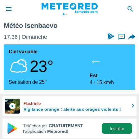
Météo Isenbaevo
e
ntialité
17:36
Dimanche
...
enu de
o.com
Ciel variable
o.com) a
23°
aré par
onnels
Est
arantir
Sensation de 25°
4
15 km/h
té des
ions
. Vous
accéder
Flash info
e en
Vigilance orange : alerte aux orages violents !
 les
Téléchargez
GRATUITEMENT
s :
Installer
l’application
Meteored!
r les