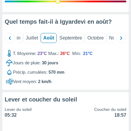
nées
lles sur
d'un
égitime,
Quel temps fait-il à Igyardevi en
août
?
vous
vous
 Pour ce
Mai
Juin
Juillet
Août
Septembre
Octobre
Novembre
ous
etirer
T. Moyenne:
23°C
Max.:
26°C
Mín:
21°C
ement
Jours de pluie:
30
jours
 opposer
ement
Précip. cumulées:
570 mm
nées à
ment en
Vent moyen:
2 km/h
 sur «
res
» ou
e
Lever et coucher du soleil
que de
kies
Lever du soleil
Coucher du soleil
ite web.
05:32
18:57
t nos