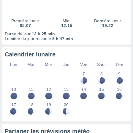
ires
ons le
ent des
es
Première lueur
Midi
Dernière lueur
 :
05:07
12:15
19:22
et/ou
Durée du jour
13 h 25 min
 à des
Lumière du jour restante
8 h 47 min
ions sur
eil,
Calendrier lunaire
des
limitées
Lun
Mar
Mer
Jeu
Ven
Sam
Dim
nner la
7
8
9
, créer
ils pour
ité
10
11
12
13
14
15
16
lisée,
des
our
17
18
19
20
nner des
és
lisées,
s profils
Partager les prévisions météo
enus