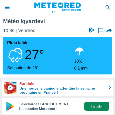
Météo Igyardevi
e
ntialité
10:36
Vendredi
...
enu de
o.com
Pluie faible
o.com) a
27°
aré par
onnels
30%
arantir
Sensation de 28°
0.1 mm
té des
ions
. Vous
Flash info
accéder
Une nouvelle canicule attendue la semaine
e en
prochaine en France !
 les
Téléchargez
GRATUITEMENT
s :
Installer
l’application
Meteored!
r les