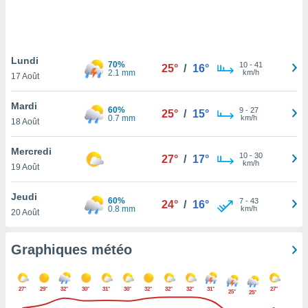
logies
e
s
Lundi
tez pas
70%
10
-
41
25°
/
16°
2.1 mm
km/h
ation de
17 Août
, vous
z à
Mardi
60%
9
-
27
25°
/
15°
à notre
0.7 mm
km/h
18 Août
.com.
Mercredi
 cas,
10
-
30
27°
/
17°
km/h
us
19 Août
ns que
s
Jeudi
60%
7
-
43
24°
/
16°
0.8 mm
km/h
20 Août
ires
urer la
on sur le
Graphiques météo
 seront
, et que
ies ne
27°
29°
32°
30°
31°
30°
32°
32°
32°
31°
27°
25°
25°
as