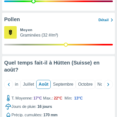
nées
lles sur
d'un
égitime,
Pollen
Détail
vous
vous
Moyen
 Pour ce
Graminées (32 #/m³)
ous
etirer
ement
 opposer
Quel temps fait-il à Hütten (Suisse) en
ement
nées à
août
?
ment en
 sur «
res
» ou
Mai
Juin
Juillet
Août
Septembre
Octobre
Novembre
e
que de
kies
T. Moyenne:
17°C
Max.:
22°C
Mín:
13°C
ite web.
Jours de pluie:
16
jours
t nos
Précip. cumulées:
170 mm