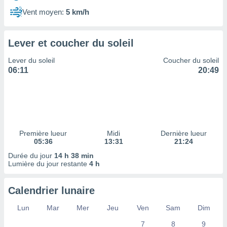
ires
ons le
Vent moyen:
5 km/h
ent des
es
 :
Lever et coucher du soleil
et/ou
Lever du soleil
Coucher du soleil
 à des
06:11
20:49
ions sur
eil,
des
limitées
nner la
, créer
Première lueur
Midi
Dernière lueur
ils pour
05:36
13:31
21:24
ité
Durée du jour
14 h 38 min
lisée,
Lumière du jour restante
4 h
des
our
nner des
Calendrier lunaire
és
lisées,
Lun
Mar
Mer
Jeu
Ven
Sam
Dim
s profils
7
8
9
enus