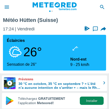
Météo Hütten (Suisse)
e
ntialité
17:24
Vendredi
...
enu de
o.com
Éclaircies
o.com) a
26°
aré par
onnels
Nord-est
arantir
Sensation de 26°
9
25 km/h
té des
ions
. Vous
Prévisions
accéder
30 °C en octobre, 35 °C en septembre ? « L’été
e en
n’a aucune intention de s’arrêter » – mais le Rhin
 les
en paie le prix
Téléchargez
GRATUITEMENT
s :
Installer
l’application
Meteored!
r les