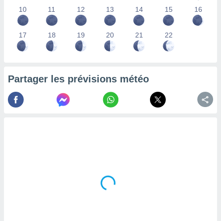
lisés,
10
11
12
13
14
15
16
des
our
17
18
19
20
21
22
nner des
s
lisés,
la
ance des
Partager les prévisions météo
s,
la
ance des
s,
dre les
par le
ques ou
inaisons
ées
nt de
tes
,
er et
r les