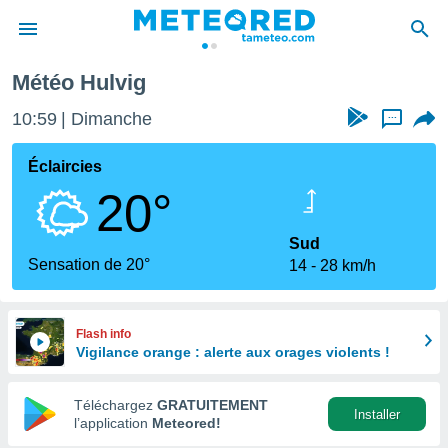
Météo Hulvig
e
ntialité
10:59
Dimanche
...
enu de
o.com
Éclaircies
o.com) a
20°
aré par
onnels
Sud
arantir
Sensation de 20°
14
28 km/h
té des
ions
. Vous
accéder
Flash info
e en
Vigilance orange : alerte aux orages violents !
 les
Téléchargez
GRATUITEMENT
s :
Installer
l’application
Meteored!
r les