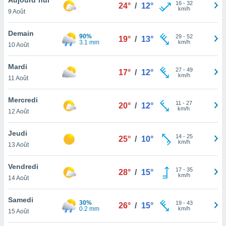
n «
16
-
32
24°
/
12°
km/h
9 Août
 et
r »,
cédez au
Demain
90%
29
-
52
19°
/
13°
 et vous
3.1 mm
km/h
10 Août
z
ation de
Mardi
27
-
49
17°
/
12°
km/h
11 Août
qu'ils
 nous ou
aires,
Mercredi
11
-
27
20°
/
12°
km/h
12 Août
nt de
t
Jeudi
14
-
25
er le
25°
/
10°
km/h
13 Août
ement
te, ainsi
Vendredi
17
-
35
28°
/
15°
km/h
per un
14 Août
écifique
us
Samedi
30%
19
-
43
de la
26°
/
15°
0.2 mm
km/h
15 Août
 et du