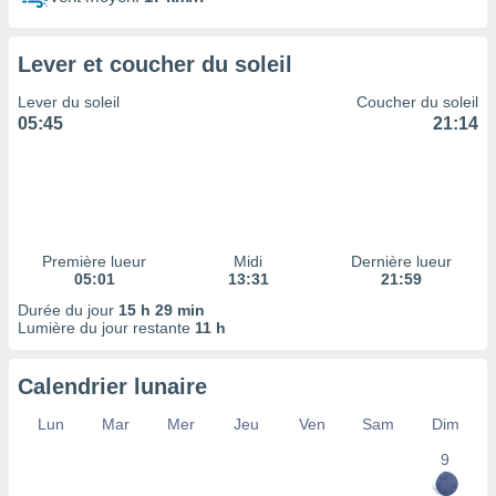
ires
ons le
ent des
Lever et coucher du soleil
es
 :
Lever du soleil
Coucher du soleil
et/ou
05:45
21:14
 à des
ions sur
eil,
des
limitées
Première lueur
Midi
Dernière lueur
nner la
05:01
13:31
21:59
, créer
ils pour
Durée du jour
15 h 29 min
ité
Lumière du jour restante
11 h
lisée,
des
Calendrier lunaire
our
nner des
Lun
Mar
Mer
Jeu
Ven
Sam
Dim
és
lisées,
9
s profils
enus