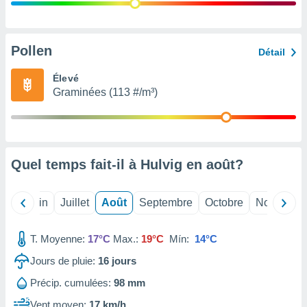
nées
lles sur
d'un
égitime,
Pollen
Détail
vous
vous
Élevé
 Pour ce
Graminées (113 #/m³)
ous
etirer
ement
 opposer
Quel temps fait-il à Hulvig en
août
?
ement
nées à
ment en
Mai
Juin
Juillet
Août
Septembre
Octobre
Novembre
 sur «
res
» ou
e
T. Moyenne:
17°C
Max.:
19°C
Mín:
14°C
que de
kies
Jours de pluie:
16
jours
ite web.
Précip. cumulées:
98 mm
t nos
Vent moyen:
17 km/h